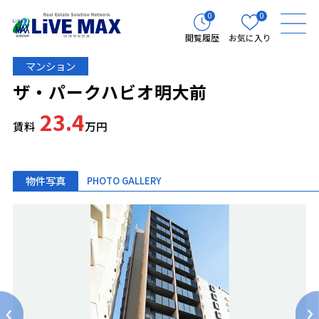
0
0
閲覧履歴
お気に入り
マンション
ザ・パークハビオ明大前
23.4
賃料
万円
物件写真
PHOTO GALLERY