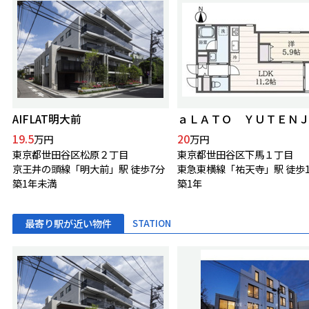
AIFLAT明大前
ａＬＡＴＯ ＹＵＴＥＮ
19.5
20
万円
万円
東京都世田谷区松原２丁目
東京都世田谷区下馬１丁目
京王井の頭線「明大前」駅 徒歩7分
東急東横線「祐天寺」駅 徒歩1
築1年未満
築1年
最寄り駅が近い物件
STATION