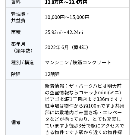
賃料
13.8万円～23.4万円
管理費・
10,000円～15,000円
共益費
面積
25.93㎡～42.24㎡
築年月
2022年 6月（築4年）
（築年数）
種別 / 構造
マンション / 鉄筋コンクリート
階建
12階建
新着情報：ザ・パークハビオ明大前
の空室情報ならコチラ♪mini(ミニ)
ピアゴ 松原1丁目店まで336mです♪
駐車場は物件から約100mです♪共用
部には敷地内ごみ置き場・エレベー
タなどが揃っており、とても充実し
備考
ています♪徒歩3分で駅にアクセスで
きる物件です♪駅から近くの物件探