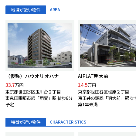
地域が近い物件
AREA
（仮称）ハウオリオハナ
AIFLAT明大前
33.7
14.5
万円
万円
東京都世田谷区玉川台２丁目
東京都世田谷区松原２丁目
東急田園都市線「用賀」駅 徒歩6分
京王井の頭線「明大前」駅 徒
予定
築1年未満
特徴が近い物件
CHARACTERISTICS