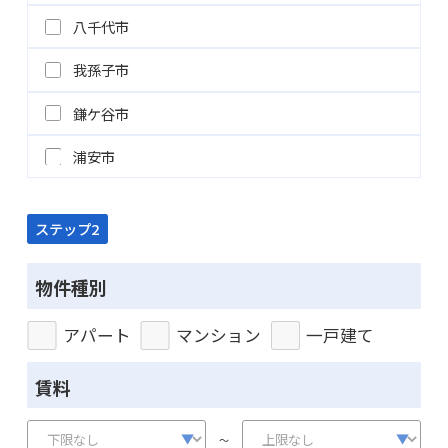
八千代市
我孫子市
鎌ケ谷市
浦安市
ステップ2
物件種別
アパート
マンション
一戸建て
賃料
～