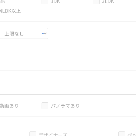
3K
3DK
3LDK
4LDK以上
動画あり
パノラマあり
デザイナーズ
ペ