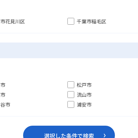
葉市花見川区
千葉市稲毛区
橋市
松戸市
原市
流山市
ケ谷市
浦安市
選択した条件で検索