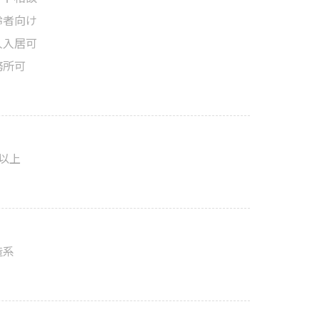
齢者向け
人入居可
務所可
階以上
造系