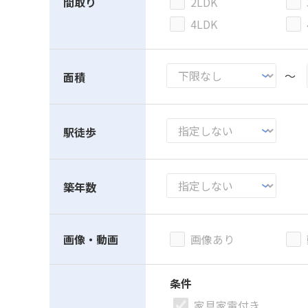
間取り
2LDK
4LDK
～
面積
駅徒歩
築年数
画像・動画
画像あり
条件
家具家電付き