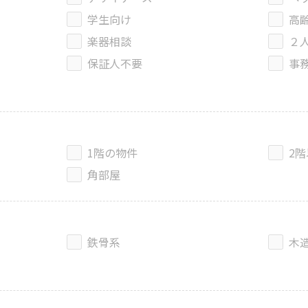
学生向け
高
楽器相談
２
保証人不要
事
1階の物件
2
角部屋
鉄骨系
木