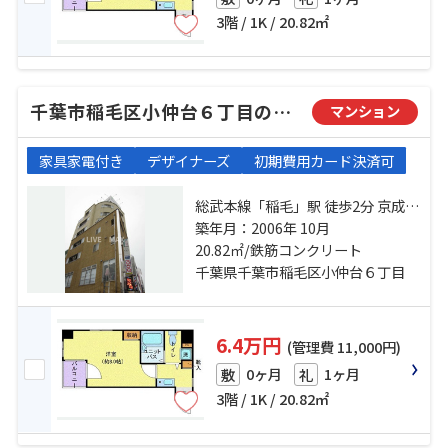
3階 / 1K / 20.82㎡
千葉市稲毛区小仲台６丁目のマンション
マンション
家具家電付き
デザイナーズ
初期費用カード決済可
総武本線「稲毛」駅 徒歩2分 京成千
葉線「京成稲毛」駅 徒歩9分 京成千
築年月：2006年 10月
葉線「みどり台」駅 徒歩25分
20.82㎡/鉄筋コンクリート
千葉県千葉市稲毛区小仲台６丁目
6.4万円
(管理費 11,000円)
0ヶ月
1ヶ月
敷
礼
3階 / 1K / 20.82㎡