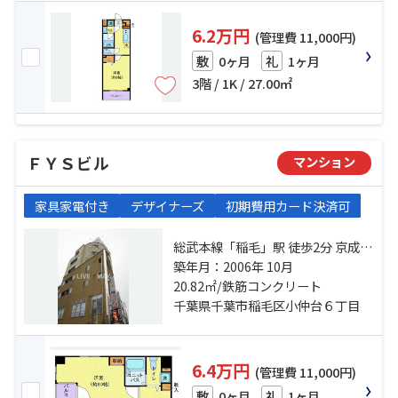
6.2万円
(管理費 11,000円)
0ヶ月
1ヶ月
敷
礼
3階 / 1K / 27.00㎡
ＦＹＳビル
マンション
家具家電付き
デザイナーズ
初期費用カード決済可
総武本線「稲毛」駅 徒歩2分 京成千
葉線「京成稲毛」駅 徒歩9分 京成千
築年月：2006年 10月
葉線「みどり台」駅 徒歩25分
20.82㎡/鉄筋コンクリート
千葉県千葉市稲毛区小仲台６丁目
6.4万円
(管理費 11,000円)
0ヶ月
1ヶ月
敷
礼