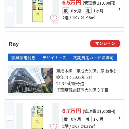
6.5万円
(管理費 11,000円)
0ヶ月
1ヶ月
敷
礼
2階 / 1K / 21.96㎡
Ray
マンション
家具家電付き
デザイナーズ
初期費用カード決済可
京成本線「京成大久保」駅 徒歩10
分 京成本線「実籾」駅 徒歩26分 総
築年月：2022年 3月
武線「津田沼」駅 徒歩35分
24.37㎡/鉄骨造
千葉県習志野市大久保３丁目
6.7万円
(管理費 11,000円)
0ヶ月
1ヶ月
敷
礼
2階 / 1K / 24.37㎡