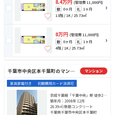
8.4万円
(管理費 11,000円)
0ヶ月
1ヶ月
敷
礼
13階 / 1K / 25.73㎡
8万円
(管理費 11,000円)
0ヶ月
1ヶ月
敷
礼
4階 / 1K / 25.73㎡
千葉市中央区本千葉町のマンション
マンション
家具家電付き
初期費用カード決済可
京成千葉線「千葉中央」駅 徒歩2分
総武本線「千葉」駅 徒歩10分 千葉
築年月：2008年 12月
都市モノレール「葭川公園」駅 徒
26.39㎡/鉄筋コンクリート
歩4分
千葉県千葉市中央区本千葉町