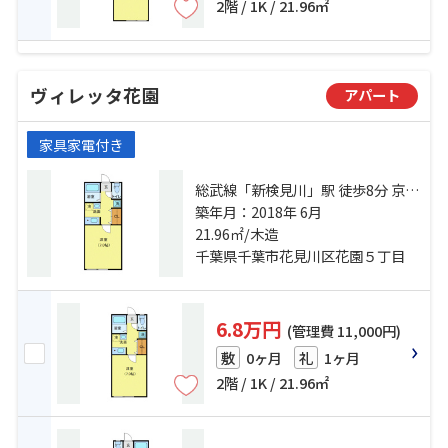
2階 / 1K / 21.96㎡
ヴィレッタ花園
アパート
家具家電付き
総武線「新検見川」駅 徒歩8分 京成
千葉線「検見川」駅 徒歩18分 総武
築年月：2018年 6月
線「幕張」駅 徒歩26分
21.96㎡/木造
千葉県千葉市花見川区花園５丁目
6.8万円
(管理費 11,000円)
0ヶ月
1ヶ月
敷
礼
2階 / 1K / 21.96㎡