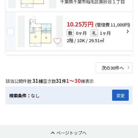
千葉県千葉市稲毛区黒砂台１丁目
10.25万円
(管理費 11,000円)
0ヶ月
1ヶ月
敷
礼
2階 / 1DK / 29.51㎡
次の30件へ
31
31
1～30
該当公開件数
棟
空き数
件
棟表示
検索条件：
なし
変更
ページトップへ