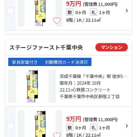
9万円
(管理費 11,000円)
0ヶ月
1ヶ月
敷
礼
8階 / 1K / 22.11㎡
ステージファースト千葉中央
マンション
家具家電付き
初期費用カード決済可
京成千葉線「千葉中央」駅 徒歩5分
京成千葉線「京成千葉」駅 徒歩9分
築年月：2024年 10月
総武線「千葉」駅 徒歩11分
22.11㎡/鉄筋コンクリート
千葉県千葉市中央区新宿２丁目
9万円
(管理費 11,000円)
0ヶ月
1ヶ月
敷
礼
8階 / 1K / 22.11㎡