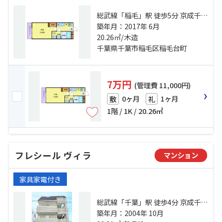
総武線「稲毛」駅 徒歩5分 京成千葉
線「京成稲毛」駅 徒歩12分 京成千
築年月：2017年 6月
葉線「みどり台」駅 徒歩17分
20.26㎡/木造
千葉県千葉市稲毛区稲毛台町
7万円
(管理費 11,000円)
0ヶ月
1ヶ月
敷
礼
1階 / 1K / 20.26㎡
フレシール ヴィラ
マンション
家具家電付き
総武線「千葉」駅 徒歩4分 京成千葉
線「新千葉」駅 徒歩6分 京成千葉線
築年月：2004年 10月