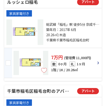
ルッシェロ稲毛
アパート
家具家電付き
総武線「稲毛」駅 徒歩5分 京成千葉
線「京成稲毛」駅 徒歩12分 京成千
築年月：2017年 6月
葉線「みどり台」駅 徒歩17分
20.26㎡/木造
千葉県千葉市稲毛区稲毛台町
7万円
(管理費 11,000円)
0ヶ月
1ヶ月
敷
礼
1階 / 1K / 20.26㎡
千葉市稲毛区稲毛台町のアパート
アパート
家具家電付き