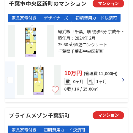
千葉市中央区新町のマンション
マンション
家具家電付き
デザイナーズ
初期費用カード決済可
総武線「千葉」駅 徒歩6分 京成千葉
線「新千葉」駅 徒歩6分 京成千葉線
築年月：2024年 2月
「京成千葉」駅 徒歩7分
25.60㎡/鉄筋コンクリート
千葉県千葉市中央区新町
10万円
(管理費 11,000円)
0ヶ月
1ヶ月
敷
礼
8階 / 1K / 25.60㎡
プライムメゾン千葉新町
マンション
家具家電付き
初期費用カード決済可