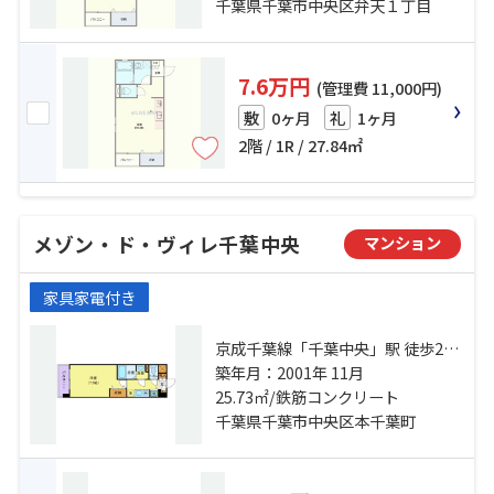
千葉県千葉市中央区弁天１丁目
7.6万円
(管理費 11,000円)
0ヶ月
1ヶ月
敷
礼
2階 / 1R / 27.84㎡
メゾン・ド・ヴィレ千葉中央
マンション
家具家電付き
京成千葉線「千葉中央」駅 徒歩2分
総武線「千葉」駅 徒歩13分 千葉都
築年月：2001年 11月
市モノレール「葭川公園」駅 徒歩2
25.73㎡/鉄筋コンクリート
分
千葉県千葉市中央区本千葉町