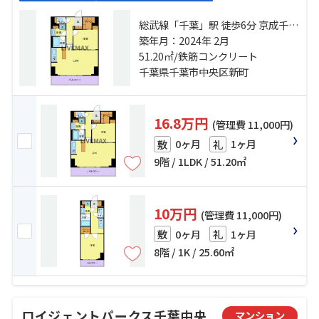
総武線「千葉」駅 徒歩6分 京成千葉
線「新千葉」駅 徒歩6分 京成千葉線
築年月：2024年 2月
「京成千葉」駅 徒歩7分
51.20㎡/鉄筋コンクリート
千葉県千葉市中央区新町
16.8万円
(管理費 11,000円)
0ヶ月
1ヶ月
敷
礼
9階 / 1LDK / 51.20㎡
10万円
(管理費 11,000円)
0ヶ月
1ヶ月
敷
礼
8階 / 1K / 25.60㎡
ロイジェントパークス千葉中央
マンション