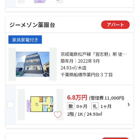
ジーメゾン薬園台
アパート
家具家電付き
京成電鉄松戸線「習志野」駅 徒歩9
分 京成電鉄松戸線「薬園台」駅 徒
築年月：2022年 9月
歩13分 総武線「津田沼」駅 徒歩46
24.93㎡/木造
分
千葉県船橋市薬円台３丁目
6.8万円
(管理費 11,000円)
0ヶ月
1ヶ月
敷
礼
2階 / 1K / 24.93㎡