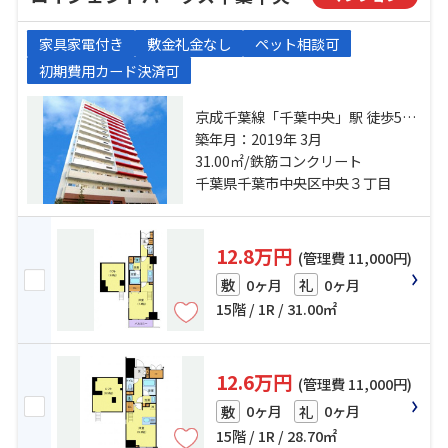
家具家電付き
敷金礼金なし
ペット相談可
初期費用カード決済可
京成千葉線「千葉中央」駅 徒歩5分
千葉都市モノレール「葭川公園」
築年月：2019年 3月
駅 徒歩3分 総武線「千葉」駅 徒歩
31.00㎡/鉄筋コンクリート
11分
千葉県千葉市中央区中央３丁目
12.8万円
(管理費 11,000円)
0ヶ月
0ヶ月
敷
礼
15階 / 1R / 31.00㎡
12.6万円
(管理費 11,000円)
0ヶ月
0ヶ月
敷
礼
15階 / 1R / 28.70㎡