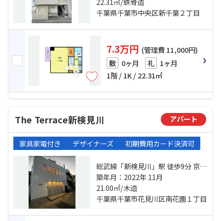
「京成千葉」駅 徒歩7分
22.31㎡/鉄骨造
千葉県千葉市中央区新千葉２丁目
7.3万円
(管理費 11,000円)
0ヶ月
1ヶ月
敷
礼
1階 / 1K / 22.31㎡
The Terrace新検見川
アパート
家具家電付き
デザイナーズ
初期費用カード決済可
総武線「新検見川」駅 徒歩9分 京成
千葉線「検見川」駅 徒歩17分 京成
築年月：2022年 11月
千葉線「京成稲毛」駅 徒歩25分
21.00㎡/木造
千葉県千葉市花見川区南花園１丁目