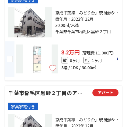
京成千葉線「みどり台」駅 徒歩5分
総武線「西千葉」駅 徒歩15分 京成
築年月：2022年 12月
千葉線「西登戸」駅 徒歩17分
30.00㎡/木造
千葉県千葉市稲毛区黒砂２丁目
8.2万円
(管理費 11,000円)
0ヶ月
1ヶ月
敷
礼
3階 / 1DK / 30.00㎡
千葉市稲毛区黒砂２丁目のアパート
アパート
家具家電付き
京成千葉線「みどり台」駅 徒歩5分
総武線「西千葉」駅 徒歩15分 京成
築年月：2022年 12月