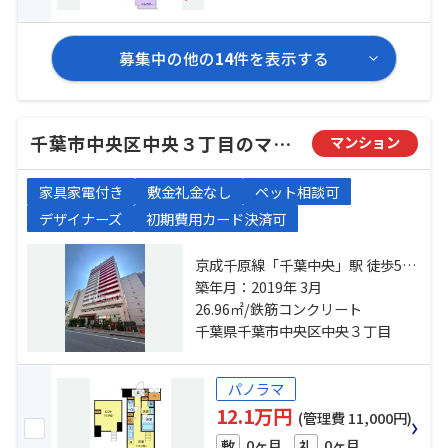
募集中の他の
14
件を表示する
千葉市中央区中央３丁目のマンション
マンション
家具家電付き
敷金礼金なし
ペット相談可
デザイナーズ
初期費用カード決済可
京成千原線「千葉中央」駅 徒歩5分
千葉都市モノレール「葭川公園」
築年月：2019年 3月
駅 徒歩3分 総武線「千葉」駅 徒歩
26.96㎡/鉄筋コンクリート
11分
千葉県千葉市中央区中央３丁目
パノラマ
12.1万円
(管理費 11,000円)
0ヶ月
0ヶ月
敷
礼