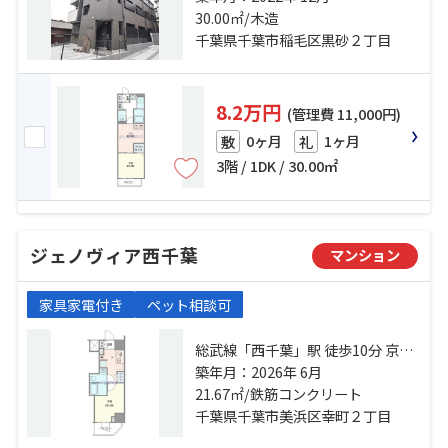
千葉線「西登戸」駅 徒歩17分
30.00㎡/木造
千葉県千葉市稲毛区黒砂２丁目
8.2万円
(管理費 11,000円)
0ヶ月
1ヶ月
敷
礼
3階 / 1DK / 30.00㎡
ジェノヴィア西千葉
マンション
家具家電付き
ペット相談可
総武線「西千葉」駅 徒歩10分 京成
千葉線「西登戸」駅 徒歩10分 京成
築年月：2026年 6月
千葉線「みどり台」駅 徒歩13分
21.67㎡/鉄筋コンクリート
千葉県千葉市美浜区幸町２丁目