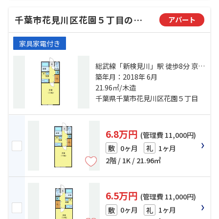
千葉市花見川区花園５丁目のアパート
アパート
家具家電付き
総武線「新検見川」駅 徒歩8分 京成
千葉線「検見川」駅 徒歩18分 総武
築年月：2018年 6月
線「幕張」駅 徒歩26分
21.96㎡/木造
千葉県千葉市花見川区花園５丁目
6.8万円
(管理費 11,000円)
0ヶ月
1ヶ月
敷
礼
2階 / 1K / 21.96㎡
6.5万円
(管理費 11,000円)
0ヶ月
1ヶ月
敷
礼