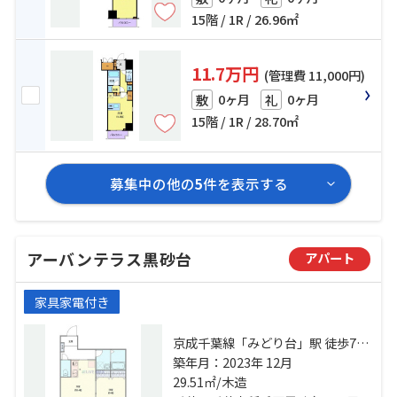
15階 / 1R / 26.96㎡
11.7万円
(管理費 11,000円)
0ヶ月
0ヶ月
敷
礼
15階 / 1R / 28.70㎡
募集中の他の
5
件を表示する
アーバンテラス黒砂台
アパート
家具家電付き
京成千葉線「みどり台」駅 徒歩7分
総武線「稲毛」駅 徒歩15分 総武線
築年月：2023年 12月
「西千葉」駅 徒歩17分
29.51㎡/木造