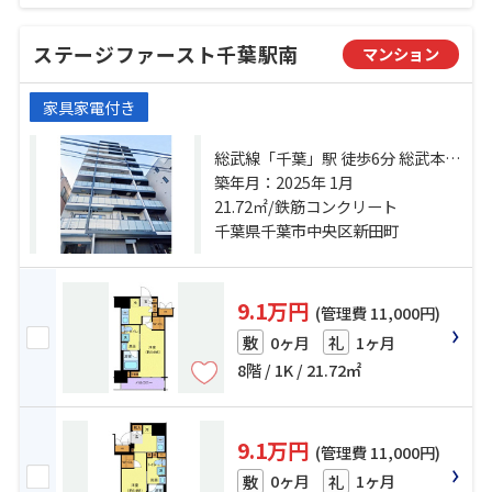
ステージファースト千葉駅南
マンション
家具家電付き
総武線「千葉」駅 徒歩6分 総武本線
「千葉」駅 徒歩6分 京成千葉線「京
築年月：2025年 1月
成千葉」駅 徒歩6分
21.72㎡/鉄筋コンクリート
千葉県千葉市中央区新田町
9.1万円
(管理費 11,000円)
0ヶ月
1ヶ月
敷
礼
8階 / 1K / 21.72㎡
9.1万円
(管理費 11,000円)
0ヶ月
1ヶ月
敷
礼