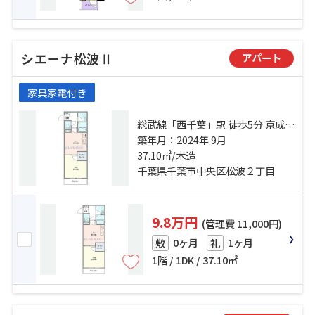
シエーナ松波Ⅱ
アパート
家具家電付き
総武線「西千葉」駅 徒歩5分 京成千
葉線「西登戸」駅 徒歩11分
築年月：2024年 9月
37.10㎡/木造
千葉県千葉市中央区松波２丁目
9.8万円
(管理費 11,000円)
0ヶ月
1ヶ月
敷
礼
1階 / 1DK / 37.10㎡