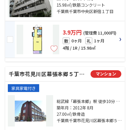
「千葉」駅 徒歩14分
15.98㎡/鉄筋コンクリート
千葉県千葉市中央区新宿１丁目
3.9万円
(管理費 11,000円)
0ヶ月
1ヶ月
敷
礼
4階 / 1R / 15.98㎡
千葉市花見川区幕張本郷５丁目のマンション
マンション
家具家電付き
総武線「幕張本郷」駅 徒歩10分 京
成千葉線「京成幕張本郷」駅 徒歩
築年月：2012年 8月
27.00㎡/鉄骨造
10分 総武線「幕張」駅 徒歩24分
千葉県千葉市花見川区幕張本郷５丁目