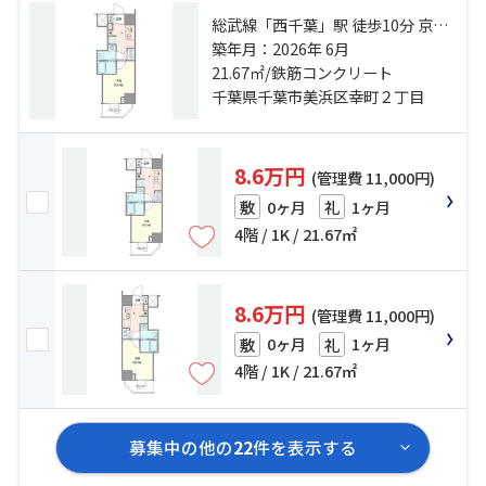
総武線「西千葉」駅 徒歩10分 京成
千葉線「西登戸」駅 徒歩10分 京成
築年月：2026年 6月
千葉線「みどり台」駅 徒歩13分
21.67㎡/鉄筋コンクリート
千葉県千葉市美浜区幸町２丁目
8.6万円
(管理費 11,000円)
0ヶ月
1ヶ月
敷
礼
4階 / 1K / 21.67㎡
8.6万円
(管理費 11,000円)
0ヶ月
1ヶ月
敷
礼
4階 / 1K / 21.67㎡
募集中の他の
22
件を表示する