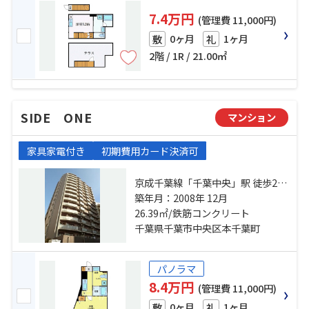
7.4万円
(管理費 11,000円)
0ヶ月
1ヶ月
敷
礼
2階 / 1R / 21.00㎡
SIDE ONE
マンション
家具家電付き
初期費用カード決済可
京成千葉線「千葉中央」駅 徒歩2分
総武本線「千葉」駅 徒歩10分 千葉
築年月：2008年 12月
都市モノレール「葭川公園」駅 徒
26.39㎡/鉄筋コンクリート
歩4分
千葉県千葉市中央区本千葉町
パノラマ
8.4万円
(管理費 11,000円)
0ヶ月
1ヶ月
敷
礼