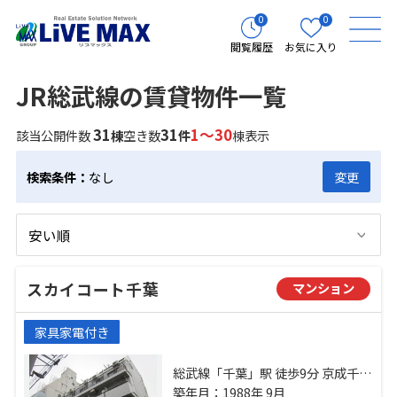
0
0
閲覧履歴
お気に入り
JR総武線の賃貸物件一覧
31
31
1～30
該当公開件数
棟
空き数
件
棟表示
検索条件：
なし
変更
スカイコート千葉
マンション
家具家電付き
総武線「千葉」駅 徒歩9分 京成千原
線「千葉中央」駅 徒歩6分 外房線
築年月：1988年 9月