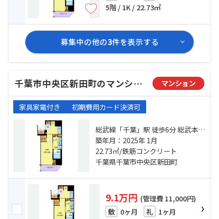
5階 / 1K / 22.73㎡
募集中の他の
3
件を表示する
千葉市中央区新田町のマンション
マンション
家具家電付き
初期費用カード決済可
総武線「千葉」駅 徒歩6分 総武本線
「千葉」駅 徒歩6分 京成千葉線「京
築年月：2025年 1月
成千葉」駅 徒歩6分
22.73㎡/鉄筋コンクリート
千葉県千葉市中央区新田町
9.1万円
(管理費 11,000円)
0ヶ月
1ヶ月
敷
礼