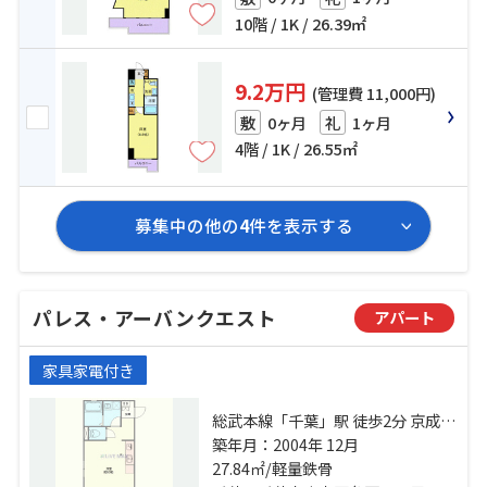
10階 / 1K / 26.39㎡
9.2万円
(管理費 11,000円)
0ヶ月
1ヶ月
敷
礼
4階 / 1K / 26.55㎡
募集中の他の
4
件を表示する
パレス・アーバンクエスト
アパート
家具家電付き
総武本線「千葉」駅 徒歩2分 京成千
葉線「京成千葉」駅 徒歩4分 千葉都
築年月：2004年 12月
市モノレール「栄町」駅 徒歩10分
27.84㎡/軽量鉄骨