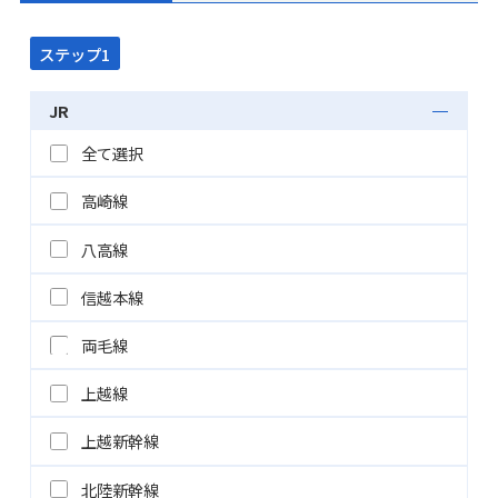
ステップ1
JR
全て選択
高崎線
八高線
信越本線
両毛線
上越線
上越新幹線
北陸新幹線