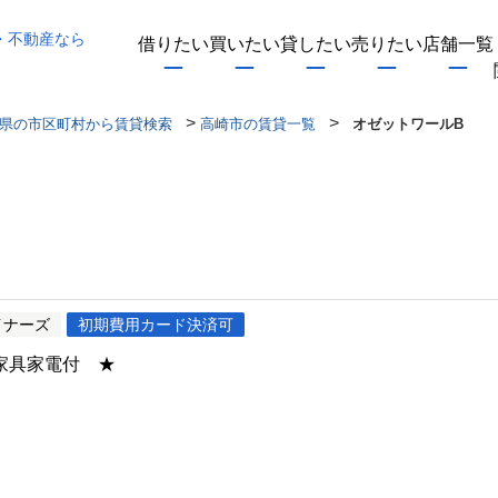
・不動産なら
借りたい
買いたい
貸したい
売りたい
店舗一覧
>
>
県の市区町村から賃貸検索
高崎市の賃貸一覧
オゼットワールB
イナーズ
初期費用カード決済可
家具家電付 ★