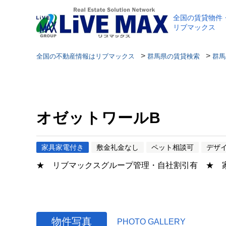
全国の賃貸物件
リブマックス
>
>
全国の不動産情報はリブマックス
群馬県の賃貸検索
群馬
オゼットワールB
家具家電付き
敷金礼金なし
ペット相談可
デザ
★ リブマックスグループ管理・自社割引有 ★ 
物件写真
PHOTO GALLERY