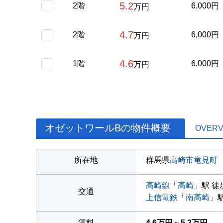
5.2
2階
6,000円
万円
4.7
2階
6,000円
万円
4.6
1階
6,000円
万円
オゼットワールBの物件概要
OVERV
所在地
群馬県
高崎市
竜見町
高崎線
「
高崎
」駅 徒
交通
上信電鉄
「
南高崎
」駅
賃料
4.6万円～5.2万円