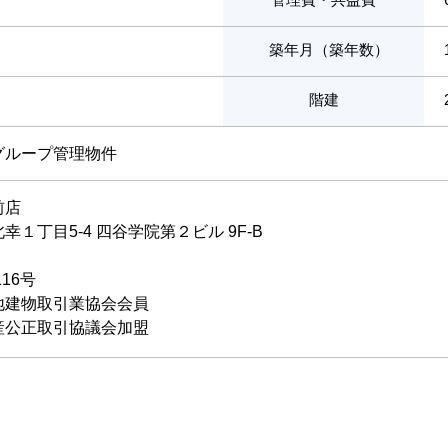
築年月（築年数）
階建
グループ管理物件
前店
１丁目5-4 四谷学院第２ビル 9F-B
116号
地建物取引業協会会員
産公正取引協議会加盟