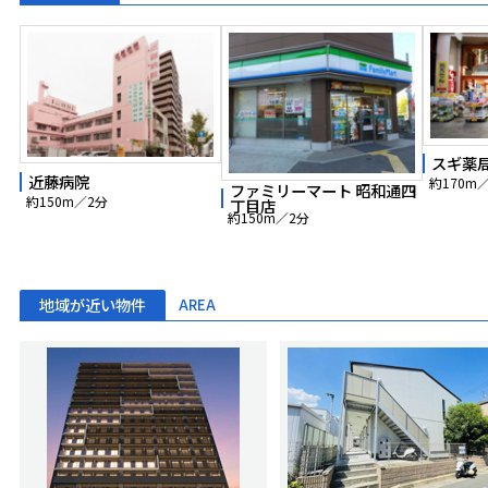
スギ薬局
近藤病院
約170m
ファミリーマート 昭和通四
約150m／2分
丁目店
約150m／2分
地域が近い物件
AREA