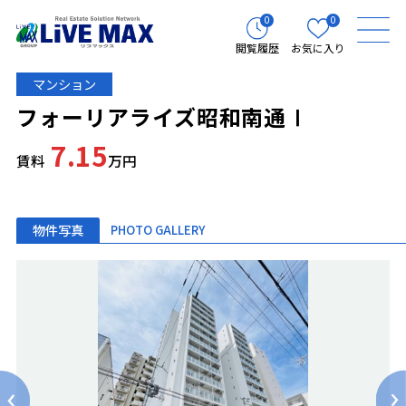
0
0
閲覧履歴
お気に入り
マンション
フォーリアライズ昭和南通Ⅰ
7.15
賃料
万円
物件写真
PHOTO GALLERY