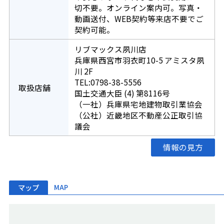
切不要。オンライン案内可。写真・
動画送付、WEB契約等来店不要でご
契約可能。
リブマックス夙川店
兵庫県西宮市羽衣町10-5 アミスタ夙
川 2F
TEL:0798-38-5556
取扱店舗
国土交通大臣 (4) 第8116号
（一社）兵庫県宅地建物取引業協会
（公社）近畿地区不動産公正取引協
議会
情報の見方
マップ
MAP