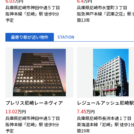
6.03
6.4
万円
万円
兵庫県尼崎市神田中通５丁目
兵庫県尼崎市水堂町３丁目
阪神本線「尼崎」駅 徒歩9分
予定
築13年
最寄り駅が近い物件
STATION
プレリス尼崎レーネヴィア
レジュールアッシュ尼崎駅
13.02
7.45
万円
万円
兵庫県尼崎市神田中通５丁目
兵庫県尼崎市長洲本通１丁目
阪神本線「尼崎」駅 徒歩9分
東海道本線「尼崎」駅 徒歩1
予定
築19年