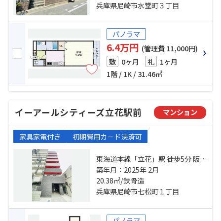
前」駅 徒歩40分
兵庫県尼崎市水堂町３丁目
パノラマ
6.4万円
(管理費 11,000円)
0ヶ月
1ヶ月
敷
礼
1階 / 1K / 31.46㎡
イーアールシティーズ立花駅前
マンション
家具家電付き
初期費用カード決済可
東海道本線「立花」駅 徒歩5分 阪急
神戸本線「武庫之荘」駅 徒歩30分
築年月：2025年 2月
阪神本線「出屋敷」駅 徒歩30分
20.38㎡/鉄骨造
兵庫県尼崎市七松町１丁目
パノラマ