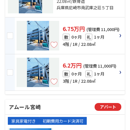
東海道本線「甲子園口」駅 徒歩25
22.08㎡/鉄骨造
分
兵庫県尼崎市南武庫之荘５丁目
6.75万円
(管理費 11,000円)
0ヶ月
1ヶ月
敷
礼
4階 / 1R / 22.08㎡
6.2万円
(管理費 11,000円)
0ヶ月
1ヶ月
敷
礼
3階 / 1R / 22.08㎡
アムール宮崎
アパート
家具家電付き
初期費用カード決済可