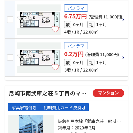
パノラマ
6.75万円
(管理費 11,000円)
0ヶ月
1ヶ月
敷
礼
4階 / 1R / 22.08㎡
パノラマ
6.2万円
(管理費 11,000円)
0ヶ月
1ヶ月
敷
礼
3階 / 1R / 22.08㎡
尼崎市南武庫之荘５丁目のマンション
マンション
家具家電付き
初期費用カード決済可
阪急神戸本線「武庫之荘」駅 徒歩8
分 東海道本線「立花」駅 徒歩25分
築年月：2020年 3月