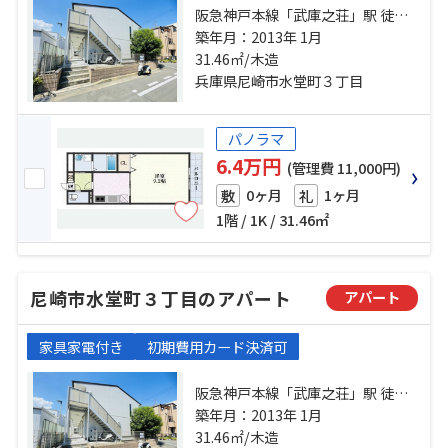
阪急神戸本線「武庫之荘」駅 徒歩
10分 東海道本線「立花」駅 徒歩15
築年月：2013年 1月
分 阪神本線「尼崎センタープール
31.46㎡/木造
前」駅 徒歩40分
兵庫県尼崎市水堂町３丁目
パノラマ
6.4万円
(管理費 11,000円)
0ヶ月
1ヶ月
敷
礼
1階 / 1K / 31.46㎡
尼崎市水堂町３丁目のアパート
アパート
家具家電付き
初期費用カード決済可
阪急神戸本線「武庫之荘」駅 徒歩
10分 東海道本線「立花」駅 徒歩15
築年月：2013年 1月
分 阪神本線「尼崎センタープール
31.46㎡/木造