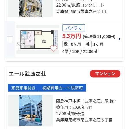
東海道本線「甲子園口」駅 徒歩38
22.06㎡/鉄筋コンクリート
分
兵庫県尼崎市武庫之荘２丁目
パノラマ
5.3万円
(管理費 11,000円)
0ヶ月
1ヶ月
敷
礼
4階 / 1DK / 22.06㎡
エール武庫之荘
マンション
家具家電付き
初期費用カード決済可
阪急神戸本線「武庫之荘」駅 徒歩8
分 東海道本線「立花」駅 徒歩25分
築年月：2020年 3月
東海道本線「甲子園口」駅 徒歩25
22.08㎡/鉄骨造
分
兵庫県尼崎市南武庫之荘５丁目