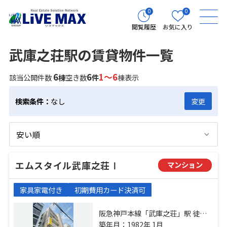
0
0
閲覧履歴
お気に入り
武庫之荘駅の賃貸物件一覧
6
6
1～6
該当公開件数
棟
空き数
件
棟表示
検索条件：
なし
変更
エムスタイル武庫之荘Ⅰ
マンション
家具家電付き
初期費用カード決済可
阪急神戸本線「武庫之荘」駅 徒歩2
分 東海道本線「立花」駅 徒歩28分
築年月：1982年 1月