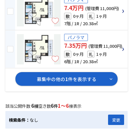
7.4万円
(管理費 11,000円)
0ヶ月
1ヶ月
敷
礼
7階 / 1R / 20.38㎡
パノラマ
7.35万円
(管理費 11,000円)
0ヶ月
1ヶ月
敷
礼
6階 / 1R / 20.38㎡
募集中の他の
1
件を表示する
6
6
1～6
該当公開件数
棟
空き数
件
棟表示
検索条件：
なし
変更