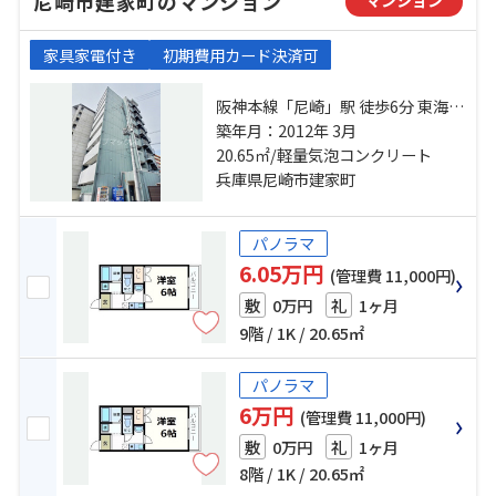
尼崎市建家町のマンション
家具家電付き
初期費用カード決済可
阪神本線「尼崎」駅 徒歩6分 東海道
本線「尼崎」駅 徒歩37分 阪神本線
築年月：2012年 3月
「出屋敷」駅 徒歩7分
20.65㎡/軽量気泡コンクリート
兵庫県尼崎市建家町
パノラマ
6.05万円
(管理費 11,000円)
0万円
1ヶ月
敷
礼
9階 / 1K / 20.65㎡
パノラマ
6万円
(管理費 11,000円)
0万円
1ヶ月
敷
礼
8階 / 1K / 20.65㎡