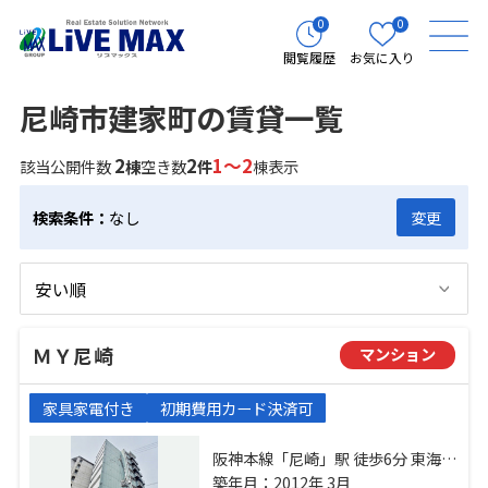
0
0
閲覧履歴
お気に入り
尼崎市建家町の賃貸一覧
2
2
1～2
該当公開件数
棟
空き数
件
棟表示
検索条件：
なし
変更
ＭＹ尼崎
マンション
家具家電付き
初期費用カード決済可
阪神本線「尼崎」駅 徒歩6分 東海道
本線「尼崎」駅 徒歩37分 阪神本線
築年月：2012年 3月