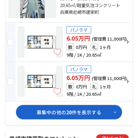
「出屋敷」駅 徒歩7分
20.65㎡/軽量気泡コンクリート
兵庫県尼崎市建家町
パノラマ
6.05万円
(管理費 11,000円)
0万円
1ヶ月
敷
礼
9階 / 1K / 20.65㎡
パノラマ
6.05万円
(管理費 11,000円)
0万円
1ヶ月
敷
礼
9階 / 1K / 20.65㎡
募集中の他の
20
件を表示する
マンション