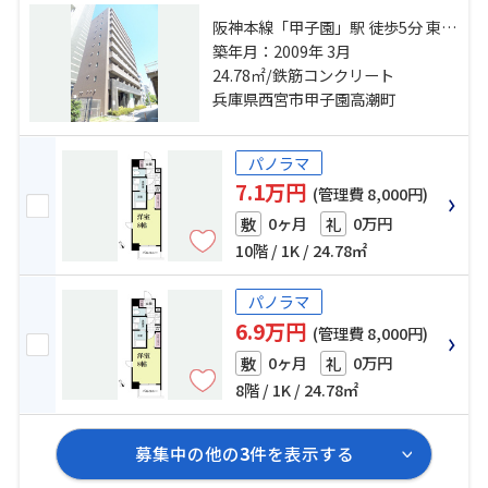
阪神本線「甲子園」駅 徒歩5分 東海
道本線「西宮」駅 徒歩30分 阪急今
築年月：2009年 3月
津線「今津」駅 徒歩15分
24.78㎡/鉄筋コンクリート
兵庫県西宮市甲子園高潮町
パノラマ
7.1万円
(管理費 8,000円)
0ヶ月
0万円
敷
礼
10階 / 1K / 24.78㎡
パノラマ
6.9万円
(管理費 8,000円)
0ヶ月
0万円
敷
礼
8階 / 1K / 24.78㎡
募集中の他の
3
件を表示する