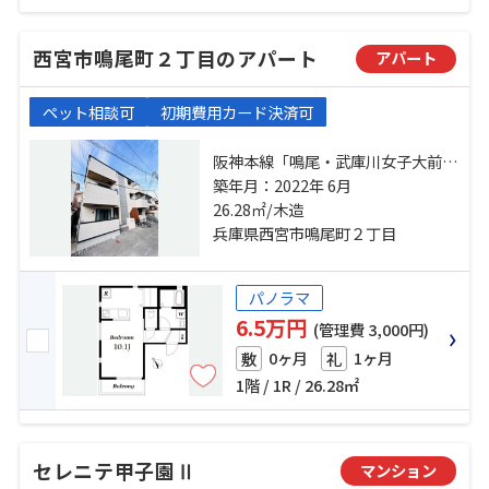
西宮市鳴尾町２丁目のアパート
アパート
ペット相談可
初期費用カード決済可
阪神本線「鳴尾・武庫川女子大前」
駅 徒歩10分 阪神本線「甲子園」
築年月：2022年 6月
駅 徒歩19分 阪神本線「武庫川」
26.28㎡/木造
駅 徒歩20分
兵庫県西宮市鳴尾町２丁目
パノラマ
6.5万円
(管理費 3,000円)
0ヶ月
1ヶ月
敷
礼
1階 / 1R / 26.28㎡
セレニテ甲子園Ⅱ
マンション