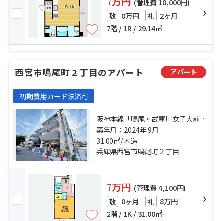
7万円
(管理費 10,000円)
0万円
2ヶ月
敷
礼
7階 / 1R / 29.14㎡
西宮市鳴尾町２丁目のアパート
アパート
初期費用カード決済可
阪神本線「鳴尾・武庫川女子大前」
駅 徒歩7分 阪神本線「甲子園」
築年月：2024年 9月
駅 徒歩17分 阪神本線「武庫川」
31.00㎡/木造
駅 徒歩19分
兵庫県西宮市鳴尾町２丁目
7万円
(管理費 4,100円)
0ヶ月
8万円
敷
礼
2階 / 1K / 31.00㎡