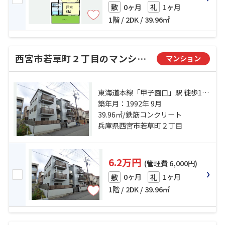
0ヶ月
1ヶ月
敷
礼
1階 / 2DK / 39.96㎡
西宮市若草町２丁目のマンション
マンション
東海道本線「甲子園口」駅 徒歩17
分 阪神本線「甲子園」駅 徒歩15分
築年月：1992年 9月
阪神本線「鳴尾・武庫川女子大前」
39.96㎡/鉄筋コンクリート
駅 徒歩14分
兵庫県西宮市若草町２丁目
6.2万円
(管理費 6,000円)
0ヶ月
1ヶ月
敷
礼
1階 / 2DK / 39.96㎡