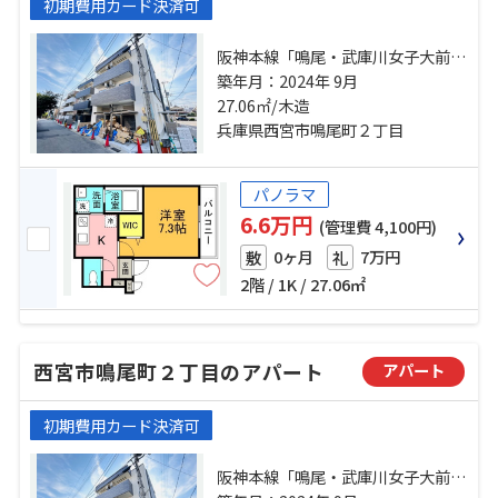
初期費用カード決済可
阪神本線「鳴尾・武庫川女子大前」
駅 徒歩7分 阪神本線「甲子園」
築年月：2024年 9月
駅 徒歩17分 阪神本線「武庫川」
27.06㎡/木造
駅 徒歩19分
兵庫県西宮市鳴尾町２丁目
パノラマ
6.6万円
(管理費 4,100円)
0ヶ月
7万円
敷
礼
2階 / 1K / 27.06㎡
西宮市鳴尾町２丁目のアパート
アパート
初期費用カード決済可
阪神本線「鳴尾・武庫川女子大前」