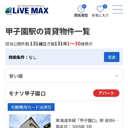
0
0
閲覧履歴
お気に入り
甲子園駅の賃貸物件一覧
131
131
1～30
該当公開件数
棟
空き数
件
棟表示
検索条件：
なし
変更
モナソ甲子園口
アパート
初期費用カード決済可
東海道本線「甲子園口」駅 徒歩6分
阪神本線「甲子園」駅 徒歩23分 阪
築年月：2009年 3月