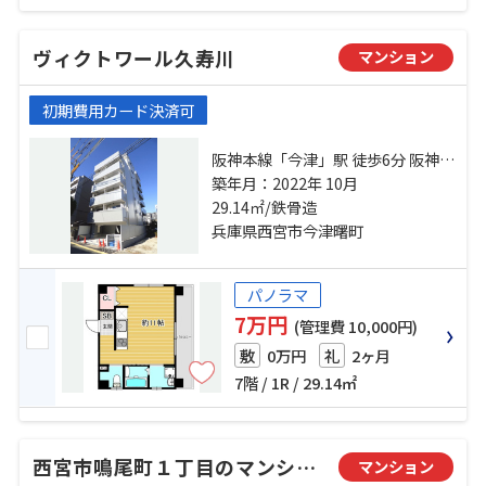
ヴィクトワール久寿川
マンション
初期費用カード決済可
阪神本線「今津」駅 徒歩6分 阪神本
線「甲子園」駅 徒歩10分 阪急今津
築年月：2022年 10月
線「今津」駅 徒歩8分
29.14㎡/鉄骨造
兵庫県西宮市今津曙町
パノラマ
7万円
(管理費 10,000円)
0万円
2ヶ月
敷
礼
7階 / 1R / 29.14㎡
西宮市鳴尾町１丁目のマンション
マンション