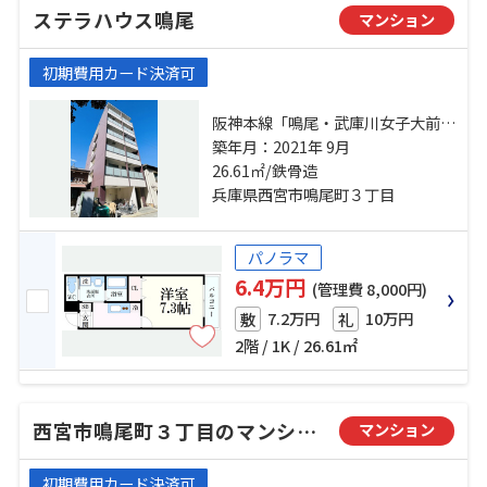
ステラハウス鳴尾
マンション
初期費用カード決済可
阪神本線「鳴尾・武庫川女子大前」
駅 徒歩1分 阪神本線「甲子園」
築年月：2021年 9月
駅 徒歩10分 阪神本線「武庫川」
26.61㎡/鉄骨造
駅 徒歩18分
兵庫県西宮市鳴尾町３丁目
パノラマ
6.4万円
(管理費 8,000円)
7.2万円
10万円
敷
礼
2階 / 1K / 26.61㎡
西宮市鳴尾町３丁目のマンション
マンション
初期費用カード決済可