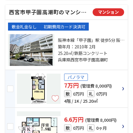
西宮市甲子園高潮町のマンション
マンション
敷金礼金なし
初期費用カード決済可
阪神本線「甲子園」駅 徒歩5分 阪急
今津線「今津」駅 徒歩15分 東海道
築年月：2010年 2月
本線「西宮」駅 徒歩28分
25.20㎡/鉄筋コンクリート
兵庫県西宮市甲子園高潮町
パノラマ
7万円
(管理費 8,000円)
0万円
0万円
敷
礼
4階 / 1K / 25.20㎡
6.6万円
(管理費 8,000円)
0万円
0ヶ月
敷
礼