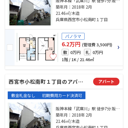
阪神本線「武庫川」駅 徒歩7分 阪神
本線「鳴尾・武庫川女子大前」
築年月：2018年 2月
駅 徒歩15分 阪神本線「甲子園」
21.46㎡/木造
駅 徒歩20分
兵庫県西宮市小松南町１丁目
パノラマ
6.2万円
(管理費 3,500円)
0万円
0万円
敷
礼
1階 / 1K / 21.46㎡
西宮市小松南町１丁目のアパート
アパート
敷金礼金なし
初期費用カード決済可
阪神本線「武庫川」駅 徒歩7分 阪神
本線「鳴尾・武庫川女子大前」
築年月：2018年 2月
駅 徒歩15分 阪神本線「甲子園」
21.46㎡/木造
駅 徒歩20分
兵庫県西宮市小松南町１丁目