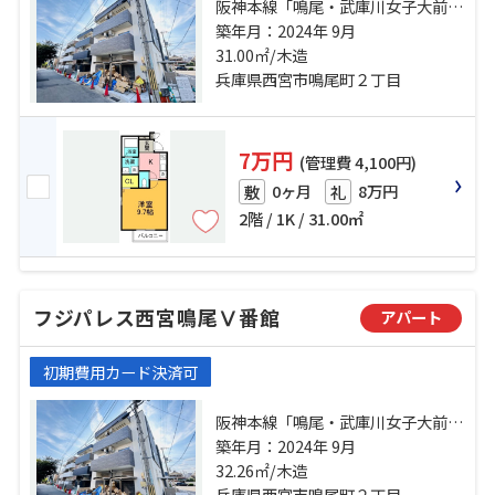
阪神本線「鳴尾・武庫川女子大前」
駅 徒歩7分 阪神本線「甲子園」
築年月：2024年 9月
駅 徒歩17分 阪神本線「武庫川」
31.00㎡/木造
駅 徒歩19分
兵庫県西宮市鳴尾町２丁目
7万円
(管理費 4,100円)
0ヶ月
8万円
敷
礼
2階 / 1K / 31.00㎡
フジパレス西宮鳴尾Ⅴ番館
アパート
初期費用カード決済可
阪神本線「鳴尾・武庫川女子大前」
駅 徒歩7分 阪神本線「甲子園」
築年月：2024年 9月
駅 徒歩17分 阪神本線「武庫川」
32.26㎡/木造
駅 徒歩19分
兵庫県西宮市鳴尾町２丁目