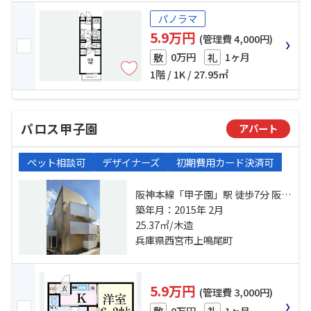
パノラマ
5.9万円
(管理費 4,000円)
0万円
1ヶ月
敷
礼
1階 / 1K / 27.95㎡
パロス甲子園
アパート
ペット相談可
デザイナーズ
初期費用カード決済可
阪神本線「甲子園」駅 徒歩7分 阪神
本線「鳴尾・武庫川女子大前」
築年月：2015年 2月
駅 徒歩5分 東海道本線「甲子園口」
25.37㎡/木造
駅 徒歩28分
兵庫県西宮市上鳴尾町
5.9万円
(管理費 3,000円)
0万円
1ヶ月
敷
礼