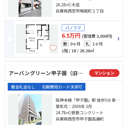
駅 徒歩19分 阪神本線「武庫川」
26.28㎡/木造
駅 徒歩20分
兵庫県西宮市鳴尾町２丁目
パノラマ
6.5万円
(管理費 3,000円)
0ヶ月
1ヶ月
敷
礼
1階 / 1R / 26.28㎡
アーバングリーン甲子園（旧アーデン甲子園）
マンション
敷金礼金なし
初期費用カード決済可
阪神本線「甲子園」駅 徒歩5分 東海
道本線「西宮」駅 徒歩30分 阪急今
築年月：2009年 3月
津線「今津」駅 徒歩15分
24.78㎡/鉄筋コンクリート
兵庫県西宮市甲子園高潮町