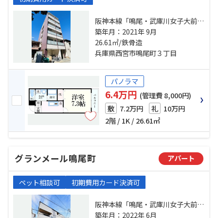
阪神本線「鳴尾・武庫川女子大前」
駅 徒歩1分 阪神本線「甲子園」
築年月：2021年 9月
駅 徒歩10分 阪神本線「武庫川」
26.61㎡/鉄骨造
駅 徒歩18分
兵庫県西宮市鳴尾町３丁目
パノラマ
6.4万円
(管理費 8,000円)
7.2万円
10万円
敷
礼
2階 / 1K / 26.61㎡
グランメール鳴尾町
アパート
ペット相談可
初期費用カード決済可
阪神本線「鳴尾・武庫川女子大前」
駅 徒歩10分 阪神本線「甲子園」
築年月：2022年 6月