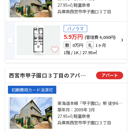
急神戸本線「西宮北口」駅 徒歩28
27.95㎡/軽量鉄骨
分
兵庫県西宮市甲子園口３丁目
パノラマ
5.9万円
(管理費 4,000円)
0万円
1ヶ月
敷
礼
1階 / 1K / 27.95㎡
西宮市甲子園口３丁目のアパート
アパート
初期費用カード決済可
東海道本線「甲子園口」駅 徒歩6分
阪神本線「甲子園」駅 徒歩23分 阪
築年月：2009年 3月
急神戸本線「西宮北口」駅 徒歩28
27.95㎡/軽量鉄骨
分
兵庫県西宮市甲子園口３丁目