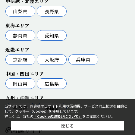
甲信越・北陸エリア
山梨県
長野県
東海エリア
静岡県
愛知県
近畿エリア
京都府
大阪府
兵庫県
中国・四国エリア
岡山県
広島県
九州・沖縄エリア
当サイトでは、お客様の当サイト利用状況把握、サービス向上検討を目的と
福岡県
沖縄県
して、クッキー（Cookie）を使用しています。
詳しくは、当社の
「Cookieの取扱いについて」
をご確認ください。
閉じる
関連サイト