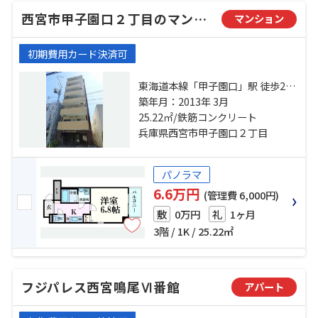
西宮市甲子園口２丁目のマンション
マンション
初期費用カード決済可
東海道本線「甲子園口」駅 徒歩2分
阪神本線「甲子園」駅 徒歩25分 阪
築年月：2013年 3月
急神戸本線「西宮北口」駅 徒歩30
25.22㎡/鉄筋コンクリート
分
兵庫県西宮市甲子園口２丁目
パノラマ
6.6万円
(管理費 6,000円)
0万円
1ヶ月
敷
礼
3階 / 1K / 25.22㎡
フジパレス西宮鳴尾Ⅵ番館
アパート