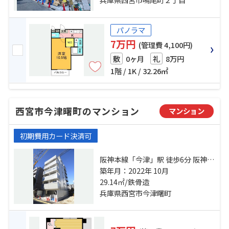
パノラマ
7万円
(管理費 4,100円)
0ヶ月
8万円
敷
礼
1階 / 1K / 32.26㎡
西宮市今津曙町のマンション
マンション
初期費用カード決済可
阪神本線「今津」駅 徒歩6分 阪神本
線「甲子園」駅 徒歩10分 阪急今津
築年月：2022年 10月
線「今津」駅 徒歩8分
29.14㎡/鉄骨造
兵庫県西宮市今津曙町