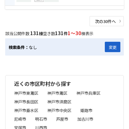
次の30件へ
131
131
1～30
該当公開件数
棟
空き数
件
棟表示
検索条件：
なし
変更
近くの市区町村から探す
神戸市東灘区
神戸市灘区
神戸市兵庫区
神戸市長田区
神戸市須磨区
神戸市垂水区
神戸市中央区
姫路市
尼崎市
明石市
芦屋市
加古川市
宝塚市
川西市