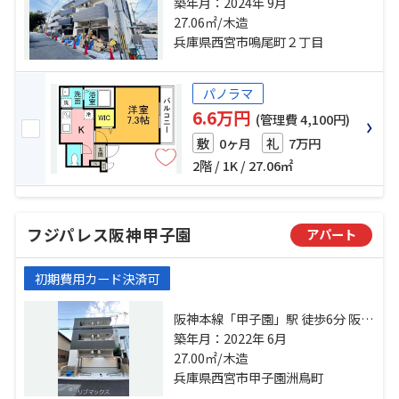
駅 徒歩7分 阪神本線「甲子園」
築年月：2024年 9月
駅 徒歩17分 阪神本線「武庫川」
27.06㎡/木造
駅 徒歩19分
兵庫県西宮市鳴尾町２丁目
パノラマ
6.6万円
(管理費 4,100円)
0ヶ月
7万円
敷
礼
2階 / 1K / 27.06㎡
フジパレス阪神甲子園
アパート
初期費用カード決済可
阪神本線「甲子園」駅 徒歩6分 阪急
今津線「今津」駅 徒歩15分 東海道
築年月：2022年 6月
本線「甲子園口」駅 徒歩33分
27.00㎡/木造
兵庫県西宮市甲子園洲鳥町