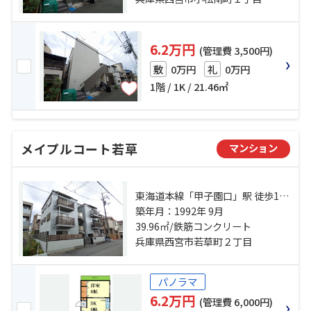
6.2万円
(管理費 3,500円)
0万円
0万円
敷
礼
1階 / 1K / 21.46㎡
メイプルコート若草
マンション
東海道本線「甲子園口」駅 徒歩17
分 阪神本線「甲子園」駅 徒歩15分
築年月：1992年 9月
阪神本線「鳴尾・武庫川女子大前」
39.96㎡/鉄筋コンクリート
駅 徒歩14分
兵庫県西宮市若草町２丁目
パノラマ
6.2万円
(管理費 6,000円)