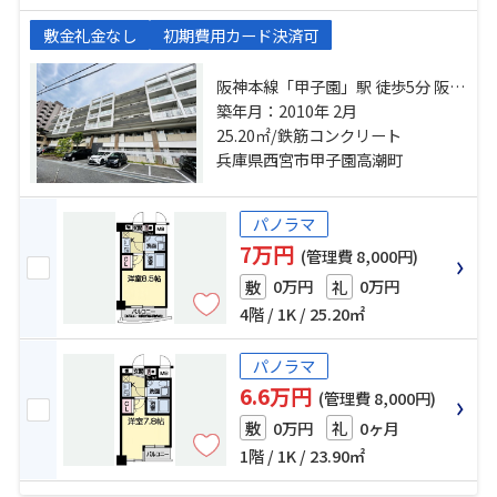
敷金礼金なし
初期費用カード決済可
阪神本線「甲子園」駅 徒歩5分 阪急
今津線「今津」駅 徒歩15分 東海道
築年月：2010年 2月
本線「西宮」駅 徒歩28分
25.20㎡/鉄筋コンクリート
兵庫県西宮市甲子園高潮町
パノラマ
7万円
(管理費 8,000円)
0万円
0万円
敷
礼
4階 / 1K / 25.20㎡
パノラマ
6.6万円
(管理費 8,000円)
0万円
0ヶ月
敷
礼
1階 / 1K / 23.90㎡