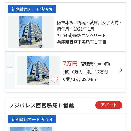
初期費用カード決済可
阪神本線「鳴尾・武庫川女子大前」
駅 徒歩4分 阪神本線「甲子園」
築年月：2021年 1月
駅 徒歩12分 阪神本線「武庫川」
25.04㎡/鉄筋コンクリート
駅 徒歩15分
兵庫県西宮市鳴尾町１丁目
7万円
(管理費 9,000円)
0万円
12万円
敷
礼
6階 / 1K / 25.04㎡
フジパレス西宮鳴尾Ⅱ番館
アパート
初期費用カード決済可