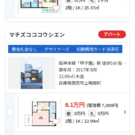
2階 / 1K / 25.37㎡
マチズコココウシエン
アパート
敷金礼金なし
デザイナーズ
初期費用カード決済可
阪神本線「甲子園」駅 徒歩5分 阪神
本線「鳴尾・武庫川女子大前」
築年月：2017年 8月
駅 徒歩5分 東海道本線「甲子園口」
22.09㎡/木造
駅 徒歩29分
兵庫県西宮市上鳴尾町
6.1万円
(管理費 7,000円)
0万円
0万円
敷
礼
2階 / 1K / 22.09㎡