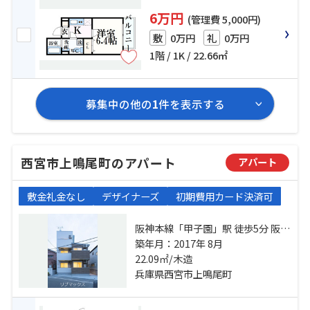
6万円
(管理費 5,000円)
0万円
0万円
敷
礼
1階 / 1K / 22.66㎡
募集中の他の
1
件を表示する
西宮市上鳴尾町のアパート
アパート
敷金礼金なし
デザイナーズ
初期費用カード決済可
阪神本線「甲子園」駅 徒歩5分 阪神
本線「鳴尾・武庫川女子大前」
築年月：2017年 8月
駅 徒歩5分 東海道本線「甲子園口」
22.09㎡/木造
駅 徒歩29分
兵庫県西宮市上鳴尾町