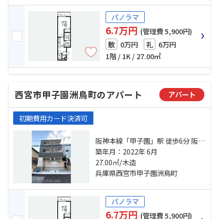
パノラマ
6.7万円
(管理費 5,900円)
0万円
6万円
敷
礼
1階 / 1K / 27.00㎡
西宮市甲子園洲鳥町のアパート
アパート
初期費用カード決済可
阪神本線「甲子園」駅 徒歩6分 阪急
今津線「今津」駅 徒歩15分 東海道
築年月：2022年 6月
本線「甲子園口」駅 徒歩33分
27.00㎡/木造
兵庫県西宮市甲子園洲鳥町
パノラマ
6.7万円
(管理費 5,900円)