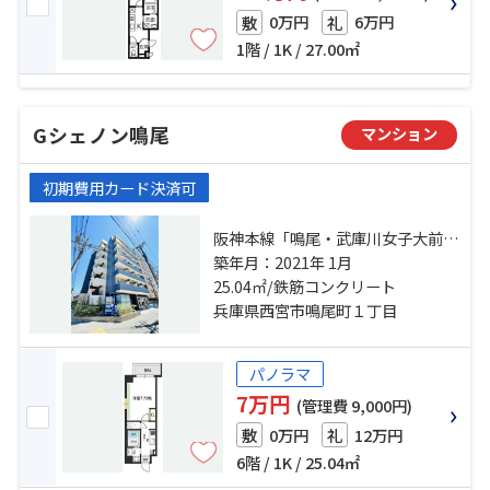
0万円
6万円
敷
礼
1階 / 1K / 27.00㎡
Gシェノン鳴尾
マンション
初期費用カード決済可
阪神本線「鳴尾・武庫川女子大前」
駅 徒歩4分 阪神本線「甲子園」
築年月：2021年 1月
駅 徒歩12分 阪神本線「武庫川」
25.04㎡/鉄筋コンクリート
駅 徒歩15分
兵庫県西宮市鳴尾町１丁目
パノラマ
7万円
(管理費 9,000円)
0万円
12万円
敷
礼
6階 / 1K / 25.04㎡