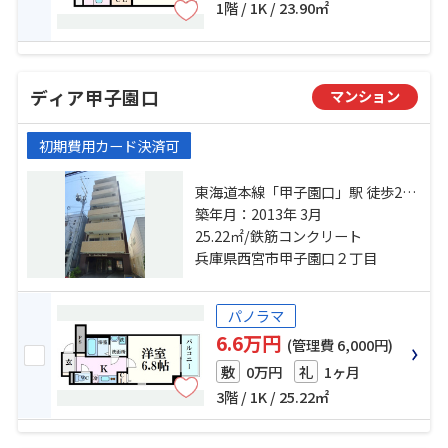
1階 / 1K / 23.90㎡
ディア甲子園口
マンション
初期費用カード決済可
東海道本線「甲子園口」駅 徒歩2分
阪神本線「甲子園」駅 徒歩25分 阪
築年月：2013年 3月
急神戸本線「西宮北口」駅 徒歩30
25.22㎡/鉄筋コンクリート
分
兵庫県西宮市甲子園口２丁目
パノラマ
6.6万円
(管理費 6,000円)
0万円
1ヶ月
敷
礼
3階 / 1K / 25.22㎡