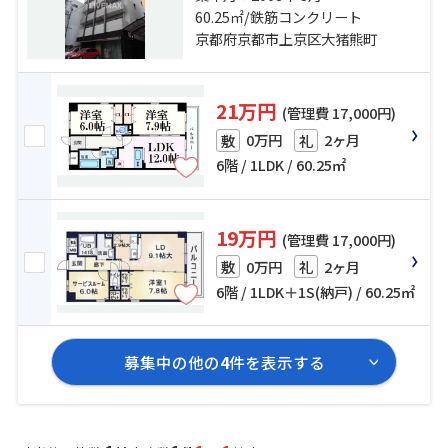
分 京阪鴨東線「神宮丸太町」駅 徒
60.25㎡/鉄筋コンクリート
歩20分
京都府京都市上京区大猪熊町
21万円
(管理費 17,000円)
0万円
2ヶ月
敷
礼
6階 / 1LDK / 60.25㎡
19万円
(管理費 17,000円)
0万円
2ヶ月
敷
礼
6階 / 1LDK＋1S(納戸) / 60.25㎡
募集中の他の
4
件を表示する