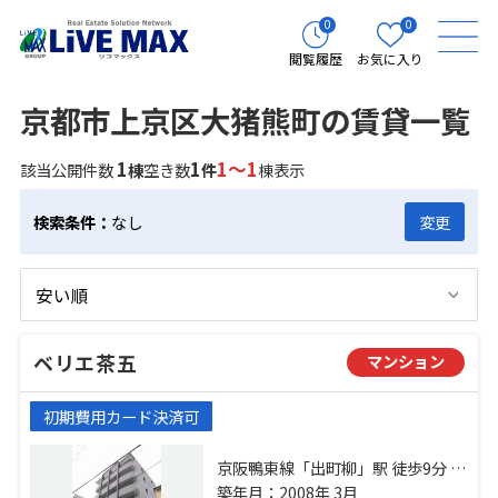
0
0
閲覧履歴
お気に入り
京都市上京区大猪熊町の賃貸一覧
1
1
1～1
該当公開件数
棟
空き数
件
棟表示
検索条件：
なし
変更
ベリエ茶五
マンション
初期費用カード決済可
京阪鴨東線「出町柳」駅 徒歩9分 京
都市営烏丸線「今出川」駅 徒歩13
築年月：2008年 3月