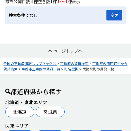
1
1
1～1
該当公開件数
棟
空き数
件
棟表示
検索条件：
なし
変更
ページトップへ
全国の不動産情報はリブマックス
>
京都府の賃貸検索
>
京都府の市区町村から
賃貸検索
>
京都市上京区の賃貸一覧
>
町名選択
>
大猪熊町の賃貸一覧
都道府県から探す
北海道・東北エリア
北海道
宮城県
関東エリア