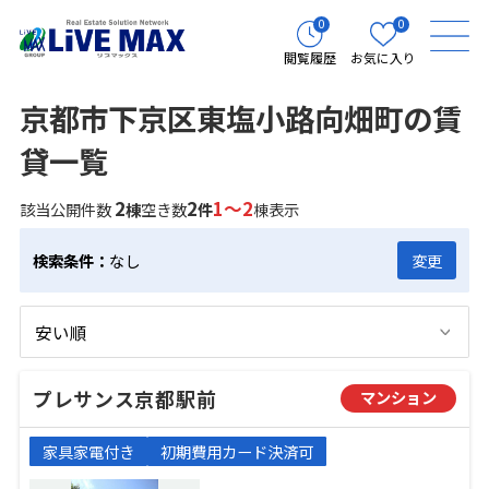
0
0
閲覧履歴
お気に入り
京都市下京区東塩小路向畑町の賃
貸一覧
2
2
1～2
該当公開件数
棟
空き数
件
棟表示
検索条件：
なし
変更
プレサンス京都駅前
マンション
家具家電付き
初期費用カード決済可