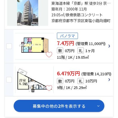
東海道本線「京都」駅 徒歩3分 京都
市営烏丸線「京都」駅 徒歩3分 京阪
築年月：2000年 11月
本線「七条」駅 徒歩10分
19.05㎡/鉄骨鉄筋コンクリート
京都府京都市下京区東塩小路向畑町
パノラマ
7.4万円
(管理費 11,000円)
0万円
1ヶ月
敷
礼
11階 / 1K / 19.05㎡
6.479万円
(管理費 14,210円)
0万円
10万円
敷
礼
9階 / 1K / 25.29㎡
募集中の他の
2
件を表示する