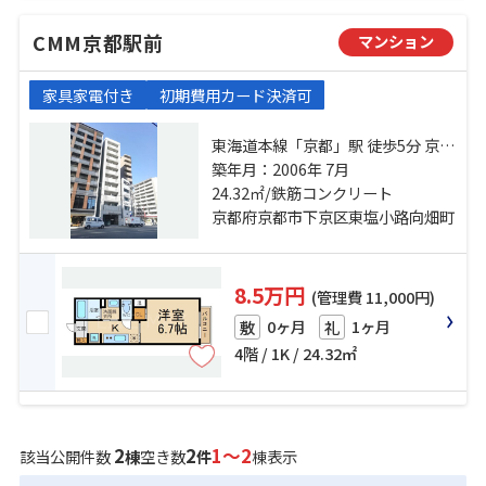
CMM京都駅前
マンション
家具家電付き
初期費用カード決済可
東海道本線「京都」駅 徒歩5分 京阪
本線「七条」駅 徒歩10分 京都市営
築年月：2006年 7月
烏丸線「五条」駅 徒歩15分
24.32㎡/鉄筋コンクリート
京都府京都市下京区東塩小路向畑町
8.5万円
(管理費 11,000円)
0ヶ月
1ヶ月
敷
礼
4階 / 1K / 24.32㎡
2
2
1～2
該当公開件数
棟
空き数
件
棟表示