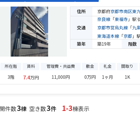
住所
京都府
京都市南区
東
奈良線
「
東福寺
」駅 
交通
京都市営烏丸線
「
九
東海道本線
「
京都
」駅
築年
築19年
階数
所在階
賃料
管理費・共益費
敷金
礼金
間取り
7.4
3階
11,000円
0万円
1ヶ月
1K
万円
3
3
1-3
開件数
棟
空き数
件
棟表示