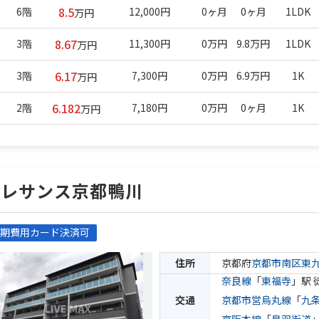
8.5
6階
12,000円
0ヶ月
0ヶ月
1LDK
万円
8.67
3階
11,300円
0万円
9.8万円
1LDK
万円
6.17
3階
7,300円
0万円
6.9万円
1K
万円
6.182
2階
7,180円
0万円
0ヶ月
1K
万円
プレサンス京都鴨川
期費用カード決済可
住所
京都府
京都市南区
東
奈良線
「
東福寺
」駅 
交通
京都市営烏丸線
「
九