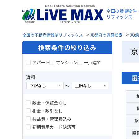
全国の賃貸物件
リブマックス
>
>
全国の不動産情報はリブマックス
京都府の賃貸検索
京都
検索条件の絞り込み
京
アパート
マンション
一戸建て
賃料
選
～
敷金・保証金なし
礼金・敷引なし
共益費・管理費込み
駅
初期費用カード決済可
設