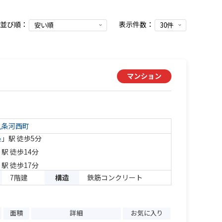
並び順：
表示件数：
マンション
九条河西町
条
」駅 徒歩5分
」駅 徒歩14分
」駅 徒歩17分
7階建
構造
鉄筋コンクリート
面積
詳細
お気に入り