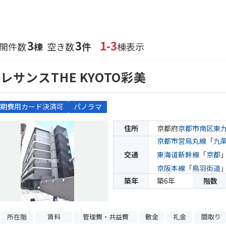
3
3
1-3
開件数
棟
空き数
件
棟表示
レサンスTHE KYOTO彩美
期費用カード決済可
パノラマ
住所
京都府
京都市南区
東
京都市営烏丸線
「
九
交通
東海道新幹線
「
京都
京阪本線
「
鳥羽街道
築年
築6年
階数
所在階
賃料
管理費・共益費
敷金
礼金
間取り