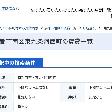
・不動産なら
借りたい
買いたい
貸したい
売りたい
店舗一覧
>
>
>
府の市区町村から賃貸検索
京都市南区の賃貸一覧
町名選択
東九
都市南区東九条河西町の賃貸一覧
択中の検索条件
地域
京都市南区東九条河西町
賃料
下限なし～上限なし
面積
下限なし～上
徒歩
指定しない
間取り
指定なし
備条件
指定なし