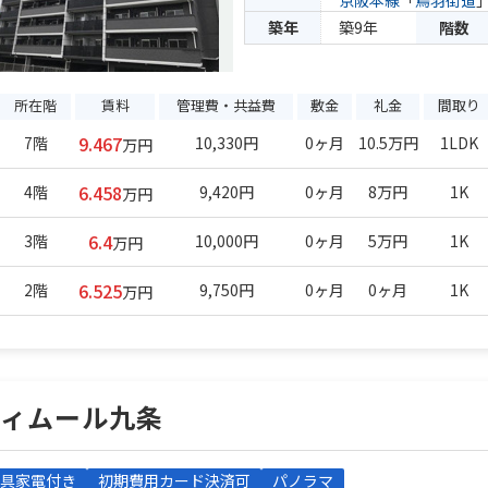
京阪本線
「
鳥羽街道
築年
築9年
階数
所在階
賃料
管理費・共益費
敷金
礼金
間取り
9.467
7階
10,330円
0ヶ月
10.5万円
1LDK
万円
6.458
4階
9,420円
0ヶ月
8万円
1K
万円
6.4
3階
10,000円
0ヶ月
5万円
1K
万円
6.525
2階
9,750円
0ヶ月
0ヶ月
1K
万円
ティムール九条
具家電付き
初期費用カード決済可
パノラマ