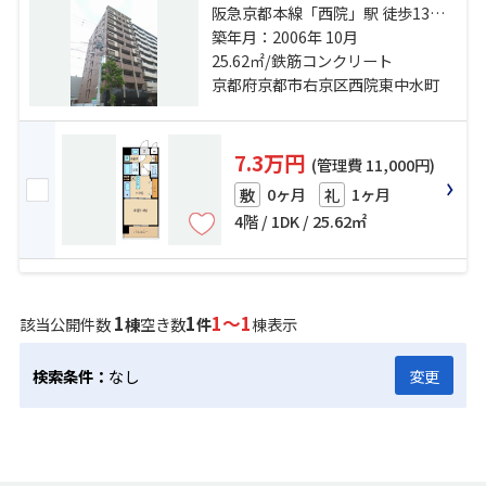
阪急京都本線「西院」駅 徒歩13分
京福電気鉄道嵐山本線「西院」
築年月：2006年 10月
駅 徒歩13分 山陰本線「丹波口」
25.62㎡/鉄筋コンクリート
駅 徒歩15分
京都府京都市右京区西院東中水町
7.3万円
(管理費 11,000円)
0ヶ月
1ヶ月
敷
礼
4階 / 1DK / 25.62㎡
1
1
1～1
該当公開件数
棟
空き数
件
棟表示
検索条件：
なし
変更