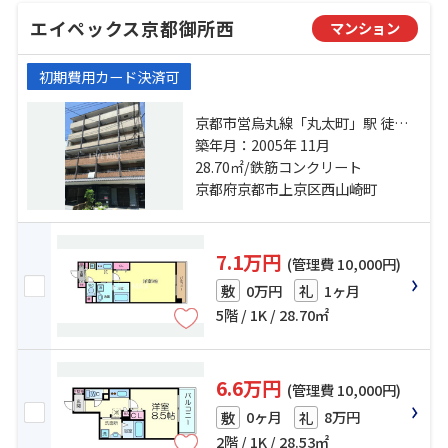
エイペックス京都御所西
マンション
初期費用カード決済可
京都市営烏丸線「丸太町」駅 徒歩8
分 京都地下鉄東西線「二条城前」
築年月：2005年 11月
駅 徒歩10分 京都市営烏丸線「烏丸
28.70㎡/鉄筋コンクリート
御池」駅 徒歩18分
京都府京都市上京区西山崎町
7.1万円
(管理費 10,000円)
0万円
1ヶ月
敷
礼
5階 / 1K / 28.70㎡
6.6万円
(管理費 10,000円)
0ヶ月
8万円
敷
礼
2階 / 1K / 28.53㎡