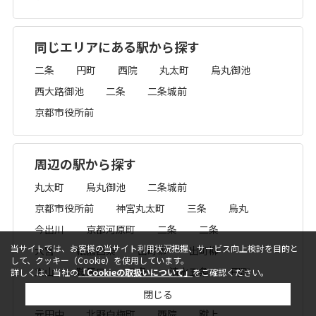
同じエリアにある駅から探す
二条
円町
西院
丸太町
烏丸御池
西大路御池
二条
二条城前
京都市役所前
周辺の駅から探す
丸太町
烏丸御池
二条城前
京都市役所前
神宮丸太町
三条
烏丸
今出川
京都河原町
二条
二条
当サイトでは、お客様の当サイト利用状況把握、サービス向上検討を目的と
大宮
祇園四条
出町柳
出町柳
して、クッキー（Cookie）を使用しています。
東山
鞍馬口
五条
清水五条
円町
詳しくは、当社の
「Cookieの取扱いについて」
をご確認ください。
西大路三条
西大路御池
西院
丹波口
閉じる
元田中
北野白梅町
西院
蹴上