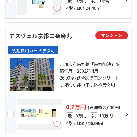
0万円
1ヶ月
敷
礼
4階 / 1K / 24.40㎡
アスヴェル京都二条烏丸
マンション
初期費用カード決済可
京都市営烏丸線「烏丸御池」駅 徒
歩1分 京都地下鉄東西線「烏丸御
築年月：2002年 4月
池」駅 徒歩1分 京都市営烏丸線「丸
26.99㎡/鉄骨鉄筋コンクリート
太町」駅 徒歩5分
京都府京都市中京区秋野々町
6.2万円
(管理費 8,000円)
0万円
10万円
敷
礼
4階 / 1DK / 26.99㎡