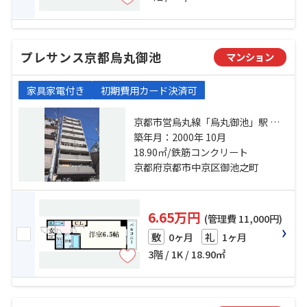
プレサンス京都烏丸御池
マンション
家具家電付き
初期費用カード決済可
京都市営烏丸線「烏丸御池」駅 徒
歩2分 京都市営烏丸線「丸太町」
築年月：2000年 10月
駅 徒歩7分 京都地下鉄東西線「二条
18.90㎡/鉄筋コンクリート
城前」駅 徒歩9分
京都府京都市中京区御池之町
6.65万円
(管理費 11,000円)
0ヶ月
1ヶ月
敷
礼
3階 / 1K / 18.90㎡