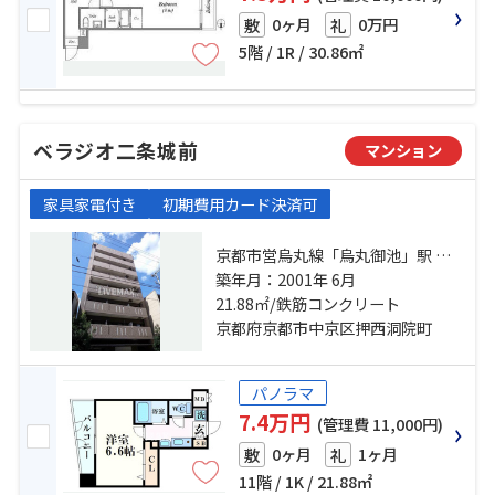
0ヶ月
0万円
敷
礼
5階 / 1R / 30.86㎡
ベラジオ二条城前
マンション
家具家電付き
初期費用カード決済可
京都市営烏丸線「烏丸御池」駅 徒
歩5分 京都地下鉄東西線「二条城
築年月：2001年 6月
前」駅 徒歩2分 京都市営烏丸線「丸
21.88㎡/鉄筋コンクリート
太町」駅 徒歩10分
京都府京都市中京区押西洞院町
パノラマ
7.4万円
(管理費 11,000円)
0ヶ月
1ヶ月
敷
礼
11階 / 1K / 21.88㎡