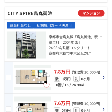
CITY SPIRE烏丸御池
マンション
敷金礼金なし
初期費用カード決済可
京都市営烏丸線「烏丸御池」駅 徒
歩3分 京都地下鉄東西線「烏丸御
築年月：2004年 3月
池」駅 徒歩3分 京都市営烏丸線「丸
24.98㎡/鉄筋コンクリート
太町」駅 徒歩5分
京都府京都市中京区瓦之町
7.8万円
(管理費 10,000円)
0万円
0ヶ月
敷
礼
10階 / 1K / 24.98㎡
7.6万円
(管理費 10,000円)
0万円
0ヶ月
敷
礼