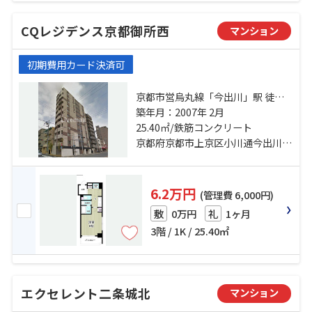
CQレジデンス京都御所西
マンション
初期費用カード決済可
京都市営烏丸線「今出川」駅 徒歩6
分 京都市営烏丸線「鞍馬口」駅 徒
築年月：2007年 2月
歩16分 京都市営烏丸線「丸太町」
25.40㎡/鉄筋コンクリート
駅 徒歩24分
京都府京都市上京区小川通今出川上る中小川町
6.2万円
(管理費 6,000円)
0万円
1ヶ月
敷
礼
3階 / 1K / 25.40㎡
エクセレント二条城北
マンション