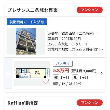
プレサンス二条城北聚楽
マンション
初期費用カード決済可
京都地下鉄東西線「二条城前」
駅 徒歩11分 京都市営烏丸線「丸太
築年月：2007年 10月
町」駅 徒歩12分 山陰本線「二条」
25.80㎡/鉄筋コンクリート
駅 徒歩17分
京都府京都市上京区丸太町通黒門東入藁屋町
パノラマ
5.8万円
(管理費 9,000円)
1ヶ月
1ヶ月
敷
礼
5階 / 1K / 25.80㎡
Raffine御所西
マンション