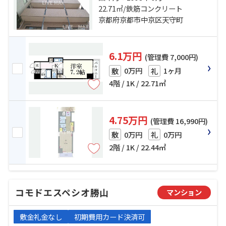
町」駅 徒歩7分 京都地下鉄東西線
22.71㎡/鉄筋コンクリート
「京都市役所前」駅 徒歩13分
京都府京都市中京区天守町
6.1万円
(管理費 7,000円)
0万円
1ヶ月
敷
礼
4階 / 1K / 22.71㎡
4.75万円
(管理費 16,990円)
0万円
0万円
敷
礼
2階 / 1K / 22.44㎡
コモドエスペシオ勝山
マンション
敷金礼金なし
初期費用カード決済可