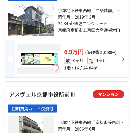
京都地下鉄東西線「二条城前」
駅 徒歩13分 京都市営烏丸線「丸太
築年月：2019年 3月
町」駅 徒歩15分 山陰本線「二条」
24.84㎡/鉄筋コンクリート
駅 徒歩20分
京都府京都市上京区大宮通椹木町下る一町目
6.9万円
(管理費 8,000円)
0ヶ月
1ヶ月
敷
礼
1階 / 1K / 24.84㎡
アスヴェル京都市役所前Ⅲ
マンション
初期費用カード決済可
京都地下鉄東西線「京都市役所前」
駅 徒歩5分 京都市営烏丸線「丸太
築年月：2006年 6月