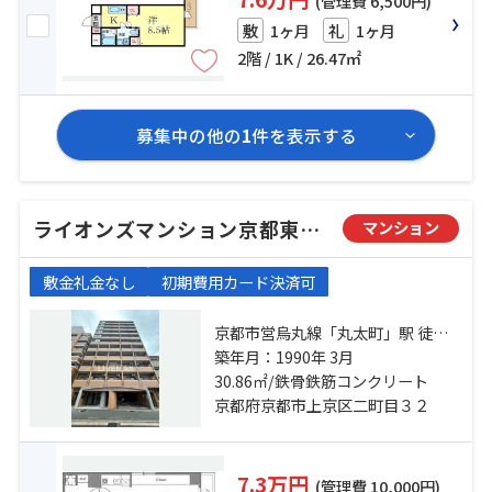
(管理費 6,500円)
1ヶ月
1ヶ月
敷
礼
2階 / 1K / 26.47㎡
募集中の他の
1
件を表示する
ライオンズマンション京都東堀川
マンション
敷金礼金なし
初期費用カード決済可
京都市営烏丸線「丸太町」駅 徒歩
15分 京都市営烏丸線「今出川」
築年月：1990年 3月
駅 徒歩19分 京都地下鉄東西線「二
30.86㎡/鉄骨鉄筋コンクリート
条城前」駅 徒歩18分
京都府京都市上京区二町目３２
7.3万円
(管理費 10,000円)