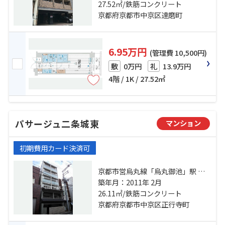
町」駅 徒歩11分 京阪本線「三条」
27.52㎡/鉄筋コンクリート
駅 徒歩12分
京都府京都市中京区達磨町
6.95万円
(管理費 10,500円)
0万円
13.9万円
敷
礼
4階 / 1K / 27.52㎡
パサージュ二条城東
マンション
初期費用カード決済可
京都市営烏丸線「烏丸御池」駅 徒
歩8分 京都地下鉄東西線「二条城
築年月：2011年 2月
前」駅 徒歩9分 京都市営烏丸線「丸
26.11㎡/鉄筋コンクリート
太町」駅 徒歩10分
京都府京都市中京区正行寺町