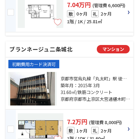
7.04万円
(管理費 6,600円)
0ヶ月
2ヶ月
敷
礼
1階 / 1K / 25.81㎡
ブランネージュ二条城北
マンション
初期費用カード決済可
京都市営烏丸線「丸太町」駅 徒歩
12分 京都地下鉄東西線「二条城
築年月：2015年 3月
前」駅 徒歩14分 山陰本線「二条」
31.60㎡/鉄筋コンクリート
駅 徒歩20分
京都府京都市上京区大宮通椹木町下る一町目
7.2万円
(管理費 8,000円)
1ヶ月
2ヶ月
敷
礼
1階 / 1DK / 31.60㎡