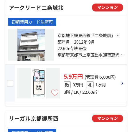
アークリード二条城北
マンション
初期費用カード決済可
京都地下鉄東西線「二条城前」
駅 徒歩20分 山陰本線「二条」駅 徒
築年月：2012年 9月
歩20分 京都市営烏丸線「丸太町」
22.60㎡/鉄骨造
駅 徒歩21分
京都府京都市上京区出水通智恵光院西入田村備前町
5.9万円
(管理費 6,000円)
0万円
1ヶ月
敷
礼
3階 / 1K / 22.60㎡
リーガル京都御所西
マンション