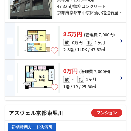
駅 徒歩10分 京都市営烏丸線「烏丸
47.82㎡/鉄筋コンクリート
御池」駅 徒歩15分
京都府京都市中京区油小路通竹屋町下る橋本町
8.5万円
(管理費 7,000円)
0万円
1ヶ月
敷
礼
2-3階 / 1LDK / 47.82㎡
6万円
(管理費 7,000円)
-
1ヶ月
敷
礼
1階 / 1R / 25.80㎡
アスヴェル京都東堀川
マンション
初期費用カード決済可