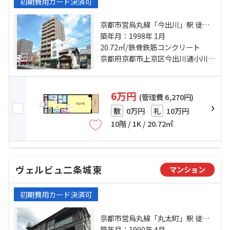
初期費用カード決済可
京都市営烏丸線「今出川」駅 徒歩5
分 京都市営烏丸線「鞍馬口」駅 徒
築年月：1998年 1月
歩15分 京都市営烏丸線「丸太町」
20.72㎡/鉄骨鉄筋コンクリート
駅 徒歩21分
京都府京都市上京区今出川通小川東入北兼康町
6万円
(管理費 6,270円)
0万円
10万円
敷
礼
10階 / 1K / 20.72㎡
ヴェルビュ二条城東
マンション
初期費用カード決済可
京都市営烏丸線「丸太町」駅 徒歩9
分 京都地下鉄東西線「二条城前」
築年月：1990年 4月