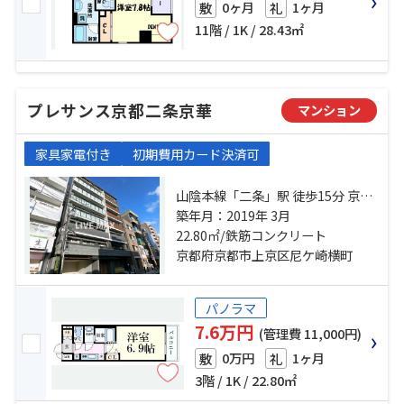
0ヶ月
1ヶ月
敷
礼
11階 / 1K / 28.43㎡
プレサンス京都二条京華
マンション
家具家電付き
初期費用カード決済可
山陰本線「二条」駅 徒歩15分 京都
地下鉄東西線「二条」駅 徒歩13分
築年月：2019年 3月
京都市営烏丸線「丸太町」駅 徒歩
22.80㎡/鉄筋コンクリート
24分
京都府京都市上京区尼ケ崎横町
パノラマ
7.6万円
(管理費 11,000円)
0万円
1ヶ月
敷
礼
3階 / 1K / 22.80㎡