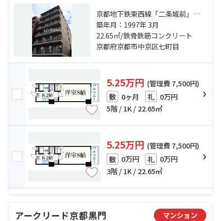
京都地下鉄東西線「二条城前」
駅 徒歩8分 京都市営烏丸線「丸太
築年月：1997年 3月
町」駅 徒歩12分 京都市営烏丸線
22.65㎡/鉄骨鉄筋コンクリート
「烏丸御池」駅 徒歩17分
京都府京都市中京区七町目
5.25万円
(管理費 7,500円)
0ヶ月
0万円
敷
礼
5階 / 1K / 22.65㎡
5.25万円
(管理費 7,500円)
0万円
0万円
敷
礼
3階 / 1K / 22.65㎡
アークリード京都黒門
マンション