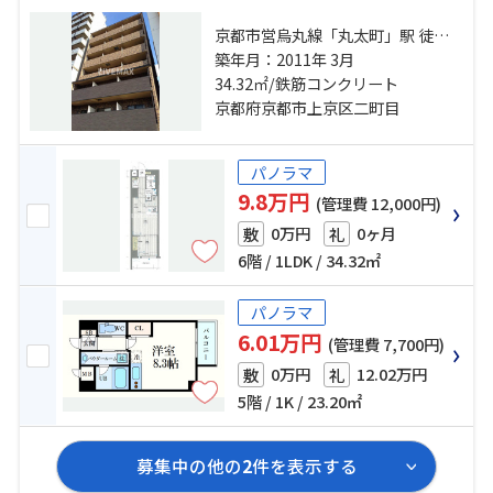
京都市営烏丸線「丸太町」駅 徒歩
15分 京都市営烏丸線「今出川」
築年月：2011年 3月
駅 徒歩15分 京都地下鉄東西線「二
34.32㎡/鉄筋コンクリート
条城前」駅 徒歩18分
京都府京都市上京区二町目
パノラマ
9.8万円
(管理費 12,000円)
0万円
0ヶ月
敷
礼
6階 / 1LDK / 34.32㎡
パノラマ
6.01万円
(管理費 7,700円)
0万円
12.02万円
敷
礼
5階 / 1K / 23.20㎡
募集中の他の
2
件を表示する