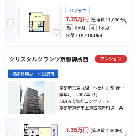
パノラマ
7.35万円
(管理費 11,000円)
0ヶ月
1ヶ月
敷
礼
10階 / 1K / 18.19㎡
クリスタルグランツ京都御所西
マンション
初期費用カード決済可
京都市営烏丸線「今出川」駅 徒歩
13分 京都市営烏丸線「鞍馬口」
築年月：2007年 7月
駅 徒歩23分 京都市営烏丸線「丸太
28.43㎡/鉄筋コンクリート
町」駅 徒歩23分
京都府京都市上京区葭屋町通一条上る晴明町
7.35万円
(管理費 7,500円)