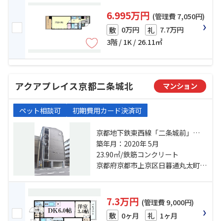
6.995万円
(管理費 7,050円)
0万円
7.7万円
敷
礼
3階 / 1K / 26.11㎡
アクアプレイス京都二条城北
マンション
ペット相談可
初期費用カード決済可
京都地下鉄東西線「二条城前」
駅 徒歩13分 山陰本線「二条」駅 徒
築年月：2020年 5月
歩13分 京都市営烏丸線「丸太町」
23.90㎡/鉄筋コンクリート
駅 徒歩15分
京都府京都市上京区日暮通丸太町上る西入西院町
7.3万円
(管理費 9,000円)
0ヶ月
1ヶ月
敷
礼