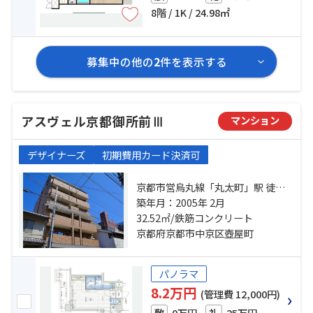
8階 / 1K / 24.98㎡
募集中の他の
2
件を表示する
アスヴェル京都御所前Ⅲ
マンション
デザイナーズ
初期費用カード決済可
京都市営烏丸線「丸太町」駅 徒歩4
分 京都市営烏丸線「烏丸御池」
築年月：2005年 2月
駅 徒歩7分 京都地下鉄東西線「京都
32.52㎡/鉄筋コンクリート
市役所前」駅 徒歩14分
京都府京都市中京区壺屋町
パノラマ
8.2万円
(管理費 12,000円)
0万円
25万円
敷
礼