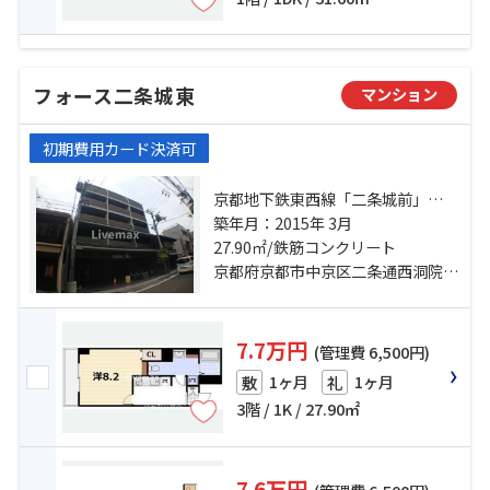
フォース二条城東
マンション
初期費用カード決済可
京都地下鉄東西線「二条城前」
駅 徒歩9分 京都市営烏丸線「丸太
築年月：2015年 3月
町」駅 徒歩10分 京都市営烏丸線
27.90㎡/鉄筋コンクリート
「烏丸御池」駅 徒歩8分
京都府京都市中京区二条通西洞院東入正行寺町
7.7万円
(管理費 6,500円)
1ヶ月
1ヶ月
敷
礼
3階 / 1K / 27.90㎡
7.6万円