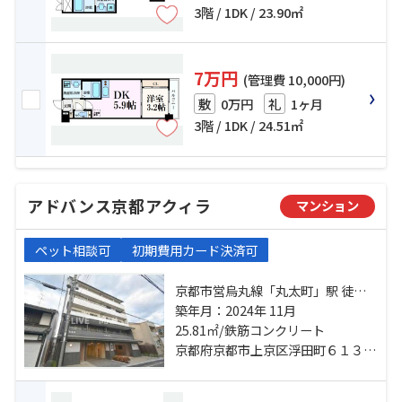
3階 / 1DK / 23.90㎡
7万円
(管理費 10,000円)
0万円
1ヶ月
敷
礼
3階 / 1DK / 24.51㎡
アドバンス京都アクィラ
マンション
ペット相談可
初期費用カード決済可
京都市営烏丸線「丸太町」駅 徒歩
15分 山陰本線「二条」駅 徒歩21分
築年月：2024年 11月
京都地下鉄東西線「二条」駅 徒歩
25.81㎡/鉄筋コンクリート
21分
京都府京都市上京区浮田町６１３-１