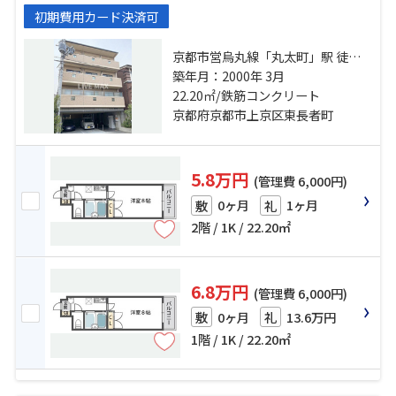
初期費用カード決済可
京都市営烏丸線「丸太町」駅 徒歩9
分 京都市営烏丸線「今出川」駅 徒
築年月：2000年 3月
歩10分 京都地下鉄東西線「二条城
22.20㎡/鉄筋コンクリート
前」駅 徒歩21分
京都府京都市上京区東長者町
5.8万円
(管理費 6,000円)
0ヶ月
1ヶ月
敷
礼
2階 / 1K / 22.20㎡
6.8万円
(管理費 6,000円)
0ヶ月
13.6万円
敷
礼
1階 / 1K / 22.20㎡