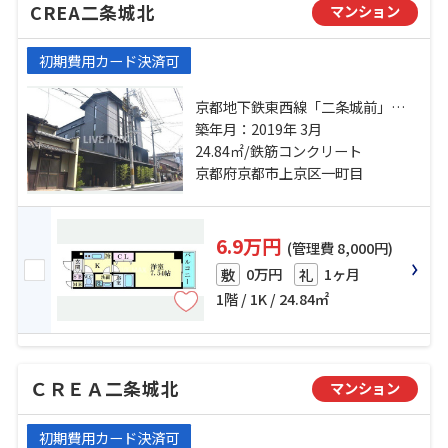
CREA二条城北
マンション
初期費用カード決済可
京都地下鉄東西線「二条城前」
駅 徒歩13分 京都市営烏丸線「丸太
築年月：2019年 3月
町」駅 徒歩15分 山陰本線「二条」
24.84㎡/鉄筋コンクリート
駅 徒歩20分
京都府京都市上京区一町目
6.9万円
(管理費 8,000円)
0万円
1ヶ月
敷
礼
1階 / 1K / 24.84㎡
ＣＲＥＡ二条城北
マンション
初期費用カード決済可