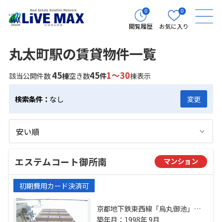
0
0
閲覧履歴
お気に入り
丸太町駅の賃貸物件一覧
45
45
1～30
該当公開件数
棟
空き数
件
棟表示
検索条件：
なし
変更
エステムコート御所南
マンション
初期費用カード決済可
京都地下鉄東西線「烏丸御池」
駅 徒歩7分 京都市営烏丸線「丸太
築年月：1998年 9月