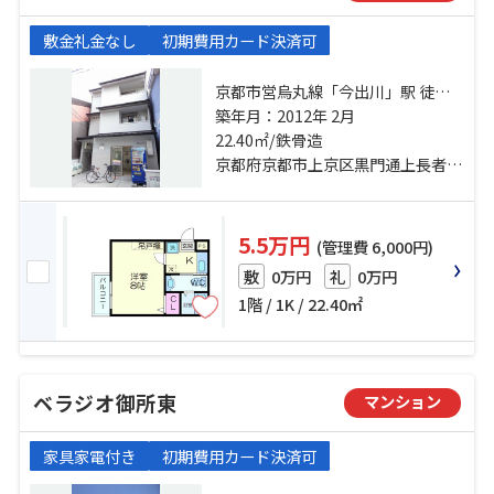
敷金礼金なし
初期費用カード決済可
京都市営烏丸線「今出川」駅 徒歩
20分 京都市営烏丸線「丸太町」
築年月：2012年 2月
駅 徒歩21分 山陰本線「二条」駅 徒
22.40㎡/鉄骨造
歩28分
京都府京都市上京区黒門通上長者町上る榎町
5.5万円
(管理費 6,000円)
0万円
0万円
敷
礼
1階 / 1K / 22.40㎡
ベラジオ御所東
マンション
家具家電付き
初期費用カード決済可