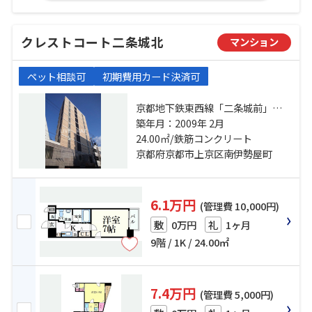
クレストコート二条城北
マンション
ペット相談可
初期費用カード決済可
京都地下鉄東西線「二条城前」
駅 徒歩13分 山陰本線「二条」駅 徒
築年月：2009年 2月
歩14分 京都市営烏丸線「丸太町」
24.00㎡/鉄筋コンクリート
駅 徒歩14分
京都府京都市上京区南伊勢屋町
6.1万円
(管理費 10,000円)
0万円
1ヶ月
敷
礼
9階 / 1K / 24.00㎡
7.4万円
(管理費 5,000円)