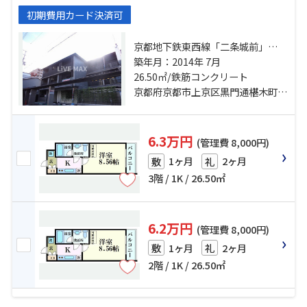
初期費用カード決済可
京都地下鉄東西線「二条城前」
駅 徒歩9分 京都市営烏丸線「丸太
築年月：2014年 7月
町」駅 徒歩11分 山陰本線「二条」
26.50㎡/鉄筋コンクリート
駅 徒歩18分
京都府京都市上京区黒門通椹木町下る小伝馬町
6.3万円
(管理費 8,000円)
1ヶ月
2ヶ月
敷
礼
3階 / 1K / 26.50㎡
6.2万円
(管理費 8,000円)
1ヶ月
2ヶ月
敷
礼
2階 / 1K / 26.50㎡