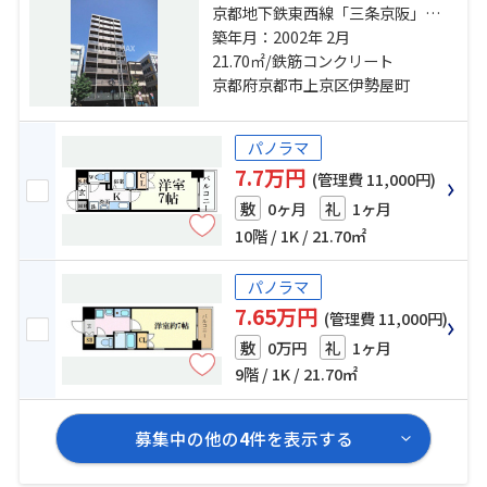
京都地下鉄東西線「三条京阪」
駅 徒歩15分 京阪鴨東線「神宮丸太
築年月：2002年 2月
町」駅 徒歩5分 京都市営烏丸線「丸
21.70㎡/鉄筋コンクリート
太町」駅 徒歩14分
京都府京都市上京区伊勢屋町
パノラマ
7.7万円
(管理費 11,000円)
0ヶ月
1ヶ月
敷
礼
10階 / 1K / 21.70㎡
パノラマ
7.65万円
(管理費 11,000円)
0万円
1ヶ月
敷
礼
9階 / 1K / 21.70㎡
募集中の他の
4
件を表示する