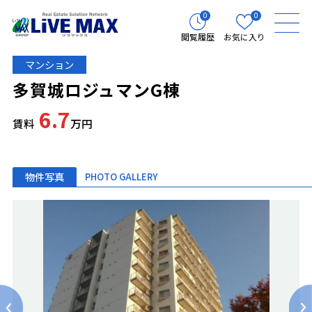
0
0
閲覧履歴
お気に入り
マンション
多賀城ロジュマンG棟
6.7
賃料
万円
物件写真
PHOTO GALLERY