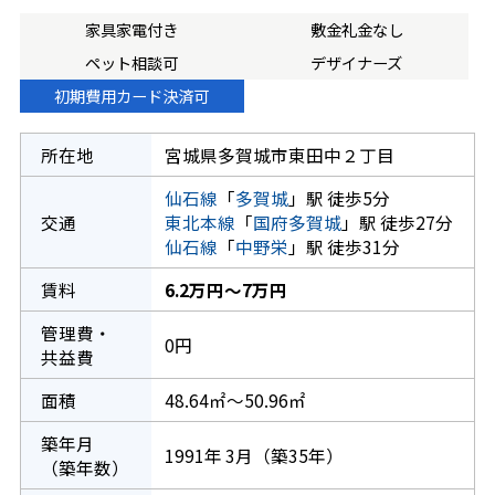
家具家電付き
敷金礼金なし
ペット相談可
デザイナーズ
初期費用カード決済可
所在地
宮城県多賀城市東田中２丁目
仙石線
「
多賀城
」駅 徒歩5分
交通
東北本線
「
国府多賀城
」駅 徒歩27分
仙石線
「
中野栄
」駅 徒歩31分
賃料
6.2万円～7万円
管理費・
0円
共益費
面積
48.64㎡～50.96㎡
築年月
1991年 3月（築35年）
（築年数）