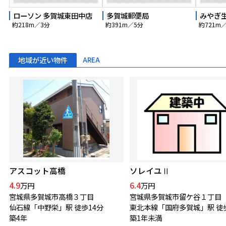
ローソン 多賀城東田中店
多賀城郵便局
みやぎ生
約218m／3分
約391m／5分
約721m
地域が近い物件
AREA
アスコット高橋
ソレイユⅡ
4.9
6.4
万円
万円
宮城県多賀城市高橋３丁目
宮城県多賀城市留ケ谷１丁目
仙石線「中野栄」駅 徒歩14分
築4年
築1年未満