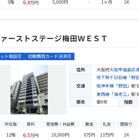
6.4
3階
5,000円
-
1ヶ月
1K
万円
ファーストステージ梅田ＷＥＳＴ
ット相談可
初期費用カード決済可
住所
大阪府
大阪市福島区
地下鉄千日前線
「
野
交通
阪神本線
「
野田
」駅 
東西線
「
海老江
」駅 
築年
築9年
階数
所在階
賃料
管理費・共益費
敷金
礼金
間取り
6.5
12階
10,000円
0万円
13万円
1K
万円