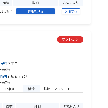
面積
詳細
お気に入り
21.59㎡
詳細を見る
追加する
マンション
海老江
７丁目
徒歩4分
田阪神
」駅 徒歩7分
徒歩7分
12階建
構造
鉄筋コンクリート
面積
詳細
お気に入り