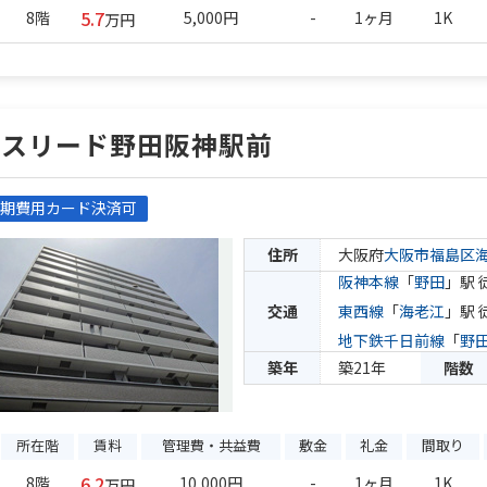
5.7
8階
5,000円
-
1ヶ月
1K
万円
エスリード野田阪神駅前
期費用カード決済可
住所
大阪府
大阪市福島区
阪神本線
「
野田
」駅 
交通
東西線
「
海老江
」駅 
地下鉄千日前線
「
野
築年
築21年
階数
所在階
賃料
管理費・共益費
敷金
礼金
間取り
6.2
8階
10,000円
-
1ヶ月
1K
万円