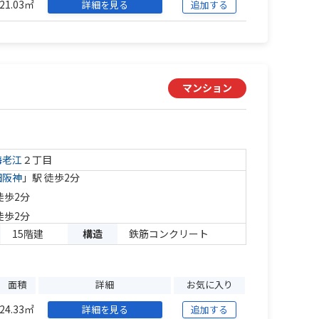
21.03㎡
詳細を見る
追加する
マンション
海老江
２丁目
田阪神
」駅 徒歩2分
徒歩2分
徒歩2分
15階建
構造
鉄筋コンクリート
面積
詳細
お気に入り
24.33㎡
詳細を見る
追加する