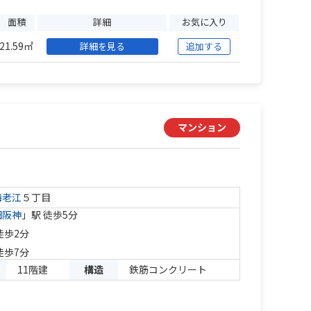
面積
詳細
お気に入り
21.59㎡
詳細を見る
追加する
マンション
海老江
５丁目
田阪神
」駅 徒歩5分
徒歩2分
徒歩7分
11階建
構造
鉄筋コンクリート