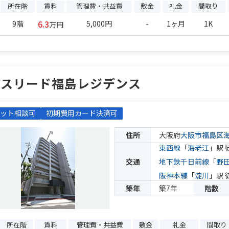
所在階
賃料
管理費・共益費
敷金
礼金
間取り
6.3
9階
5,000円
-
1ヶ月
1K
万円
エスリード福島レジデンス
ット相談可
初期費用カード決済可
住所
大阪府
大阪市福島区
東西線
「
海老江
」駅 
交通
地下鉄千日前線
「
野
阪神本線
「
淀川
」駅 
築年
築7年
階数
所在階
賃料
管理費・共益費
敷金
礼金
間取り