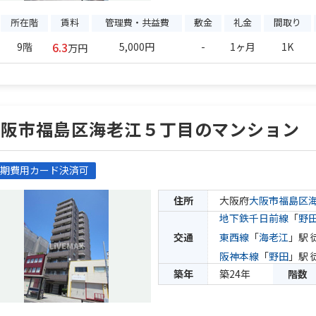
所在階
賃料
管理費・共益費
敷金
礼金
間取り
6.3
9階
5,000円
-
1ヶ月
1K
万円
大阪市福島区海老江５丁目のマンション
期費用カード決済可
住所
大阪府
大阪市福島区
地下鉄千日前線
「
野
交通
東西線
「
海老江
」駅 
阪神本線
「
野田
」駅 
築年
築24年
階数