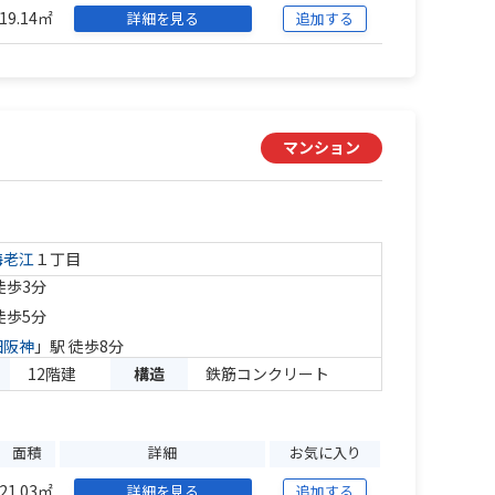
19.14㎡
詳細を見る
追加する
マンション
海老江
１丁目
徒歩3分
徒歩5分
田阪神
」駅 徒歩8分
12階建
構造
鉄筋コンクリート
面積
詳細
お気に入り
21.03㎡
詳細を見る
追加する