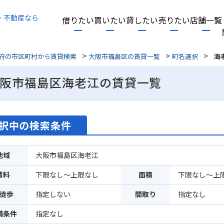
・不動産なら
借りたい
買いたい
貸したい
売りたい
店舗一覧
>
>
>
府の市区町村から賃貸検索
大阪市福島区の賃貸一覧
町名選択
海
阪市福島区海老江の賃貸一覧
択中の検索条件
地域
大阪市福島区海老江
賃料
下限なし～上限なし
面積
下限なし～上
徒歩
指定しない
間取り
指定なし
備条件
指定なし