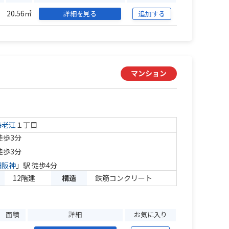
20.56㎡
詳細を見る
追加する
マンション
海老江
１丁目
徒歩3分
徒歩3分
田阪神
」駅 徒歩4分
12階建
構造
鉄筋コンクリート
面積
詳細
お気に入り