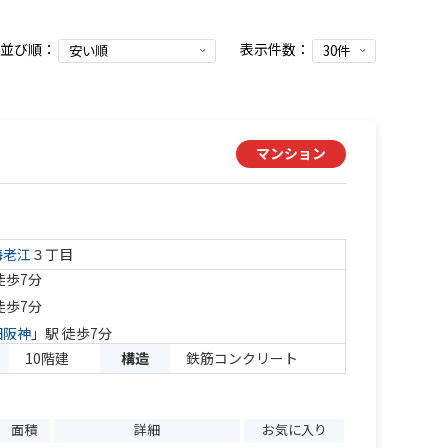
並び順：
表示件数：
マンション
海老江
３丁目
徒歩7分
徒歩7分
田阪神
」駅 徒歩7分
10階建
構造
鉄筋コンクリート
面積
詳細
お気に入り