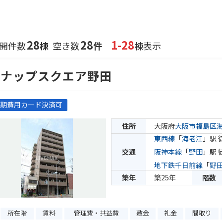
28
28
1-28
開件数
棟
空き数
件
棟表示
ラナップスクエア野田
期費用カード決済可
住所
大阪府
大阪市福島区
東西線
「
海老江
」駅 
交通
阪神本線
「
野田
」駅 
地下鉄千日前線
「
野
築年
築25年
階数
所在階
賃料
管理費・共益費
敷金
礼金
間取り