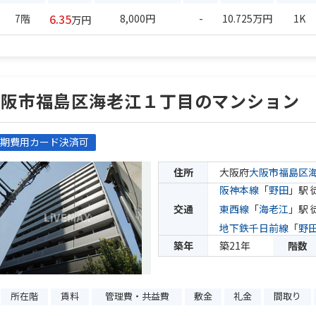
6.35
7階
8,000円
-
10.725万円
1K
万円
大阪市福島区海老江１丁目のマンション
期費用カード決済可
住所
大阪府
大阪市福島区
阪神本線
「
野田
」駅 
交通
東西線
「
海老江
」駅 
地下鉄千日前線
「
野
築年
築21年
階数
所在階
賃料
管理費・共益費
敷金
礼金
間取り