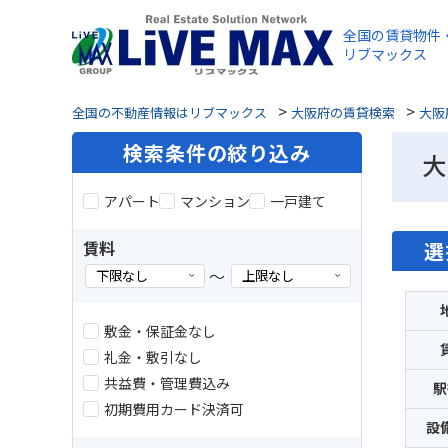
全国の賃貸物件
リブマックス
>
>
全国の不動産情報はリブマックス
大阪府の賃貸検索
大阪
検索条件の絞り込み
大
アパート
マンション
一戸建て
賃料
選
～
敷金・保証金なし
礼金・敷引なし
共益費・管理費込み
駅
初期費用カード決済可
設