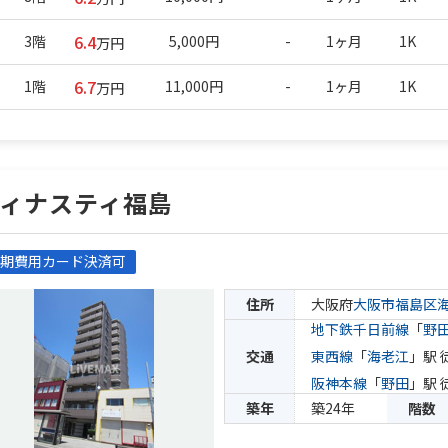
6.4
3階
5,000円
-
1ヶ月
1K
万円
6.7
1階
11,000円
-
1ヶ月
1K
万円
ディナスティ福島
期費用カード決済可
住所
大阪府
大阪市福島区
地下鉄千日前線
「
野
交通
東西線
「
海老江
」駅 
阪神本線
「
野田
」駅 
築年
築24年
階数