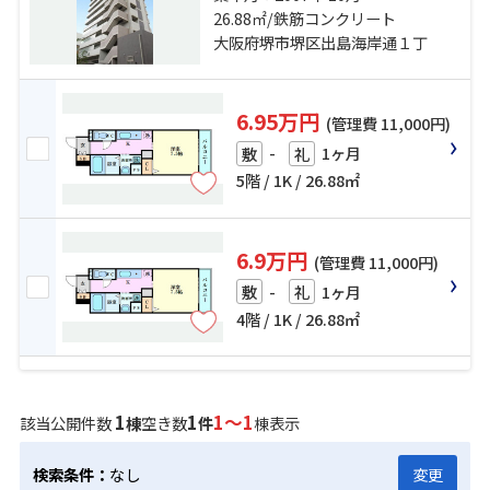
本線「堺」駅 徒歩18分
26.88㎡/鉄筋コンクリート
大阪府堺市堺区出島海岸通１丁
6.95万円
(管理費 11,000円)
-
1ヶ月
敷
礼
5階 / 1K / 26.88㎡
6.9万円
(管理費 11,000円)
-
1ヶ月
敷
礼
4階 / 1K / 26.88㎡
1
1
1～1
該当公開件数
棟
空き数
件
棟表示
検索条件：
なし
変更