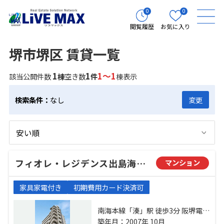
0
0
閲覧履歴
お気に入り
堺市堺区 賃貸一覧
1
1
1～1
該当公開件数
棟
空き数
件
棟表示
検索条件：
なし
変更
フィオレ・レジデンス出島海岸通り
マンション
家具家電付き
初期費用カード決済可
南海本線「湊」駅 徒歩3分 阪堺電軌
阪堺線「御陵前」駅 徒歩10分 南海
築年月：2007年 10月