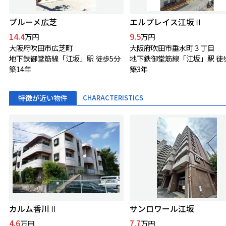
ブルーメ広芝
エルプレイス江坂Ⅱ
14.4
9.5
万円
万円
大阪府吹田市広芝町
大阪府吹田市垂水町３丁目
地下鉄御堂筋線「江坂」駅 徒歩5分
地下鉄御堂筋線「江坂」駅 徒
築14年
築3年
特徴が近い物件
CHARACTERISTICS
カルム香川Ⅱ
サンロワール江坂
4.6
7.7
万円
万円