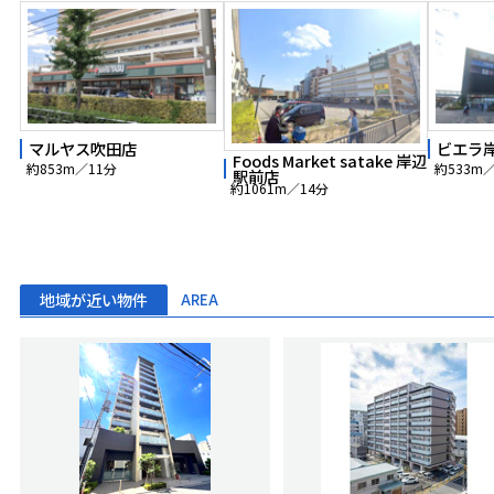
マルヤス吹田店
ビエラ
Foods Market satake 岸辺
約853m／11分
約533m
駅前店
約1061m／14分
地域が近い物件
AREA