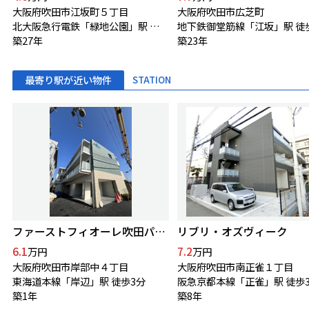
大阪府吹田市江坂町５丁目
大阪府吹田市広芝町
北大阪急行電鉄「緑地公園」駅 徒歩10分
地下鉄御堂筋線「江坂」駅 徒
築27年
築23年
最寄り駅が近い物件
STATION
ファーストフィオーレ吹田パティオ
リブリ・オズヴィーク
6.1
7.2
万円
万円
大阪府吹田市岸部中４丁目
大阪府吹田市南正雀１丁目
東海道本線「岸辺」駅 徒歩3分
阪急京都本線「正雀」駅 徒歩
築1年
築8年