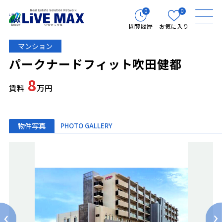
0
0
閲覧履歴
お気に入り
マンション
パークナードフィット吹田健都
8
賃料
万円
物件写真
PHOTO GALLERY