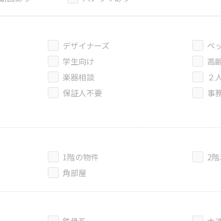
デザイナーズ
ペ
学生向け
高
楽器相談
２
保証人不要
事
1階の物件
2
角部屋