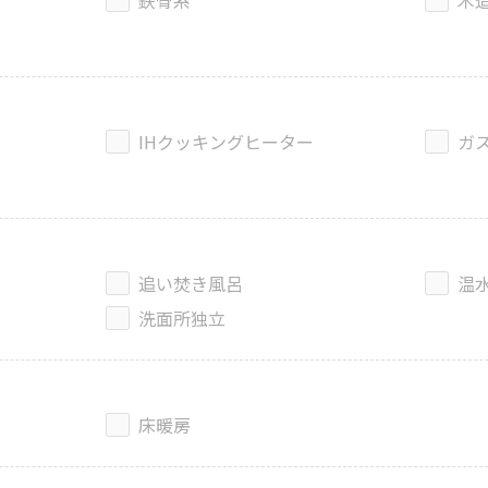
鉄骨系
木
IHクッキングヒーター
ガ
追い焚き風呂
温
洗面所独立
床暖房