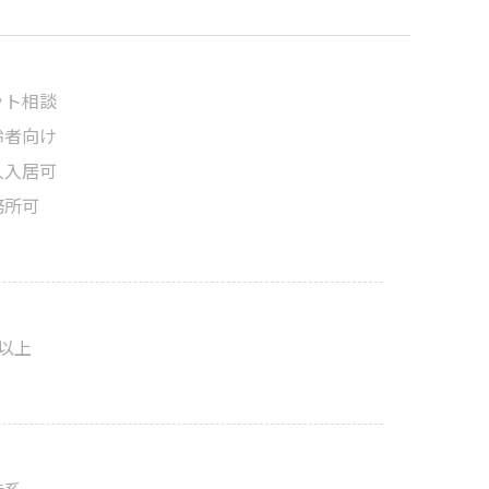
ット相談
齢者向け
人入居可
務所可
階以上