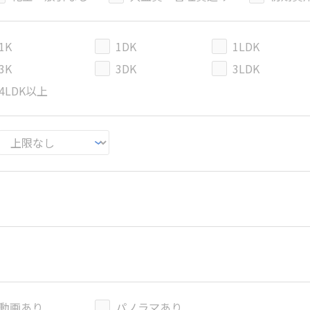
1K
1DK
1LDK
3K
3DK
3LDK
4LDK以上
動画あり
パノラマあり