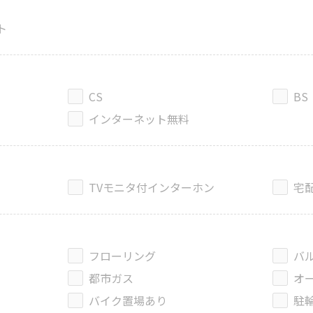
ト
CS
BS
インターネット無料
TVモニタ付インターホン
宅
フローリング
バ
都市ガス
オ
バイク置場あり
駐