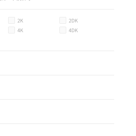
2K
2DK
4K
4DK