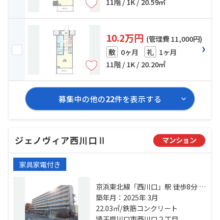
11階 / 1K / 20.59㎡
10.2万円
(管理費 11,000円)
0ヶ月
1ヶ月
敷
礼
11階 / 1K / 20.20㎡
募集中の他の
22
件を表示する
ジェノヴィア西川口Ⅱ
マンション
家具家電付き
京浜東北線「西川口」駅 徒歩8分 京
浜東北線「川口」駅 徒歩24分 京浜
築年月：2025年 3月
東北線「蕨」駅 徒歩30分
22.03㎡/鉄筋コンクリート
埼玉県川口市西川口２丁目