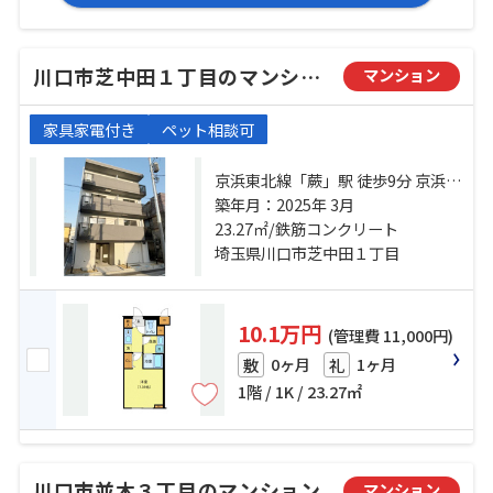
川口市芝中田１丁目のマンション
マンション
家具家電付き
ペット相談可
京浜東北線「蕨」駅 徒歩9分 京浜東
北線「西川口」駅 徒歩25分 埼京線
築年月：2025年 3月
「北戸田」駅 徒歩49分
23.27㎡/鉄筋コンクリート
埼玉県川口市芝中田１丁目
10.1万円
(管理費 11,000円)
0ヶ月
1ヶ月
敷
礼
1階 / 1K / 23.27㎡
川口市並木３丁目のマンション
マンション