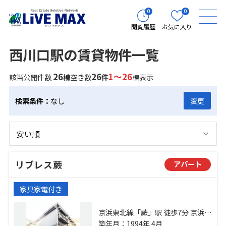
0
0
閲覧履歴
お気に入り
西川口駅の賃貸物件一覧
26
26
1～26
該当公開件数
棟
空き数
件
棟表示
検索条件：
なし
変更
リブレス蕨
アパート
家具家電付き
京浜東北線「蕨」駅 徒歩7分 京浜東
北線「西川口」駅 徒歩19分 埼京線
築年月：1994年 4月