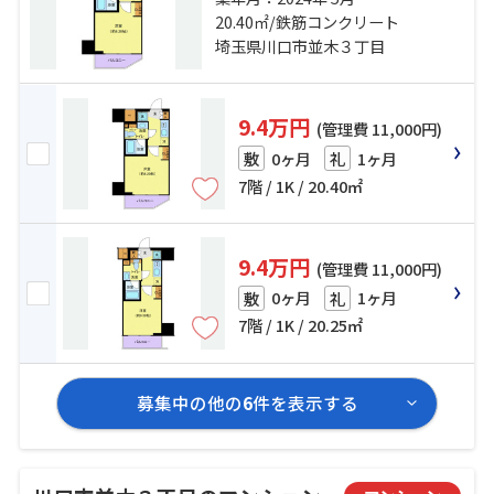
北線「川口」駅 徒歩32分
20.40㎡/鉄筋コンクリート
埼玉県川口市並木３丁目
9.4万円
(管理費 11,000円)
0ヶ月
1ヶ月
敷
礼
7階 / 1K / 20.40㎡
9.4万円
(管理費 11,000円)
0ヶ月
1ヶ月
敷
礼
7階 / 1K / 20.25㎡
募集中の他の
6
件を表示する