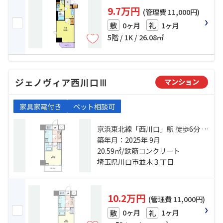
9.7万円
(管理費 11,000円)
0ヶ月
1ヶ月
敷
礼
5階 / 1K / 26.08㎡
ジェノヴィア西川口Ⅲ
マンション
家具家電付き
ペット相談可
京浜東北線「西川口」駅 徒歩6分 京
浜東北線「川口」駅 徒歩28分 京浜
築年月：2025年 9月
東北線「蕨」駅 徒歩29分
20.59㎡/鉄筋コンクリート
埼玉県川口市並木３丁目
10.2万円
(管理費 11,000円)
0ヶ月
1ヶ月
敷
礼