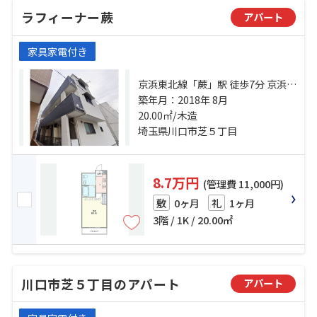
ラフィーナー蕨
アパート
家具家電付き
京浜東北線「蕨」駅 徒歩7分 京浜東
北線「西川口」駅 徒歩25分 埼京線
築年月：2018年 8月
「戸田」駅 徒歩38分
20.00㎡/木造
埼玉県川口市芝５丁目
8.7万円
(管理費 11,000円)
0ヶ月
1ヶ月
敷
礼
3階 / 1K / 20.00㎡
川口市芝５丁目のアパート
アパート