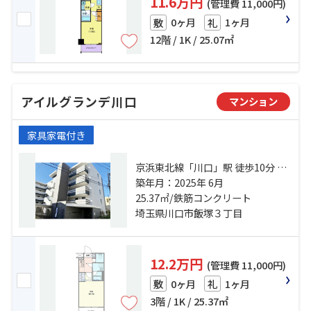
11.6万円
(管理費 11,000円)
0ヶ月
1ヶ月
敷
礼
12階 / 1K / 25.07㎡
アイルグランデ川口
マンション
家具家電付き
京浜東北線「川口」駅 徒歩10分 京
浜東北線「西川口」駅 徒歩25分 埼
築年月：2025年 6月
玉高速鉄道「川口元郷」駅 徒歩27
25.37㎡/鉄筋コンクリート
分
埼玉県川口市飯塚３丁目
12.2万円
(管理費 11,000円)
0ヶ月
1ヶ月
敷
礼
3階 / 1K / 25.37㎡