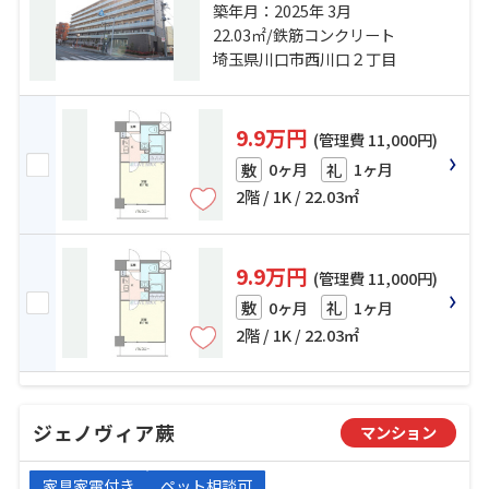
浜東北線「川口」駅 徒歩24分 京浜
築年月：2025年 3月
東北線「蕨」駅 徒歩30分
22.03㎡/鉄筋コンクリート
埼玉県川口市西川口２丁目
9.9万円
(管理費 11,000円)
0ヶ月
1ヶ月
敷
礼
2階 / 1K / 22.03㎡
9.9万円
(管理費 11,000円)
0ヶ月
1ヶ月
敷
礼
2階 / 1K / 22.03㎡
ジェノヴィア蕨
マンション
家具家電付き
ペット相談可