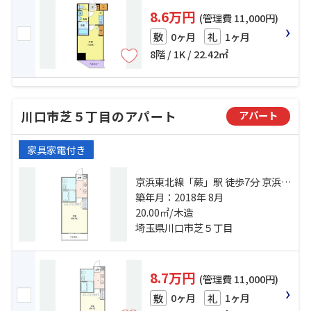
8.6万円
(管理費 11,000円)
0ヶ月
1ヶ月
敷
礼
8階 / 1K / 22.42㎡
川口市芝５丁目のアパート
アパート
家具家電付き
京浜東北線「蕨」駅 徒歩7分 京浜東
北線「西川口」駅 徒歩25分 埼京線
築年月：2018年 8月
「戸田」駅 徒歩38分
20.00㎡/木造
埼玉県川口市芝５丁目
8.7万円
(管理費 11,000円)
0ヶ月
1ヶ月
敷
礼