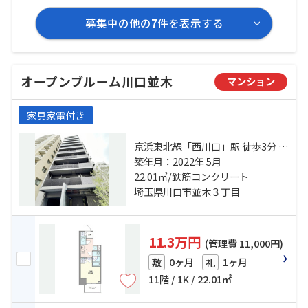
募集中の他の
7
件を表示する
オープンブルーム川口並木
マンション
家具家電付き
京浜東北線「西川口」駅 徒歩3分 京
浜東北線「蕨」駅 徒歩28分 京浜東
築年月：2022年 5月
北線「川口」駅 徒歩28分
22.01㎡/鉄筋コンクリート
埼玉県川口市並木３丁目
11.3万円
(管理費 11,000円)
0ヶ月
1ヶ月
敷
礼
11階 / 1K / 22.01㎡