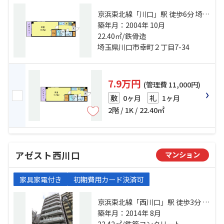
京浜東北線「川口」駅 徒歩6分 埼玉
高速鉄道「川口元郷」駅 徒歩18分
築年月：2004年 10月
京浜東北線「西川口」駅 徒歩24分
22.40㎡/鉄骨造
埼玉県川口市幸町２丁目7-34
7.9万円
(管理費 11,000円)
0ヶ月
1ヶ月
敷
礼
2階 / 1K / 22.40㎡
アゼスト西川口
マンション
家具家電付き
初期費用カード決済可
京浜東北線「西川口」駅 徒歩3分 京
浜東北線「蕨」駅 徒歩25分 京浜東
築年月：2014年 8月
北線「川口」駅 徒歩26分
22.42㎡/鉄筋コンクリート