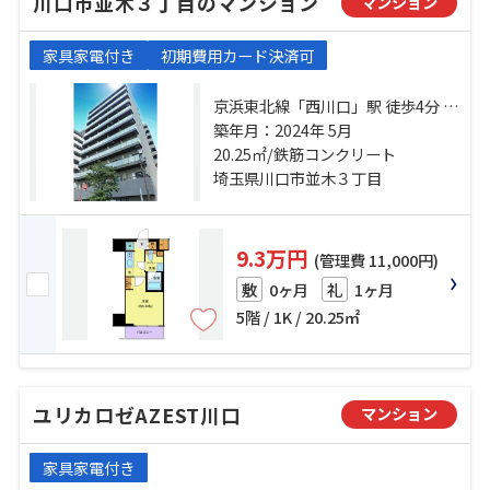
川口市並木３丁目のマンション
マンション
家具家電付き
初期費用カード決済可
京浜東北線「西川口」駅 徒歩4分 京
浜東北線「蕨」駅 徒歩27分 京浜東
築年月：2024年 5月
北線「川口」駅 徒歩32分
20.25㎡/鉄筋コンクリート
埼玉県川口市並木３丁目
9.3万円
(管理費 11,000円)
0ヶ月
1ヶ月
敷
礼
5階 / 1K / 20.25㎡
ユリカロゼAZEST川口
マンション
家具家電付き