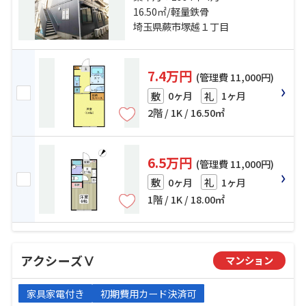
「戸田」駅 徒歩37分
16.50㎡/軽量鉄骨
埼玉県蕨市塚越１丁目
7.4万円
(管理費 11,000円)
0ヶ月
1ヶ月
敷
礼
2階 / 1K / 16.50㎡
6.5万円
(管理費 11,000円)
0ヶ月
1ヶ月
敷
礼
1階 / 1K / 18.00㎡
アクシーズⅤ
マンション
家具家電付き
初期費用カード決済可