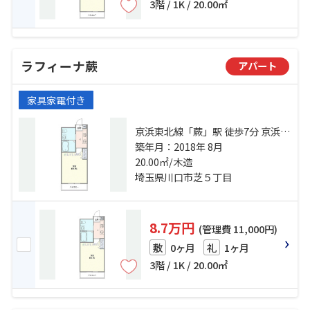
3階 / 1K / 20.00㎡
ラフィーナ蕨
アパート
家具家電付き
京浜東北線「蕨」駅 徒歩7分 京浜東
北線「西川口」駅 徒歩25分 埼京線
築年月：2018年 8月
「戸田」駅 徒歩38分
20.00㎡/木造
埼玉県川口市芝５丁目
8.7万円
(管理費 11,000円)
0ヶ月
1ヶ月
敷
礼
3階 / 1K / 20.00㎡