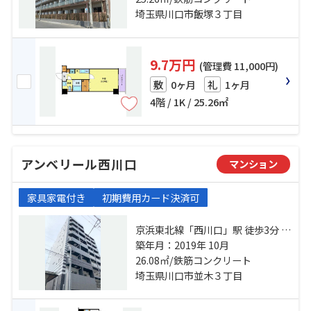
埼玉県川口市飯塚３丁目
9.7万円
(管理費 11,000円)
0ヶ月
1ヶ月
敷
礼
4階 / 1K / 25.26㎡
アンベリール西川口
マンション
家具家電付き
初期費用カード決済可
京浜東北線「西川口」駅 徒歩3分 京
浜東北線「蕨」駅 徒歩20分 京浜東
築年月：2019年 10月
北線「川口」駅 徒歩29分
26.08㎡/鉄筋コンクリート
埼玉県川口市並木３丁目