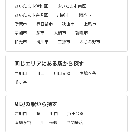
さいたま市浦和区
さいたま市南区
さいたま市岩槻区
川越市
熊谷市
所沢市
春日部市
狭山市
上尾市
草加市
蕨市
入間市
朝霞市
和光市
桶川市
三郷市
ふじみ野市
同じエリアにある駅から探す
西川口
川口
川口元郷
南鳩ヶ谷
鳩ヶ谷
周辺の駅から探す
西川口
蕨
川口
戸田公園
南鳩ヶ谷
川口元郷
浮間舟渡