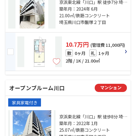
京浜東北線「川口」駅 徒歩7分 埼玉
高速鉄道「川口元郷」駅 徒歩24分
築年月：2024年 6月
京浜東北線「西川口」駅 徒歩28分
21.00㎡/鉄筋コンクリート
埼玉県川口市飯塚２丁目
10.7万円
(管理費 11,000円)
0ヶ月
1ヶ月
敷
礼
2階 / 1K / 21.00㎡
オープンブルーム川口
マンション
家具家電付き
京浜東北線「川口」駅 徒歩8分 埼玉
高速鉄道「川口元郷」駅 徒歩17分
築年月：2022年 1月
京浜東北線「西川口」駅 徒歩25分
25.07㎡/鉄筋コンクリート