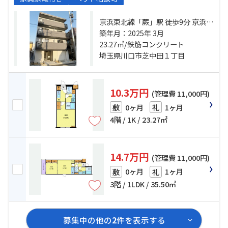
京浜東北線「蕨」駅 徒歩9分 京浜東
北線「西川口」駅 徒歩25分
築年月：2025年 3月
23.27㎡/鉄筋コンクリート
埼玉県川口市芝中田１丁目
10.3万円
(管理費 11,000円)
0ヶ月
1ヶ月
敷
礼
4階 / 1K / 23.27㎡
14.7万円
(管理費 11,000円)
0ヶ月
1ヶ月
敷
礼
3階 / 1LDK / 35.50㎡
募集中の他の
2
件を表示する