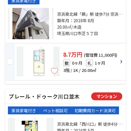
家具家電付き
京浜東北線「蕨」駅 徒歩7分 京浜東
北線「西川口」駅 徒歩25分 埼京線
築年月：2018年 8月
「戸田」駅 徒歩38分
20.00㎡/木造
埼玉県川口市芝５丁目
8.7万円
(管理費 11,000円)
0ヶ月
1ヶ月
敷
礼
3階 / 1K / 20.00㎡
プレール・ドゥーク川口並木
マンション
家具家電付き
ペット相談可
初期費用カード決済可
京浜東北線「西川口」駅 徒歩4分 京
浜東北線「蕨」駅 徒歩27分 京浜東
築年月：2024年 5月