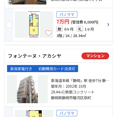
パノラマ
7万円
(管理費 6,000円)
0ヶ月
1ヶ月
敷
礼
3階 / 1K / 28.34㎡
フォンテーヌ・アカシヤ
マンション
家具家電付き
初期費用カード決済可
東海道本線「静岡」駅 徒歩7分 静岡
鉄道静岡清水線「新静岡」駅 徒歩
築年月：2002年 10月
15分 静岡鉄道静岡清水線「日吉
29.44㎡/鉄筋コンクリート
町」駅 徒歩16分
静岡県静岡市駿河区泉町
パノラマ