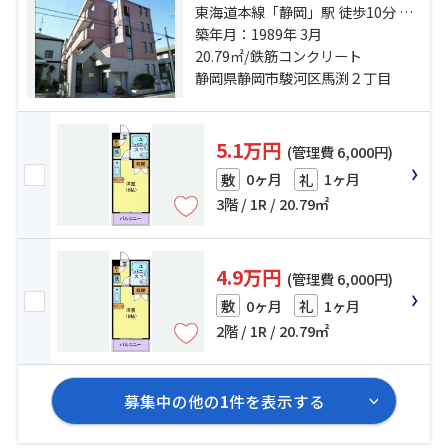
東海道本線「静岡」駅 徒歩10分 静
岡鉄道静岡清水線「新静岡」駅 徒
築年月：1989年 3月
歩17分 静岡鉄道静岡清水線「日吉
20.79㎡/鉄筋コンクリート
町」駅 徒歩20分
静岡県静岡市駿河区馬渕２丁目
5.1万円
(管理費 6,000円)
0ヶ月
1ヶ月
敷
礼
3階 / 1R / 20.79㎡
4.9万円
(管理費 6,000円)
0ヶ月
1ヶ月
敷
礼
2階 / 1R / 20.79㎡
募集中の他の
1
件を表示する