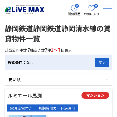
0
0
閲覧履歴
お気に入り
静岡鉄道静岡鉄道静岡清水線の賃
貸物件一覧
7
7
1～7
該当公開件数
棟
空き数
件
棟表示
検索条件：
なし
変更
ルミエール馬渕
マンション
家具家電付き
初期費用カード決済可