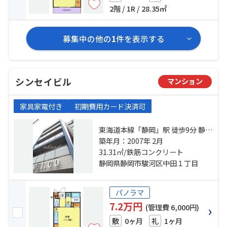
2階 / 1R / 28.35㎡
募集中の他の
1
件を表示する
シンセイビル
マンション
家具家電付き
初期費用カード決済可
東海道本線「静岡」駅 徒歩9分 静岡
鉄道静岡清水線「新静岡」駅 徒歩
築年月：2007年 2月
17分 静岡鉄道静岡清水線「日吉
31.31㎡/鉄筋コンクリート
町」駅 徒歩19分
静岡県静岡市駿河区中田１丁目
パノラマ
7.2万円
(管理費 6,000円)
0ヶ月
1ヶ月
敷
礼