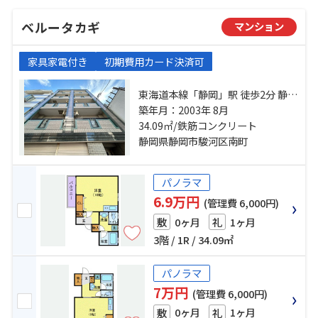
ベルータカギ
マンション
家具家電付き
初期費用カード決済可
東海道本線「静岡」駅 徒歩2分 静岡
鉄道静岡清水線「新静岡」駅 徒歩
築年月：2003年 8月
11分 静岡鉄道静岡清水線「日吉
34.09㎡/鉄筋コンクリート
町」駅 徒歩13分
静岡県静岡市駿河区南町
パノラマ
6.9万円
(管理費 6,000円)
0ヶ月
1ヶ月
敷
礼
3階 / 1R / 34.09㎡
パノラマ
7万円
(管理費 6,000円)
0ヶ月
1ヶ月
敷
礼