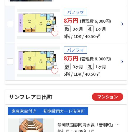
パノラマ
8万円
(管理費 6,000円)
0ヶ月
1ヶ月
敷
礼
5階 / 1DK / 40.50㎡
パノラマ
8万円
(管理費 6,000円)
0ヶ月
1ヶ月
敷
礼
5階 / 1DK / 40.50㎡
サンフレア日出町
マンション
家具家電付き
初期費用カード決済可
静岡鉄道静岡清水線「音羽町」
駅 徒歩4分 東海道本線「静岡」
築年月：2009年 1月