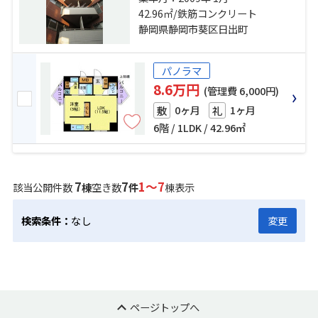
駅 徒歩11分 静岡鉄道静岡清水線
42.96㎡/鉄筋コンクリート
「日吉町」駅 徒歩5分
静岡県静岡市葵区日出町
パノラマ
8.6万円
(管理費 6,000円)
0ヶ月
1ヶ月
敷
礼
6階 / 1LDK / 42.96㎡
7
7
1～7
該当公開件数
棟
空き数
件
棟表示
検索条件：
なし
変更
ページトップへ