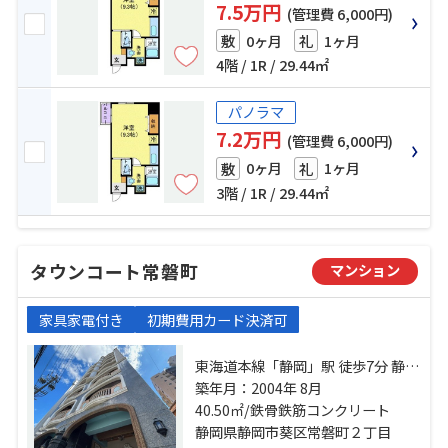
7.5万円
(管理費 6,000円)
0ヶ月
1ヶ月
敷
礼
4階 / 1R / 29.44㎡
パノラマ
7.2万円
(管理費 6,000円)
0ヶ月
1ヶ月
敷
礼
3階 / 1R / 29.44㎡
タウンコート常磐町
マンション
家具家電付き
初期費用カード決済可
東海道本線「静岡」駅 徒歩7分 静岡
鉄道静岡清水線「新静岡」駅 徒歩
築年月：2004年 8月
10分 静岡鉄道静岡清水線「音羽
40.50㎡/鉄骨鉄筋コンクリート
町」駅 徒歩19分
静岡県静岡市葵区常磐町２丁目