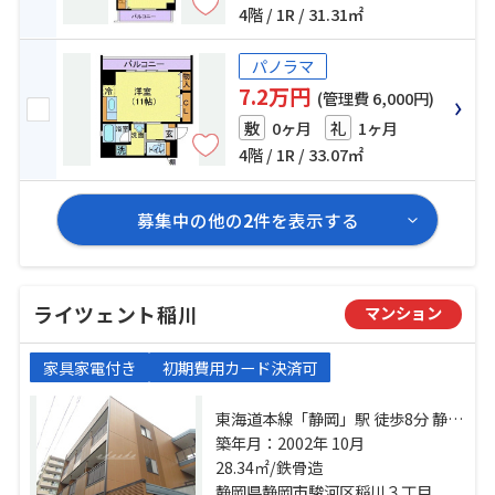
4階 / 1R / 31.31㎡
パノラマ
7.2万円
(管理費 6,000円)
0ヶ月
1ヶ月
敷
礼
4階 / 1R / 33.07㎡
募集中の他の
2
件を表示する
ライツェント稲川
マンション
家具家電付き
初期費用カード決済可
東海道本線「静岡」駅 徒歩8分 静岡
鉄道静岡清水線「日吉町」駅 徒歩
築年月：2002年 10月
16分 静岡鉄道静岡清水線「新静
28.34㎡/鉄骨造
岡」駅 徒歩16分
静岡県静岡市駿河区稲川３丁目