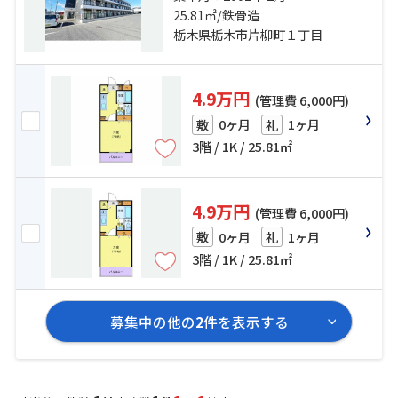
「新栃木」駅 バス15分 栃木商工会
25.81㎡/鉄骨造
議所前 停歩5分
栃木県栃木市片柳町１丁目
4.9万円
(管理費 6,000円)
0ヶ月
1ヶ月
敷
礼
3階 / 1K / 25.81㎡
4.9万円
(管理費 6,000円)
0ヶ月
1ヶ月
敷
礼
3階 / 1K / 25.81㎡
募集中の他の
2
件を表示する