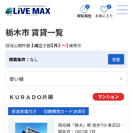
0
0
閲覧履歴
お気に入り
栃木市 賃貸一覧
1
1
1～1
該当公開件数
棟
空き数
件
棟表示
検索条件：
なし
変更
ＫＵＲＡＤＯ片柳
マンション
家具家電付き
初期費用カード決済可
両毛線「栃木」駅 徒歩7分 東武日光
線「栃木」駅 徒歩7分 東武宇都宮線
築年月：2002年 2月