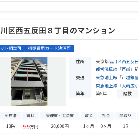
品川区西五反田８丁目のマンション
ット相談可
初期費用カード決済可
住所
東京都
品川区
西五反
都営浅草線
「
戸越
」駅
交通
東急池上線
「
戸越銀
東急池上線
「
大崎広
築年
築5年
階数
所在階
賃料
管理費・共益費
敷金
礼金
間取り
9.9
13階
20,000円
1ヶ月
0ヶ月
1R
万円