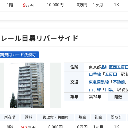
9
1階
10,000円
0万円
1ヶ月
1K
万円
プレール目黒リバーサイド
期費用カード決済可
住所
東京都
品川区
西五反
山手線
「
五反田
」駅 
交通
東急目黒線
「
不動前
山手線
「
目黒
」駅 徒
築年
築24年
階数
所在階
賃料
管理費・共益費
敷金
礼金
間取り
9.2
9階
8,000円
0万円
1ヶ月
1K
万円