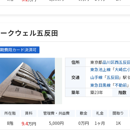
パークウェル五反田
期費用カード決済可
住所
東京都
品川区
西五反
東急池上線
「
大崎広
交通
山手線
「
五反田
」駅 
東急目黒線
「
不動前
築年
築23年
階数
所在階
賃料
管理費・共益費
敷金
礼金
間取り
9.4
8階
5,000円
0万円
1ヶ月
1K
万円