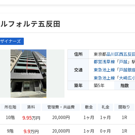
エルフォルテ五反田
ザイナーズ
住所
東京都
品川区
西五反
都営浅草線
「
戸越
」駅
交通
東急池上線
「
戸越銀
東急池上線
「
大崎広
築年
築5年
階数
所在階
賃料
管理費・共益費
敷金
礼金
間取り
9.95
10階
20,000円
1ヶ月
1ヶ月
1R
万円
9.9
9階
20,000円
1ヶ月
0ヶ月
1R
万円