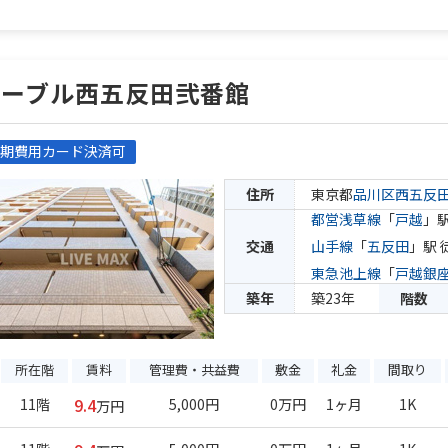
ルーブル西五反田弐番館
期費用カード決済可
住所
東京都
品川区
西五反
都営浅草線
「
戸越
」駅
交通
山手線
「
五反田
」駅 
東急池上線
「
戸越銀
築年
築23年
階数
所在階
賃料
管理費・共益費
敷金
礼金
間取り
9.4
11階
5,000円
0万円
1ヶ月
1K
万円