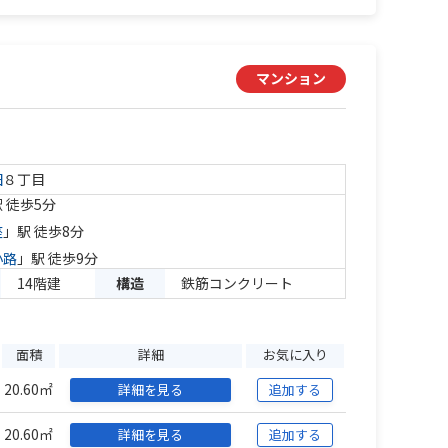
マンション
田
８丁目
 徒歩5分
座
」駅 徒歩8分
小路
」駅 徒歩9分
14階建
構造
鉄筋コンクリート
面積
詳細
お気に入り
20.60㎡
詳細を見る
追加する
20.60㎡
詳細を見る
追加する