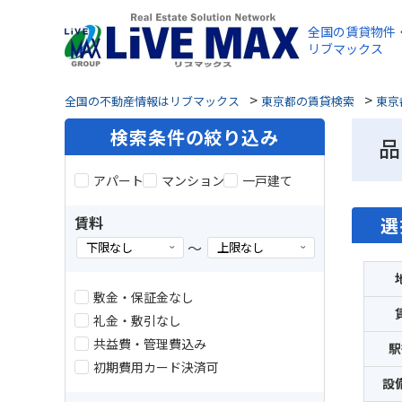
全国の賃貸物件
リブマックス
>
>
全国の不動産情報はリブマックス
東京都の賃貸検索
東京
検索条件の絞り込み
品
アパート
マンション
一戸建て
賃料
選
～
敷金・保証金なし
礼金・敷引なし
共益費・管理費込み
駅
初期費用カード決済可
設