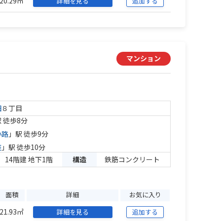
20.29㎡
詳細を見る
追加する
マンション
田
８丁目
 徒歩8分
小路
」駅 徒歩9分
座
」駅 徒歩10分
14階建 地下1階
構造
鉄筋コンクリート
面積
詳細
お気に入り
21.93㎡
詳細を見る
追加する