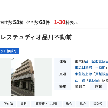
58
68
1-30
開件数
棟
空き数
件
棟表示
パレステュディオ品川不動前
ット相談可
住所
東京都
品川区
西五反
東急目黒線
「
不動前
交通
東急池上線
「
戸越銀
山手線
「
五反田
」駅 
築年
築19年
階数
所在階
賃料
管理費・共益費
敷金
礼金
間取り