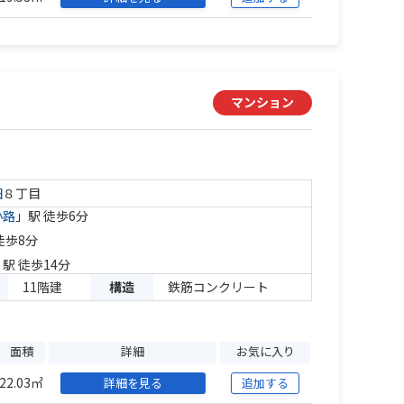
マンション
田
８丁目
小路
」駅 徒歩6分
徒歩8分
」駅 徒歩14分
11階建
構造
鉄筋コンクリート
面積
詳細
お気に入り
22.03㎡
詳細を見る
追加する