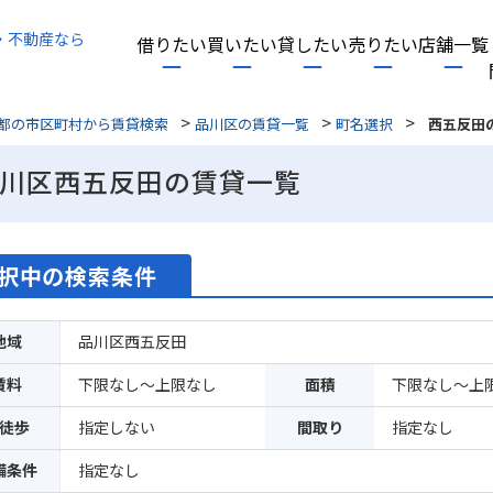
・不動産なら
借りたい
買いたい
貸したい
売りたい
店舗一覧
>
>
>
都の市区町村から賃貸検索
品川区の賃貸一覧
町名選択
西五反田
川区西五反田の賃貸一覧
択中の検索条件
地域
品川区西五反田
賃料
下限なし～上限なし
面積
下限なし～上
徒歩
指定しない
間取り
指定なし
備条件
指定なし