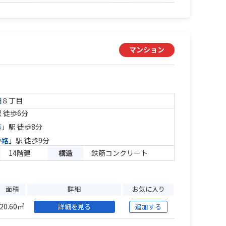
マンション
田
８丁目
 徒歩6分
座
」駅 徒歩8分
小路
」駅 徒歩9分
14階建
構造
鉄筋コンクリート
面積
詳細
お気に入り
20.60㎡
詳細を見る
追加する