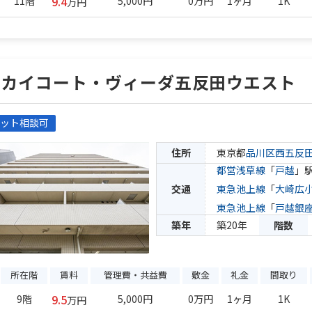
9.4
11階
5,000円
0万円
1ヶ月
1K
万円
スカイコート・ヴィーダ五反田ウエスト
ット相談可
住所
東京都
品川区
西五反
都営浅草線
「
戸越
」駅
交通
東急池上線
「
大崎広
東急池上線
「
戸越銀
築年
築20年
階数
所在階
賃料
管理費・共益費
敷金
礼金
間取り
9.5
9階
5,000円
0万円
1ヶ月
1K
万円