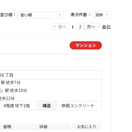
並び順：
表示件数：
前へ
最初
1
2
次へ
マンション
田
６丁目
」駅 徒歩7分
座
」駅 徒歩10分
徒歩12分
4階建 地下1階
構造
鉄筋コンクリート
面積
詳細
お気に入り