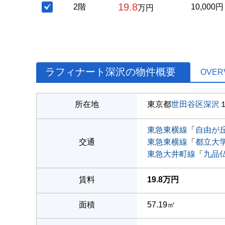
19.8
2階
10,000円
万円
ラフィナート深沢の物件概要
OVER
所在地
東京都
世田谷区
深沢
東急東横線
「
自由が
交通
東急東横線
「
都立大
東急大井町線
「
九品
賃料
19.8万円
面積
57.19㎡