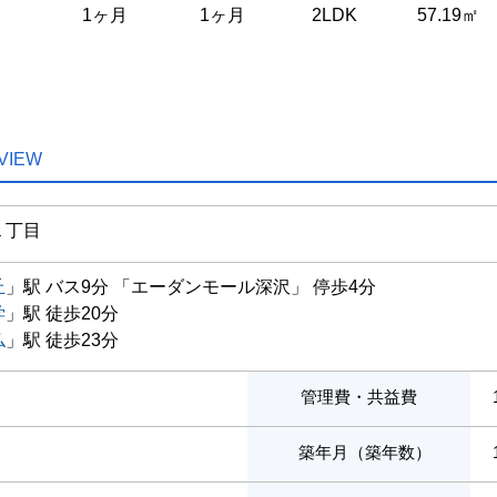
1ヶ月
1ヶ月
2LDK
57.19㎡
VIEW
１丁目
丘
」駅 バス9分 「エーダンモール深沢」 停歩4分
学
」駅 徒歩20分
仏
」駅 徒歩23分
管理費・共益費
築年月（築年数）