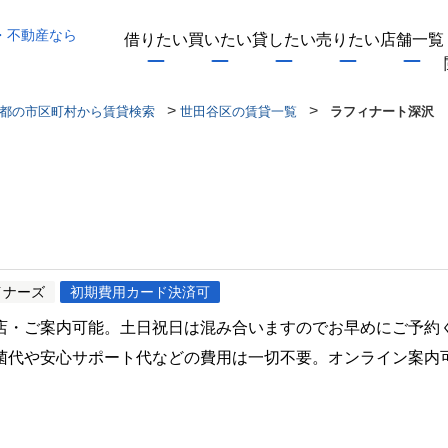
・不動産なら
借りたい
買いたい
貸したい
売りたい
店舗一覧
>
>
都の市区町村から賃貸検索
世田谷区の賃貸一覧
ラフィナート深沢
イナーズ
初期費用カード決済可
店・ご案内可能。土日祝日は混み合いますのでお早めにご予約
菌代や安心サポート代などの費用は一切不要。オンライン案内