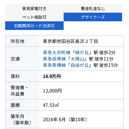
家具家電付き
敷金礼金なし
ペット相談可
デザイナーズ
初期費用カード決済可
所在地
東京都世田谷区奥沢２丁目
東急大井町線
「
緑が丘
」駅 徒歩2分
交通
東急目黒線
「
大岡山
」駅 徒歩11分
東急東横線
「
自由が丘
」駅 徒歩15分
賃料
16.9万円
管理費・
12,000円
共益費
面積
47.53㎡
築年月
2016年 6月（築10年）
（築年数）