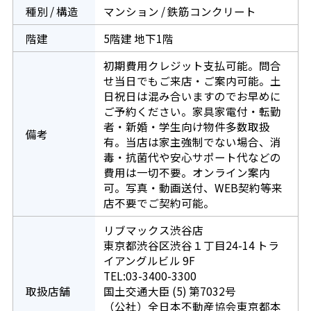
種別 / 構造
マンション / 鉄筋コンクリート
階建
5階建 地下1階
初期費用クレジット支払可能。問合
せ当日でもご来店・ご案内可能。土
日祝日は混み合いますのでお早めに
ご予約ください。家具家電付・転勤
者・新婚・学生向け物件多数取扱
備考
有。当店は家主強制でない場合、消
毒・抗菌代や安心サポート代などの
費用は一切不要。オンライン案内
可。写真・動画送付、WEB契約等来
店不要でご契約可能。
リブマックス渋谷店
東京都渋谷区渋谷１丁目24-14 トラ
イアングルビル 9F
TEL:03-3400-3300
取扱店舗
国土交通大臣 (5) 第7032号
（公社）全日本不動産協会東京都本