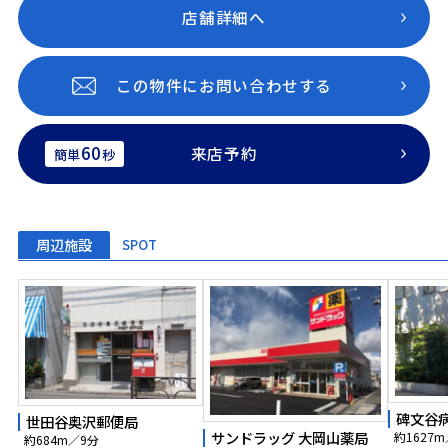
店舗詳細へ
この物件にお問い合わせする
60
来店予約
簡単
秒
周辺施設
SPOT
碑文谷
世田谷奥沢郵便局
サンドラッグ 大岡山薬局
約1627m
約684m／9分