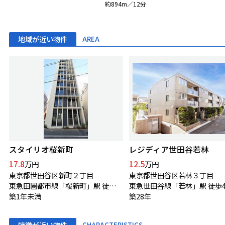
約894m／12分
地域が近い物件
AREA
スタイリオ桜新町
レジディア世田谷若林
17.8
12.5
万円
万円
東京都世田谷区新町２丁目
東京都世田谷区若林３丁目
東急田園都市線「桜新町」駅 徒歩6分
東急世田谷線「若林」駅 徒歩
築1年未満
築28年
特徴が近い物件
CHARACTERISTICS