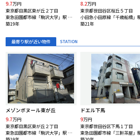
9.7
8.2
万円
万円
東京都目黒区東が丘２丁目
東京都世田谷区桜丘５丁目
東急田園都市線「駒沢大学」駅 徒歩8分
築19年
築21年
最寄り駅が近い物件
STATION
メゾンボヌール東が丘
ドエル下馬
9.7
9
万円
万円
東京都目黒区東が丘２丁目
東京都世田谷区下馬１丁目
東急田園都市線「駒沢大学」駅 徒歩8分
築19年
築20年