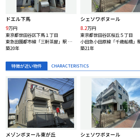
ドエル下馬
シェソワボヌール
9
8.2
万円
万円
東京都世田谷区下馬１丁目
東京都世田谷区桜丘５丁目
東急田園都市線「三軒茶屋」駅 徒歩13分
築20年
築21年
特徴が近い物件
CHARACTERISTICS
メゾンボヌール東が丘
シェソワボヌール