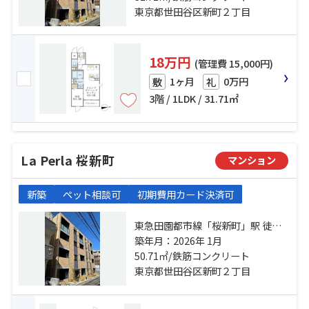
谷」駅 徒歩21分
東京都世田谷区新町２丁目
18万円
(管理費 15,000円)
1ヶ月
0万円
敷
礼
3階 / 1LDK / 31.71㎡
La Perla 桜新町
マンション
新築
ペット相談可
初期費用カード決済可
東急田園都市線「桜新町」駅 徒歩8
分 東急田園都市線「駒沢大学」
築年月：2026年 1月
駅 徒歩15分 東急世田谷線「世田
50.71㎡/鉄筋コンクリート
谷」駅 徒歩22分
東京都世田谷区新町２丁目