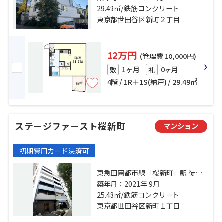
駅 徒歩15分 東急世田谷線「世田
29.49㎡/鉄筋コンクリート
谷」駅 徒歩25分
東京都世田谷区新町２丁目
12万円
(管理費 10,000円)
1ヶ月
0ヶ月
敷
礼
4階 / 1R＋1S(納戸) / 29.49㎡
ステージファースト桜新町
マンション
初期費用カード決済可
東急田園都市線「桜新町」駅 徒歩
11分 東急田園都市線「駒沢大学」
築年月：2021年 9月
駅 徒歩12分 東急世田谷線「世田
25.48㎡/鉄筋コンクリート
谷」駅 徒歩25分
東京都世田谷区新町１丁目