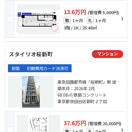
13.6万円
(管理費 5,000円)
1ヶ月
1ヶ月
敷
礼
3階 / 1K / 25.48㎡
スタイリオ桜新町
マンション
新築
初期費用カード決済可
東急田園都市線「桜新町」駅 徒歩6
分 東急田園都市線「駒沢大学」
築年月：2026年 2月
駅 徒歩17分 東急世田谷線「世田
68.08㎡/鉄筋コンクリート
谷」駅 徒歩23分
東京都世田谷区新町２丁目
37.6万円
(管理費 20,000円)
1ヶ月
0ヶ月
敷
礼