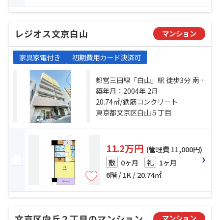
レジオス文京白山
マンション
家具家電付き
初期費用カード決済可
都営三田線「白山」駅 徒歩3分 南北
線「本駒込」駅 徒歩10分 都営三田
築年月：2004年 2月
線「千石」駅 徒歩12分
20.74㎡/鉄筋コンクリート
東京都文京区白山５丁目
11.2万円
(管理費 11,000円)
0ヶ月
1ヶ月
敷
礼
6階 / 1K / 20.74㎡
文京区向丘２丁目のマンション
マンション