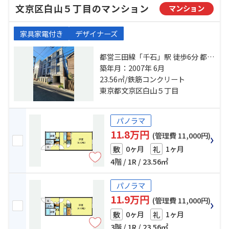
文京区白山５丁目のマンション
マンション
家具家電付き
デザイナーズ
都営三田線「千石」駅 徒歩6分 都営
三田線「白山」駅 徒歩8分 南北線
築年月：2007年 6月
「本駒込」駅 徒歩12分
23.56㎡/鉄筋コンクリート
東京都文京区白山５丁目
パノラマ
11.8万円
(管理費 11,000円)
0ヶ月
1ヶ月
敷
礼
4階 / 1R / 23.56㎡
パノラマ
11.9万円
(管理費 11,000円)
0ヶ月
1ヶ月
敷
礼
3階 / 1R / 23.56㎡