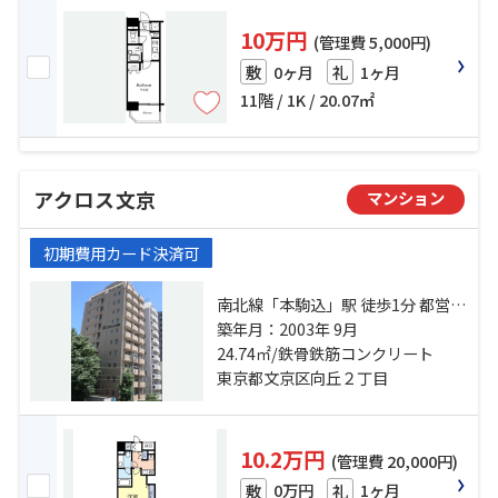
10万円
(管理費 5,000円)
0ヶ月
1ヶ月
敷
礼
11階 / 1K / 20.07㎡
アクロス文京
マンション
初期費用カード決済可
南北線「本駒込」駅 徒歩1分 都営三
田線「白山」駅 徒歩5分 南北線「東
築年月：2003年 9月
大前」駅 徒歩10分
24.74㎡/鉄骨鉄筋コンクリート
東京都文京区向丘２丁目
10.2万円
(管理費 20,000円)
0万円
1ヶ月
敷
礼