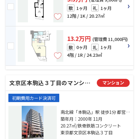
1ヶ月
1ヶ月
敷
礼
12階 / 1K / 20.27㎡
13.2万円
(管理費 11,000円)
0ヶ月
1ヶ月
敷
礼
4階 / 1R / 24.23㎡
文京区本駒込３丁目のマンション
マンション
初期費用カード決済可
南北線「本駒込」駅 徒歩1分 都営三
田線「白山」駅 徒歩5分 南北線「東
築年月：2000年 11月
大前」駅 徒歩12分
20.27㎡/鉄骨鉄筋コンクリート
東京都文京区本駒込３丁目