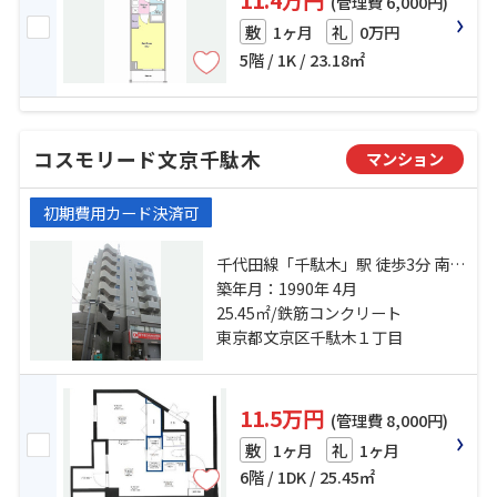
11.4万円
(管理費 6,000円)
1ヶ月
0万円
敷
礼
5階 / 1K / 23.18㎡
コスモリード文京千駄木
マンション
初期費用カード決済可
千代田線「千駄木」駅 徒歩3分 南北
線「本駒込」駅 徒歩10分 南北線
築年月：1990年 4月
「東大前」駅 徒歩15分
25.45㎡/鉄筋コンクリート
東京都文京区千駄木１丁目
11.5万円
(管理費 8,000円)
1ヶ月
1ヶ月
敷
礼
6階 / 1DK / 25.45㎡