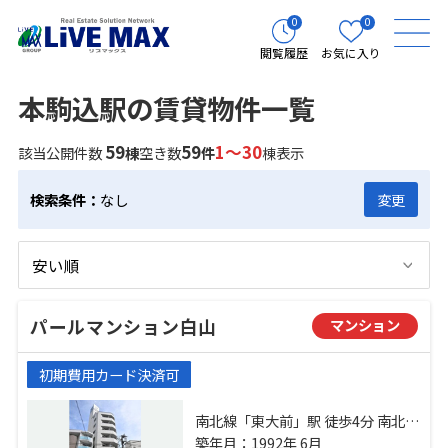
0
0
閲覧履歴
お気に入り
本駒込駅の賃貸物件一覧
59
59
1～30
該当公開件数
棟
空き数
件
棟表示
検索条件：
なし
変更
パールマンション白山
マンション
初期費用カード決済可
南北線「東大前」駅 徒歩4分 南北線
「本駒込」駅 徒歩6分 都営三田線
築年月：1992年 6月