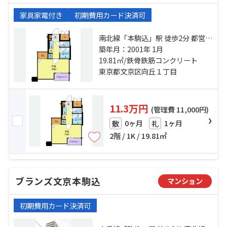
家具家電付き
初期費用カード決済可
南北線「本駒込」駅 徒歩2分 都営三
田線「白山」駅 徒歩5分 南北線「東
築年月：2001年 1月
大前」駅 徒歩7分
19.81㎡/鉄骨鉄筋コンクリート
東京都文京区向丘１丁目
11.3万円
(管理費 11,000円)
0ヶ月
1ヶ月
敷
礼
2階 / 1K / 19.81㎡
ブランズ文京本駒込
マンション
初期費用カード決済可