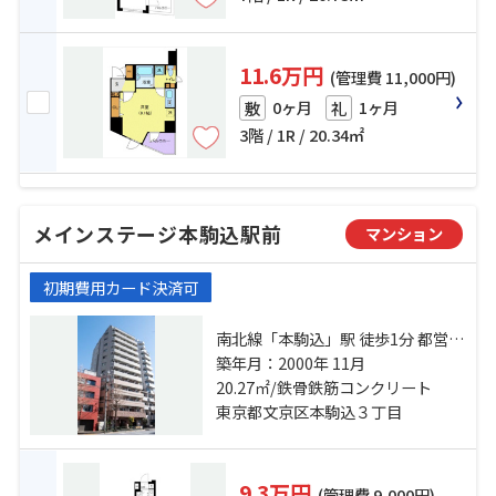
11.6万円
(管理費 11,000円)
0ヶ月
1ヶ月
敷
礼
3階 / 1R / 20.34㎡
メインステージ本駒込駅前
マンション
初期費用カード決済可
南北線「本駒込」駅 徒歩1分 都営三
田線「白山」駅 徒歩5分 南北線「東
築年月：2000年 11月
大前」駅 徒歩12分
20.27㎡/鉄骨鉄筋コンクリート
東京都文京区本駒込３丁目
9.3万円
(管理費 9,000円)