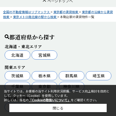
ページトップへ
全国の不動産情報はリブマックス
>
東京都の賃貸検索
>
東京都の沿線から賃貸
検索
>
東京メトロ南北線の駅から検索
>
本駒込駅の賃貸物件一覧
都道府県から探す
北海道・東北エリア
北海道
宮城県
関東エリア
茨城県
栃木県
群馬県
埼玉県
千葉県
東京都
神奈川県
当サイトでは、お客様の当サイト利用状況把握、サービス向上検討を目的と
して、クッキー（Cookie）を使用しています。
甲信越・北陸エリア
詳しくは、当社の
「Cookieの取扱いについて」
をご確認ください。
山梨県
長野県
閉じる