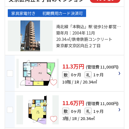
家具家電付き
初期費用カード決済可
南北線「本駒込」駅 徒歩1分 都営三
田線「白山」駅 徒歩5分 南北線「東
築年月：2004年 11月
大前」駅 徒歩10分
20.34㎡/鉄骨鉄筋コンクリート
東京都文京区向丘２丁目
11.3万円
(管理費 11,000円)
0ヶ月
1ヶ月
敷
礼
10階 / 1R / 20.34㎡
11.6万円
(管理費 11,000円)
0ヶ月
1ヶ月
敷
礼
3階 / 1R / 20.34㎡