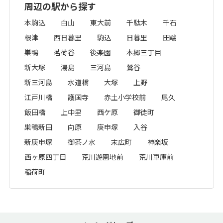
周辺の駅から探す
本駒込
白山
東大前
千駄木
千石
根津
西日暮里
駒込
日暮里
田端
巣鴨
茗荷谷
後楽園
本郷三丁目
新大塚
湯島
三河島
鶯谷
新三河島
水道橋
大塚
上野
江戸川橋
護国寺
赤土小学校前
尾久
飯田橋
上中里
西ケ原
御徒町
巣鴨新田
向原
庚申塚
入谷
新庚申塚
御茶ノ水
末広町
神楽坂
西ヶ原四丁目
荒川遊園地前
荒川車庫前
稲荷町