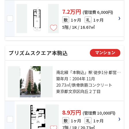
7.2万円
(管理費 6,000円)
1ヶ月
1ヶ月
敷
礼
5階 / 1K / 16.67㎡
プリズムスクエア本駒込
マンション
南北線「本駒込」駅 徒歩1分 都営三
田線「白山」駅 徒歩4分 南北線「東
築年月：2004年 11月
大前」駅 徒歩9分
20.73㎡/鉄骨鉄筋コンクリート
東京都文京区向丘２丁目
8.9万円
(管理費 10,000円)
1ヶ月
1ヶ月
敷
礼
7階 / 1R / 20.73㎡