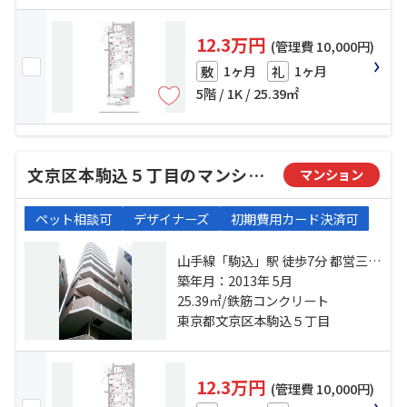
12.3万円
(管理費 10,000円)
1ヶ月
1ヶ月
敷
礼
5階 / 1K / 25.39㎡
文京区本駒込５丁目のマンション
マンション
ペット相談可
デザイナーズ
初期費用カード決済可
山手線「駒込」駅 徒歩7分 都営三田
線「千石」駅 徒歩12分 南北線「本
築年月：2013年 5月
駒込」駅 徒歩14分
25.39㎡/鉄筋コンクリート
東京都文京区本駒込５丁目
12.3万円
(管理費 10,000円)