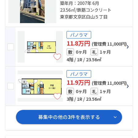
三田線「白山」駅 徒歩8分 南北線
築年月：2007年 6月
「本駒込」駅 徒歩12分
23.56㎡/鉄筋コンクリート
東京都文京区白山５丁目
パノラマ
11.8万円
(管理費 11,000円)
0ヶ月
1ヶ月
敷
礼
4階 / 1R / 23.56㎡
パノラマ
11.9万円
(管理費 11,000円)
0ヶ月
1ヶ月
敷
礼
3階 / 1R / 23.56㎡
募集中の他の
3
件を表示する