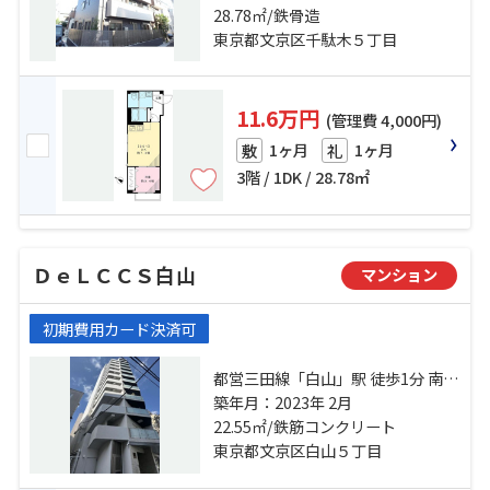
「白山」駅 徒歩12分
28.78㎡/鉄骨造
東京都文京区千駄木５丁目
11.6万円
(管理費 4,000円)
1ヶ月
1ヶ月
敷
礼
3階 / 1DK / 28.78㎡
ＤｅＬＣＣＳ白山
マンション
初期費用カード決済可
都営三田線「白山」駅 徒歩1分 南北
線「本駒込」駅 徒歩8分 南北線「東
築年月：2023年 2月
大前」駅 徒歩11分
22.55㎡/鉄筋コンクリート
東京都文京区白山５丁目