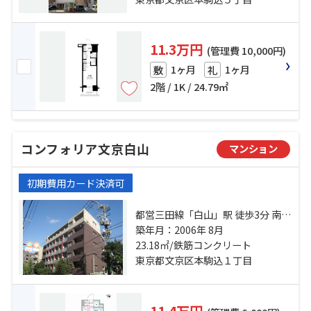
11.3万円
(管理費 10,000円)
1ヶ月
1ヶ月
敷
礼
2階 / 1K / 24.79㎡
コンフォリア文京白山
マンション
初期費用カード決済可
都営三田線「白山」駅 徒歩3分 南北
線「本駒込」駅 徒歩5分 南北線「東
築年月：2006年 8月
大前」駅 徒歩12分
23.18㎡/鉄筋コンクリート
東京都文京区本駒込１丁目