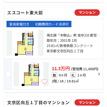
エスコート東大前
マンション
家具家電付き
初期費用カード決済可
南北線「本駒込」駅 徒歩2分 都営三
田線「白山」駅 徒歩5分 南北線「東
築年月：2001年 1月
大前」駅 徒歩7分
19.81㎡/鉄骨鉄筋コンクリート
東京都文京区向丘１丁目
11.3万円
(管理費 11,000円)
0ヶ月
1ヶ月
敷
礼
2階 / 1K / 19.81㎡
文京区向丘１丁目のマンション
マンション