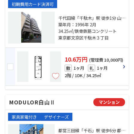
初期費用カード決済可
千代田線「千駄木」駅 徒歩1分 山手
線「日暮里」駅 徒歩11分 南北線
築年月：1996年 2月
「本駒込」駅 徒歩13分
34.25㎡/鉄骨鉄筋コンクリート
東京都文京区千駄木３丁目
10.6万円
(管理費 10,000円)
1ヶ月
1ヶ月
敷
礼
2階 / 1DK / 34.25㎡
MODULOR白山Ⅱ
マンション
家具家電付き
デザイナーズ
都営三田線「千石」駅 徒歩6分 都営