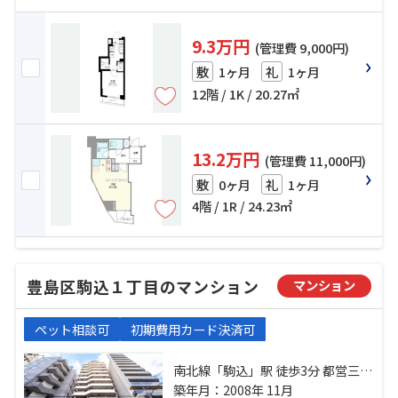
9.3万円
(管理費 9,000円)
1ヶ月
1ヶ月
敷
礼
12階 / 1K / 20.27㎡
13.2万円
(管理費 11,000円)
0ヶ月
1ヶ月
敷
礼
4階 / 1R / 24.23㎡
豊島区駒込１丁目のマンション
マンション
ペット相談可
初期費用カード決済可
南北線「駒込」駅 徒歩3分 都営三田
線「千石」駅 徒歩13分 南北線「本
築年月：2008年 11月