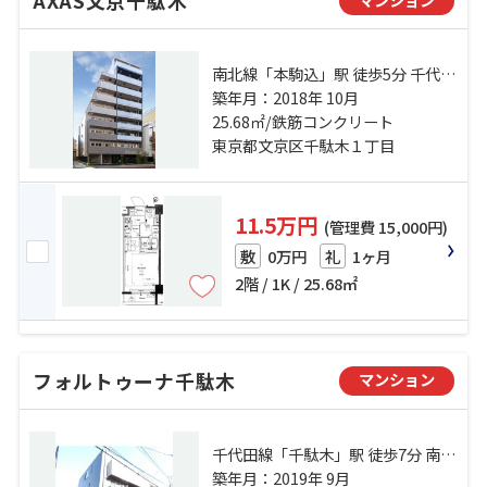
AXAS文京千駄木
南北線「本駒込」駅 徒歩5分 千代田
線「千駄木」駅 徒歩7分 都営三田線
築年月：2018年 10月
「白山」駅 徒歩7分
25.68㎡/鉄筋コンクリート
東京都文京区千駄木１丁目
11.5万円
(管理費 15,000円)
0万円
1ヶ月
敷
礼
2階 / 1K / 25.68㎡
フォルトゥーナ千駄木
マンション
千代田線「千駄木」駅 徒歩7分 南北
線「本駒込」駅 徒歩8分 都営三田線
築年月：2019年 9月