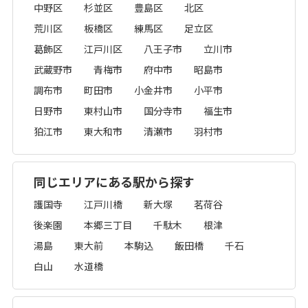
中野区
杉並区
豊島区
北区
荒川区
板橋区
練馬区
足立区
葛飾区
江戸川区
八王子市
立川市
武蔵野市
青梅市
府中市
昭島市
調布市
町田市
小金井市
小平市
日野市
東村山市
国分寺市
福生市
狛江市
東大和市
清瀬市
羽村市
同じエリアにある駅から探す
護国寺
江戸川橋
新大塚
茗荷谷
後楽園
本郷三丁目
千駄木
根津
湯島
東大前
本駒込
飯田橋
千石
白山
水道橋