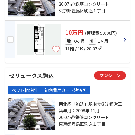
駒込」駅 徒歩15分
20.07㎡/鉄筋コンクリート
東京都豊島区駒込１丁目
10万円
(管理費 5,000円)
0ヶ月
1ヶ月
敷
礼
11階 / 1K / 20.07㎡
セリュークス駒込
マンション
ペット相談可
初期費用カード決済可
南北線「駒込」駅 徒歩3分 都営三田
線「千石」駅 徒歩13分 南北線「本
築年月：2008年 11月
駒込」駅 徒歩15分
20.07㎡/鉄筋コンクリート
東京都豊島区駒込１丁目