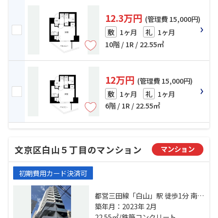
12.3万円
(管理費 15,000円)
1ヶ月
1ヶ月
敷
礼
10階 / 1R / 22.55㎡
12万円
(管理費 15,000円)
1ヶ月
1ヶ月
敷
礼
6階 / 1R / 22.55㎡
文京区白山５丁目のマンション
マンション
初期費用カード決済可
都営三田線「白山」駅 徒歩1分 南北
線「本駒込」駅 徒歩8分 南北線「東
築年月：2023年 2月
大前」駅 徒歩11分
22.55㎡/鉄筋コンクリート