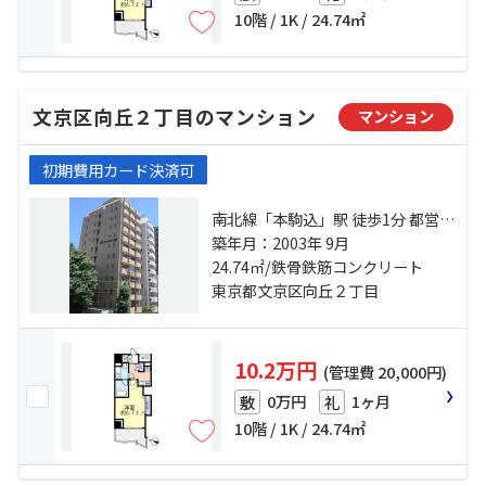
10階 / 1K / 24.74㎡
文京区向丘２丁目のマンション
マンション
初期費用カード決済可
南北線「本駒込」駅 徒歩1分 都営三
田線「白山」駅 徒歩5分 南北線「東
築年月：2003年 9月
大前」駅 徒歩10分
24.74㎡/鉄骨鉄筋コンクリート
東京都文京区向丘２丁目
10.2万円
(管理費 20,000円)
0万円
1ヶ月
敷
礼
10階 / 1K / 24.74㎡