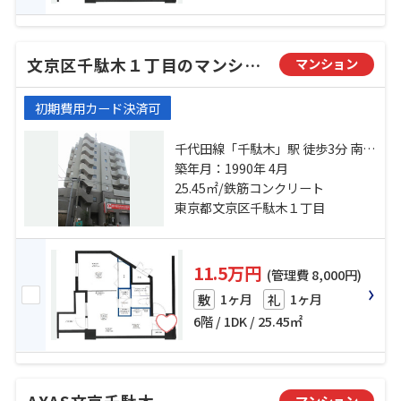
文京区千駄木１丁目のマンション
マンション
初期費用カード決済可
千代田線「千駄木」駅 徒歩3分 南北
線「本駒込」駅 徒歩10分 南北線
築年月：1990年 4月
「東大前」駅 徒歩15分
25.45㎡/鉄筋コンクリート
東京都文京区千駄木１丁目
11.5万円
(管理費 8,000円)
1ヶ月
1ヶ月
敷
礼
6階 / 1DK / 25.45㎡
マンション