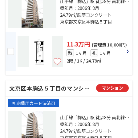
山手線「駒込」駅 徒歩8分 南北線
「駒込」駅 徒歩9分 南北線「本駒
築年月：2006年 8月
込」駅 徒歩18分
24.79㎡/鉄筋コンクリート
東京都文京区本駒込５丁目
11.3万円
(管理費 10,000円)
1ヶ月
1ヶ月
敷
礼
2階 / 1K / 24.79㎡
文京区本駒込５丁目のマンション
マンション
初期費用カード決済可
山手線「駒込」駅 徒歩8分 南北線
「駒込」駅 徒歩9分 南北線「本駒
築年月：2006年 8月
込」駅 徒歩18分
24.79㎡/鉄筋コンクリート
東京都文京区本駒込５丁目