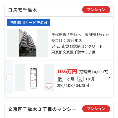
コスモ千駄木
マンション
初期費用カード決済可
千代田線「千駄木」駅 徒歩1分 山手
線「日暮里」駅 徒歩11分 南北線
築年月：1996年 2月
「本駒込」駅 徒歩13分
34.25㎡/鉄骨鉄筋コンクリート
東京都文京区千駄木３丁目
10.6万円
(管理費 10,000円)
1ヶ月
1ヶ月
敷
礼
2階 / 1DK / 34.25㎡
文京区千駄木３丁目のマンション
マンション