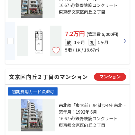
「白山」駅 徒歩8分
16.67㎡/鉄骨鉄筋コンクリート
東京都文京区向丘２丁目
7.2万円
(管理費 6,000円)
1ヶ月
1ヶ月
敷
礼
5階 / 1K / 16.67㎡
文京区向丘２丁目のマンション
マンション
初期費用カード決済可
南北線「東大前」駅 徒歩4分 南北線
「本駒込」駅 徒歩6分 都営三田線
築年月：1992年 6月
「白山」駅 徒歩8分
16.67㎡/鉄骨鉄筋コンクリート
東京都文京区向丘２丁目