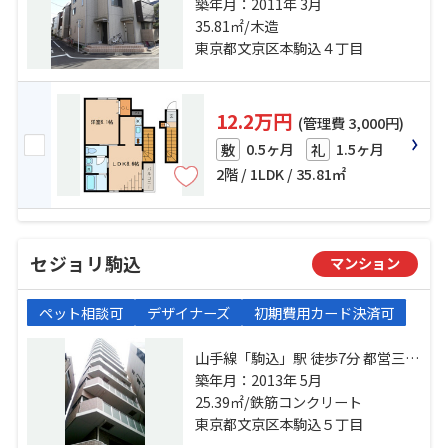
「本駒込」駅 徒歩12分 千代田線
築年月：2011年 3月
「千駄木」駅 徒歩12分
35.81㎡/木造
東京都文京区本駒込４丁目
12.2万円
(管理費 3,000円)
0.5ヶ月
1.5ヶ月
敷
礼
2階 / 1LDK / 35.81㎡
セジョリ駒込
マンション
ペット相談可
デザイナーズ
初期費用カード決済可
山手線「駒込」駅 徒歩7分 都営三田
線「千石」駅 徒歩12分 南北線「本
築年月：2013年 5月
駒込」駅 徒歩14分
25.39㎡/鉄筋コンクリート
東京都文京区本駒込５丁目