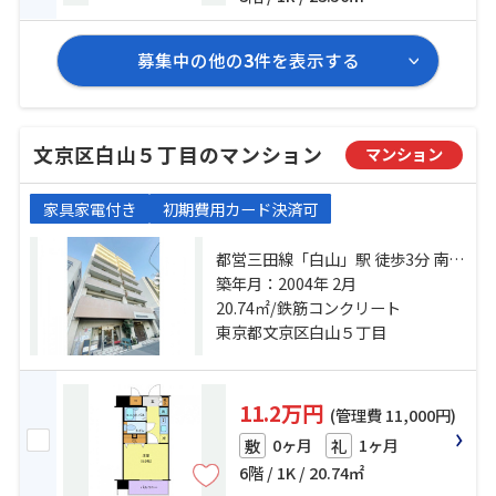
募集中の他の
3
件を表示する
文京区白山５丁目のマンション
マンション
家具家電付き
初期費用カード決済可
都営三田線「白山」駅 徒歩3分 南北
線「本駒込」駅 徒歩10分 都営三田
築年月：2004年 2月
線「千石」駅 徒歩12分
20.74㎡/鉄筋コンクリート
東京都文京区白山５丁目
11.2万円
(管理費 11,000円)
0ヶ月
1ヶ月
敷
礼
6階 / 1K / 20.74㎡