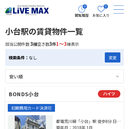
0
0
閲覧履歴
お気に入り
小台駅の賃貸物件一覧
3
3
1～3
該当公開件数
棟
空き数
件
棟表示
検索条件：
なし
変更
BONDS小台
ハイツ
初期費用カード決済可
都電荒川線「小台」駅 徒歩8分 日暮
里舎人ライナー「足立小台」駅 徒
築年月：2018年 1月