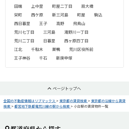
田端
上中里
町屋二丁目
扇大橋
栄町
西ケ原
新三河島
町屋
駒込
西日暮里
王子
高野
飛鳥山
荒川七丁目
三河島
滝野川一丁目
荒川二丁目
日暮里
西ヶ原四丁目
江北
千駄木
巣鴨
荒川区役所前
王子神谷
千石
新庚申塚
ページトップへ
全国の不動産情報はリブマックス
>
東京都の賃貸検索
>
東京都の沿線から賃貸
検索
>
都営地下鉄都電荒川線の駅から検索
>
小台駅の賃貸物件一覧
都道府県から探す