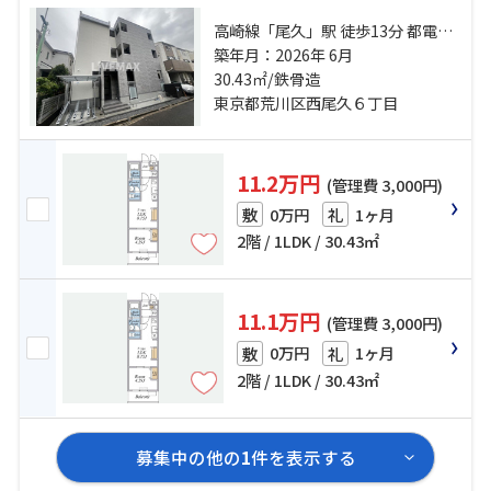
高崎線「尾久」駅 徒歩13分 都電荒
川線「荒川遊園地前」駅 徒歩5分 都
築年月：2026年 6月
電荒川線「小台」駅 徒歩8分
30.43㎡/鉄骨造
東京都荒川区西尾久６丁目
11.2万円
(管理費 3,000円)
0万円
1ヶ月
敷
礼
2階 / 1LDK / 30.43㎡
11.1万円
(管理費 3,000円)
0万円
1ヶ月
敷
礼
2階 / 1LDK / 30.43㎡
募集中の他の
1
件を表示する