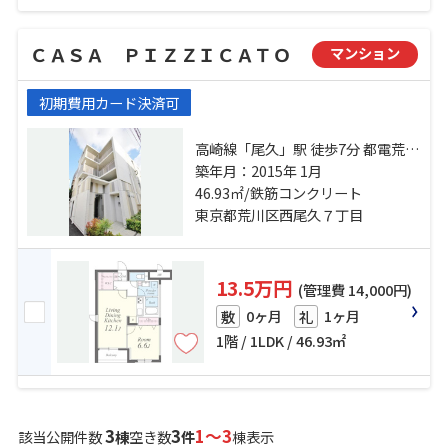
ＣＡＳＡ ＰＩＺＺＩＣＡＴＯ
マンション
初期費用カード決済可
高崎線「尾久」駅 徒歩7分 都電荒川
線「荒川遊園地前」駅 徒歩2分 都電
築年月：2015年 1月
荒川線「小台」駅 徒歩6分
46.93㎡/鉄筋コンクリート
東京都荒川区西尾久７丁目
13.5万円
(管理費 14,000円)
0ヶ月
1ヶ月
敷
礼
1階 / 1LDK / 46.93㎡
3
3
1～3
該当公開件数
棟
空き数
件
棟表示