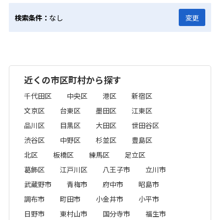
検索条件：
なし
変更
近くの市区町村から探す
千代田区
中央区
港区
新宿区
文京区
台東区
墨田区
江東区
品川区
目黒区
大田区
世田谷区
渋谷区
中野区
杉並区
豊島区
北区
板橋区
練馬区
足立区
葛飾区
江戸川区
八王子市
立川市
武蔵野市
青梅市
府中市
昭島市
調布市
町田市
小金井市
小平市
日野市
東村山市
国分寺市
福生市