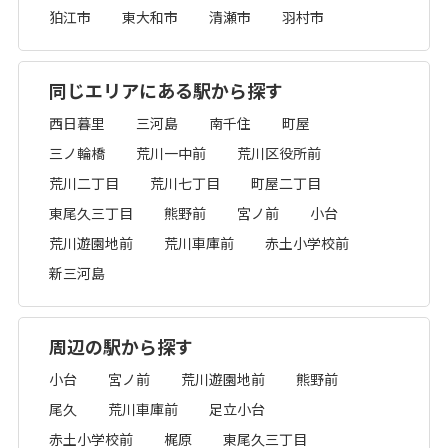
狛江市
東大和市
清瀬市
羽村市
同じエリアにある駅から探す
西日暮里
三河島
南千住
町屋
三ノ輪橋
荒川一中前
荒川区役所前
荒川二丁目
荒川七丁目
町屋二丁目
東尾久三丁目
熊野前
宮ノ前
小台
荒川遊園地前
荒川車庫前
赤土小学校前
新三河島
周辺の駅から探す
小台
宮ノ前
荒川遊園地前
熊野前
尾久
荒川車庫前
足立小台
赤土小学校前
梶原
東尾久三丁目