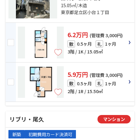
15.05㎡/木造
歩10分 高崎線「尾久」駅 徒歩21分
東京都足立区小台１丁目
6.2万円
(管理費 3,000円)
0.5ヶ月
1ヶ月
敷
礼
3階 / 1K / 15.05㎡
5.9万円
(管理費 3,000円)
0.5ヶ月
1ヶ月
敷
礼
2階 / 1R / 15.50㎡
リブリ・尾久
マンション
新築
初期費用カード決済可