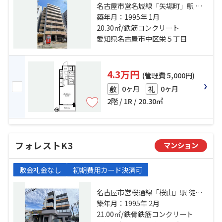
名古屋市営名城線「矢場町」駅 徒
歩7分 名古屋市営東山線「栄」駅 徒
築年月：1995年 1月
歩12分 名古屋市営鶴舞線「鶴舞」
20.30㎡/鉄筋コンクリート
駅 徒歩15分
愛知県名古屋市中区栄５丁目
4.3万円
(管理費 5,000円)
0ヶ月
0ヶ月
敷
礼
2階 / 1R / 20.30㎡
フォレストK3
マンション
敷金礼金なし
初期費用カード決済可
名古屋市営桜通線「桜山」駅 徒歩4
分 名古屋市営桜通線「瑞穂区役
築年月：1995年 2月
所」駅 徒歩16分 名古屋市営鶴舞線
21.00㎡/鉄骨鉄筋コンクリート