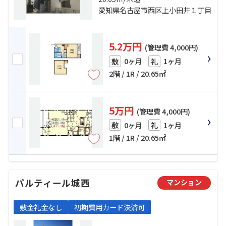
田井」駅 徒歩14分
愛知県名古屋市西区上小田井１丁目
5.2万円
(管理費 4,000円)
0ヶ月
1ヶ月
敷
礼
2階 / 1R / 20.65㎡
5万円
(管理費 4,000円)
0ヶ月
1ヶ月
敷
礼
1階 / 1R / 20.65㎡
パルティール城西
マンション
敷金礼金なし
初期費用カード決済可