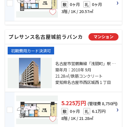
0ヶ月
0ヶ月
敷
礼
3階 / 1K / 20.57㎡
プレサンス名古屋城前ラバンカ
マンション
初期費用カード決済可
名古屋市営鶴舞線「浅間町」駅 徒
歩8分 名古屋市営桜通線「丸の内」
築年月：2010年 9月
駅 徒歩10分 名古屋市営名城線「名
21.28㎡/鉄筋コンクリート
古屋城」駅 徒歩10分
愛知県名古屋市西区城西１丁目
5.225万円
(管理費 8,750円)
0ヶ月
6.1万円
敷
礼
8階 / 1K / 21.28㎡