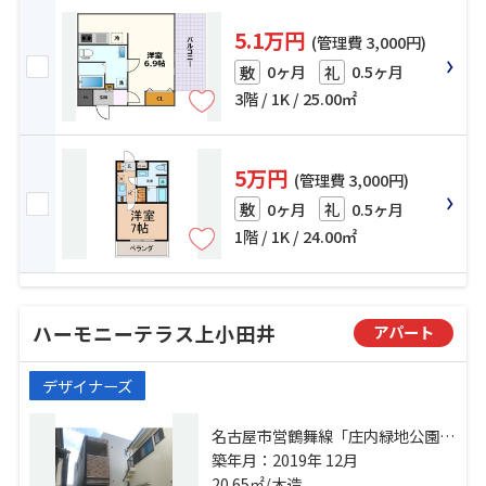
5.1万円
(管理費 3,000円)
0ヶ月
0.5ヶ月
敷
礼
3階 / 1K / 25.00㎡
5万円
(管理費 3,000円)
0ヶ月
0.5ヶ月
敷
礼
1階 / 1K / 24.00㎡
ハーモニーテラス上小田井
アパート
デザイナーズ
名古屋市営鶴舞線「庄内緑地公園」
駅 徒歩7分 名鉄犬山線「中小田井」
築年月：2019年 12月
駅 徒歩8分 ＪＲ東海交通城北線「小
20.65㎡/木造