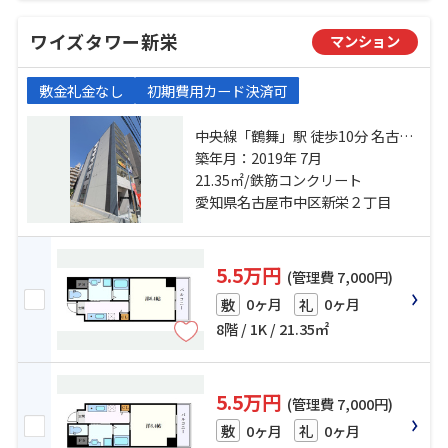
ワイズタワー新栄
マンション
敷金礼金なし
初期費用カード決済可
中央線「鶴舞」駅 徒歩10分 名古屋
市営鶴舞線「鶴舞」駅 徒歩10分 名
築年月：2019年 7月
古屋市営東山線「新栄町」駅 徒歩
21.35㎡/鉄筋コンクリート
15分
愛知県名古屋市中区新栄２丁目
5.5万円
(管理費 7,000円)
0ヶ月
0ヶ月
敷
礼
8階 / 1K / 21.35㎡
5.5万円
(管理費 7,000円)
0ヶ月
0ヶ月
敷
礼