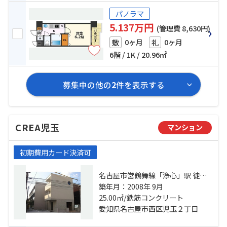
パノラマ
5.137万円
(管理費 8,630円)
0ヶ月
0ヶ月
敷
礼
6階 / 1K / 20.96㎡
募集中の他の
2
件を表示する
CREA児玉
マンション
初期費用カード決済可
名古屋市営鶴舞線「浄心」駅 徒歩8
分 名古屋市営鶴舞線「庄内通」
築年月：2008年 9月
駅 徒歩18分 名古屋市営鶴舞線「浅
25.00㎡/鉄筋コンクリート
間町」駅 徒歩18分
愛知県名古屋市西区児玉２丁目