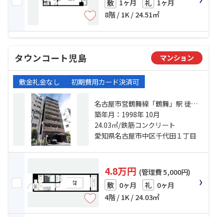
1ヶ月
1ヶ月
敷
礼
8階 / 1K / 24.51㎡
タウンコート児島
マンション
敷金礼金なし
初期費用カード決済可
名古屋市営鶴舞線「鶴舞」駅 徒歩9
分 中央線「鶴舞」駅 徒歩9分 名古
築年月：1998年 10月
屋市営鶴舞線「上前津」駅 徒歩12
24.03㎡/鉄筋コンクリート
分
愛知県名古屋市中区千代田１丁目
4.8万円
(管理費 5,000円)
0ヶ月
0ヶ月
敷
礼
4階 / 1K / 24.03㎡