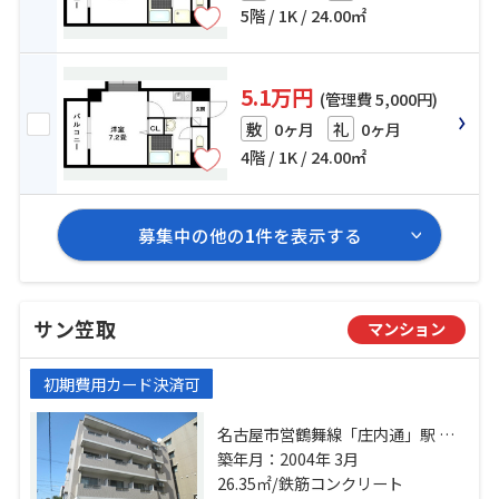
5階 / 1K / 24.00㎡
5.1万円
(管理費 5,000円)
0ヶ月
0ヶ月
敷
礼
4階 / 1K / 24.00㎡
募集中の他の
1
件を表示する
サン笠取
マンション
初期費用カード決済可
名古屋市営鶴舞線「庄内通」駅 徒
歩11分 名古屋市営鶴舞線「浄心」
築年月：2004年 3月
駅 徒歩20分 名古屋市営鶴舞線「庄
26.35㎡/鉄筋コンクリート