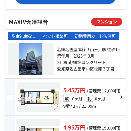
MAXIV大須観音
マンション
敷金礼金なし
ペット相談可
初期費用カード決済可
名鉄名古屋本線「山王」駅 徒歩11
分 名古屋市営鶴舞線「大須観音」
築年月：2026年 3月
駅 徒歩12分 名古屋市営名城線「東
21.09㎡/鉄筋コンクリート
別院」駅 徒歩15分
愛知県名古屋市中区松原３丁目
5.45万円
(管理費 12,000円)
0ヶ月
0ヶ月
敷
礼
9階 / 1K / 21.09㎡
4.95万円
(管理費 15,000円)