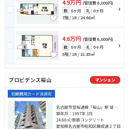
4.9万円
(管理費 6,000円)
0ヶ月
0ヶ月
敷
礼
7階 / 1R / 24.68㎡
4.6万円
(管理費 6,000円)
0ヶ月
0ヶ月
敷
礼
5階 / 1R / 21.85㎡
プロビデンス桜山
マンション
初期費用カード決済可
名古屋市営桜通線「桜山」駅 徒歩8
分 名古屋市営鶴舞線「御器所」
築年月：1997年 3月
駅 徒歩17分 名古屋市営桜通線「御
24.60㎡/鉄筋コンクリート
器所」駅 徒歩17分
愛知県名古屋市昭和区藤成通２丁目