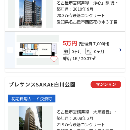
名古屋市営鶴舞線「浄心」駅 徒歩1
分 名古屋市営鶴舞線「浅間町」
築年月：2010年 9月
駅 徒歩13分 名古屋市営名城線「名
20.37㎡/鉄筋コンクリート
城公園」駅 徒歩19分
愛知県名古屋市西区花の木３丁目
5万円
(管理費 7,000円)
0ヶ月
0ヶ月
敷
礼
9階 / 1K / 20.37㎡
プレサンスSAKAE白川公園
マンション
初期費用カード決済可
名古屋市営鶴舞線「大須観音」
駅 徒歩4分 名古屋市営東山線「伏
築年月：2008年 2月
見」駅 徒歩10分 名古屋市営名城線
21.97㎡/鉄筋コンクリート