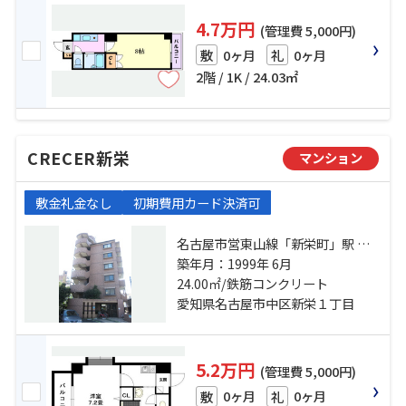
4.7万円
(管理費 5,000円)
0ヶ月
0ヶ月
敷
礼
2階 / 1K / 24.03㎡
CRECER新栄
マンション
敷金礼金なし
初期費用カード決済可
名古屋市営東山線「新栄町」駅 徒
歩9分 名古屋市営名城線「矢場町」
築年月：1999年 6月
駅 徒歩14分 名古屋市営鶴舞線「鶴
24.00㎡/鉄筋コンクリート
舞」駅 徒歩14分
愛知県名古屋市中区新栄１丁目
5.2万円
(管理費 5,000円)
0ヶ月
0ヶ月
敷
礼