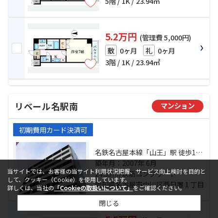
5階 / 1K / 23.94㎡
5.2万円
(管理費 5,000円)
0ヶ月
0ヶ月
敷
礼
3階 / 1K / 23.94㎡
リベール名駅南
マンション
初期費用カード決済可
名鉄名古屋本線「山王」駅 徒歩11
分 名古屋市営鶴舞線「大須観音」
築年月：2007年 6月
当サイトでは、お客様の当サイト利用状況把握、サービス向上検討を目的と
駅 徒歩14分 東海道本線「尾頭橋」
24.55㎡/鉄筋コンクリート
して、クッキー（Cookie）を使用しています。
駅 徒歩17分
愛知県名古屋市中川区西日置１丁目
詳しくは、当社の
「Cookieの取扱いについて」
をご確認ください。
閉じる