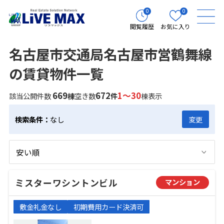
0
0
閲覧履歴
お気に入り
名古屋市交通局名古屋市営鶴舞線
の賃貸物件一覧
669
672
1～30
該当公開件数
棟
空き数
件
棟表示
検索条件：
なし
変更
ミスターワシントンビル
マンション
敷金礼金なし
初期費用カード決済可