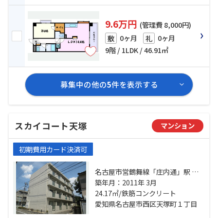
9.6万円
(管理費 8,000円)
0ヶ月
0ヶ月
敷
礼
9階 / 1LDK / 46.91㎡
募集中の他の
5
件を表示する
スカイコート天塚
マンション
初期費用カード決済可
名古屋市営鶴舞線「庄内通」駅 徒
歩14分 名古屋市営名城線「黒川」
築年月：2011年 3月
駅 徒歩19分 名古屋市営鶴舞線「浄
24.17㎡/鉄筋コンクリート
心」駅 徒歩19分
愛知県名古屋市西区天塚町１丁目