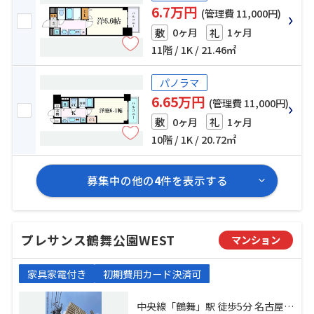
6.7万円
(管理費 11,000円)
0ヶ月
1ヶ月
敷
礼
11階 / 1K / 21.46㎡
パノラマ
6.65万円
(管理費 11,000円)
0ヶ月
1ヶ月
敷
礼
10階 / 1K / 20.72㎡
募集中の他の
4
件を表示する
プレサンス鶴舞公園WEST
マンション
家具家電付き
初期費用カード決済可
中央線「鶴舞」駅 徒歩5分 名古屋市