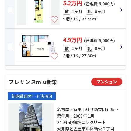
5.2万円
(管理費 6,000円)
1ヶ月
0ヶ月
敷
礼
9階 / 1K / 27.59㎡
4.9万円
(管理費 6,000円)
1ヶ月
0ヶ月
敷
礼
3階 / 1K / 27.30㎡
プレサンスmiu新栄
マンション
初期費用カード決済可
名古屋市営東山線「新栄町」駅 徒
歩8分 名古屋市営桜通線「高岳」
築年月：2009年 1月
駅 徒歩13分 名古屋市営鶴舞線「鶴
24.94㎡/鉄筋コンクリート
舞」駅 徒歩15分
愛知県名古屋市中区新栄２丁目