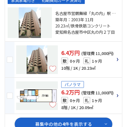
家具家電付き
初期費用カード決済可
名古屋市営鶴舞線「丸の内」駅 徒
歩2分 名古屋市営桜通線「丸の内」
築年月：2003年 11月
駅 徒歩2分 名古屋市営桜通線「国際
20.23㎡/鉄骨鉄筋コンクリート
センター」駅 徒歩10分
愛知県名古屋市中区丸の内２丁目
6.4万円
(管理費 11,000円)
0ヶ月
1ヶ月
敷
礼
10階 / 1K / 20.23㎡
パノラマ
6.2万円
(管理費 11,000円)
0ヶ月
1ヶ月
敷
礼
8階 / 1K / 20.09㎡
募集中の他の
4
件を表示する