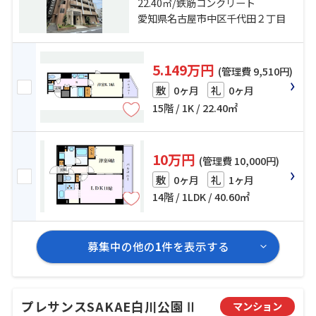
駅 徒歩7分 中央線「鶴舞」駅 徒歩5
22.40㎡/鉄筋コンクリート
分
愛知県名古屋市中区千代田２丁目
5.149万円
(管理費 9,510円)
0ヶ月
0ヶ月
敷
礼
15階 / 1K / 22.40㎡
10万円
(管理費 10,000円)
0ヶ月
1ヶ月
敷
礼
14階 / 1LDK / 40.60㎡
募集中の他の
1
件を表示する
プレサンスSAKAE白川公園Ⅱ
マンション