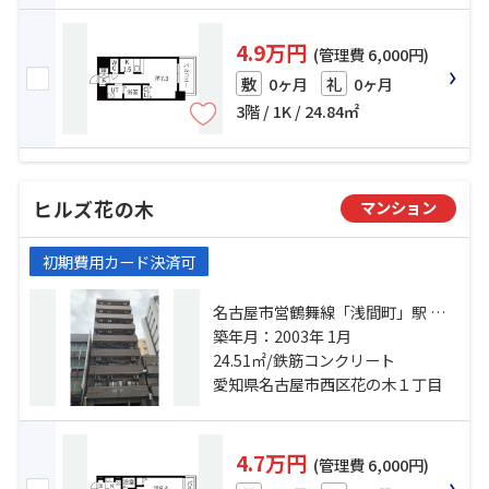
4.9万円
(管理費 6,000円)
0ヶ月
0ヶ月
敷
礼
3階 / 1K / 24.84㎡
ヒルズ花の木
マンション
初期費用カード決済可
名古屋市営鶴舞線「浅間町」駅 徒
歩3分 名古屋市営鶴舞線「浄心」
築年月：2003年 1月
駅 徒歩10分 名古屋市営鶴舞線「丸
24.51㎡/鉄筋コンクリート
の内」駅 徒歩20分
愛知県名古屋市西区花の木１丁目
4.7万円
(管理費 6,000円)