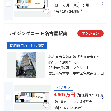
1ヶ月
0ヶ月
敷
礼
4階 / 1K / 24.89㎡
ライジングコート名古屋駅南
マンション
初期費用カード決済可
名古屋市営鶴舞線「大須観音」
駅 徒歩10分 名鉄名古屋本線「山
築年月：2007年 6月
王」駅 徒歩12分 名古屋市営東山線
23.49㎡/鉄筋コンクリート
「名古屋」駅 徒歩15分
愛知県名古屋市中村区名駅南３丁目
パノラマ
4.607万円
(管理費 9,930円)
0ヶ月
5.6万円
敷
礼
8階 / 1K / 23.49㎡