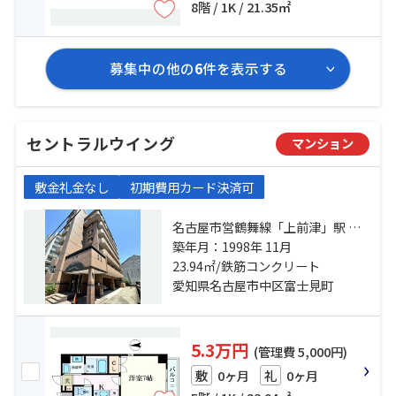
8階 / 1K / 21.35㎡
募集中の他の
6
件を表示する
セントラルウイング
マンション
敷金礼金なし
初期費用カード決済可
名古屋市営鶴舞線「上前津」駅 徒
歩5分 名古屋市営名城線「東別院」
築年月：1998年 11月
駅 徒歩7分 名古屋市営鶴舞線「鶴
23.94㎡/鉄筋コンクリート
舞」駅 徒歩10分
愛知県名古屋市中区富士見町
5.3万円
(管理費 5,000円)
0ヶ月
0ヶ月
敷
礼