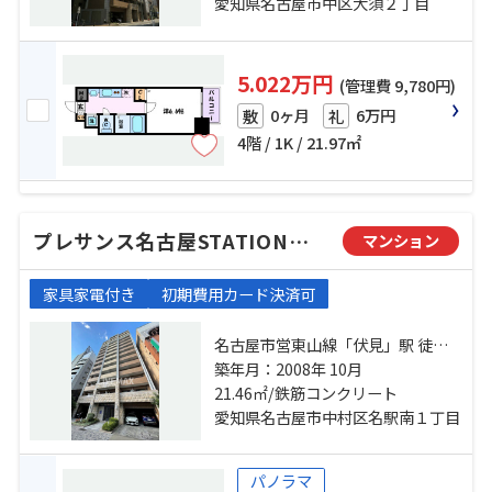
「矢場町」駅 徒歩12分
愛知県名古屋市中区大須２丁目
5.022万円
(管理費 9,780円)
0ヶ月
6万円
敷
礼
4階 / 1K / 21.97㎡
プレサンス名古屋STATIONアブソリュート
マンション
家具家電付き
初期費用カード決済可
名古屋市営東山線「伏見」駅 徒歩
10分 名古屋市営桜通線「国際セン
築年月：2008年 10月
ター」駅 徒歩10分 名古屋市営東山
21.46㎡/鉄筋コンクリート
線「名古屋」駅 徒歩15分
愛知県名古屋市中村区名駅南１丁目
パノラマ