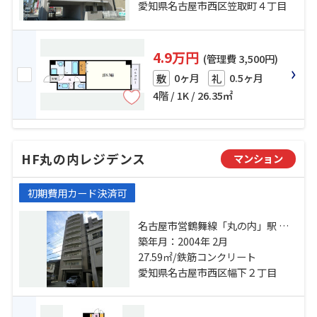
内緑地公園」駅 徒歩26分
愛知県名古屋市西区笠取町４丁目
4.9万円
(管理費 3,500円)
0ヶ月
0.5ヶ月
敷
礼
4階 / 1K / 26.35㎡
HF丸の内レジデンス
マンション
初期費用カード決済可
名古屋市営鶴舞線「丸の内」駅 徒
歩9分 名古屋市営桜通線「国際セン
築年月：2004年 2月
ター」駅 徒歩10分 名古屋市営東山
27.59㎡/鉄筋コンクリート
線「名古屋」駅 徒歩15分
愛知県名古屋市西区幅下２丁目