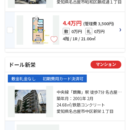
「御器所」駅 徒歩17分
愛知県名古屋市昭和区藤成通１丁目
4.4万円
(管理費 3,500円)
0万円
0万円
敷
礼
4階 / 1R / 21.00㎡
ドール新栄
マンション
敷金礼金なし
初期費用カード決済可
中央線「鶴舞」駅 徒歩7分 名古屋市
営鶴舞線「鶴舞」駅 徒歩8分 名古屋
築年月：2001年 2月
市営名城線「矢場町」駅 徒歩13分
24.68㎡/鉄筋コンクリート
愛知県名古屋市中区新栄１丁目