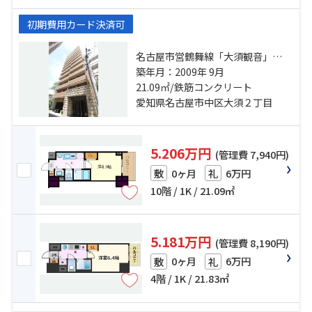
初期費用カード決済可
名古屋市営鶴舞線「大須観音」
駅 徒歩4分 名古屋市営東山線「伏
築年月：2009年 9月
見」駅 徒歩10分 名古屋市営名城線
21.09㎡/鉄筋コンクリート
「上前津」駅 徒歩12分
愛知県名古屋市中区大須２丁目
5.206万円
(管理費 7,940円)
0ヶ月
6万円
敷
礼
10階 / 1K / 21.09㎡
5.181万円
(管理費 8,190円)
0ヶ月
6万円
敷
礼
4階 / 1K / 21.83㎡