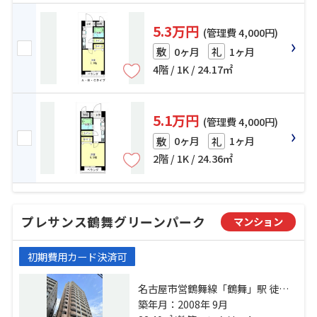
5.3万円
(管理費 4,000円)
0ヶ月
1ヶ月
敷
礼
4階 / 1K / 24.17㎡
5.1万円
(管理費 4,000円)
0ヶ月
1ヶ月
敷
礼
2階 / 1K / 24.36㎡
プレサンス鶴舞グリーンパーク
マンション
初期費用カード決済可
名古屋市営鶴舞線「鶴舞」駅 徒歩5
分 名古屋市営名城線「上前津」
築年月：2008年 9月