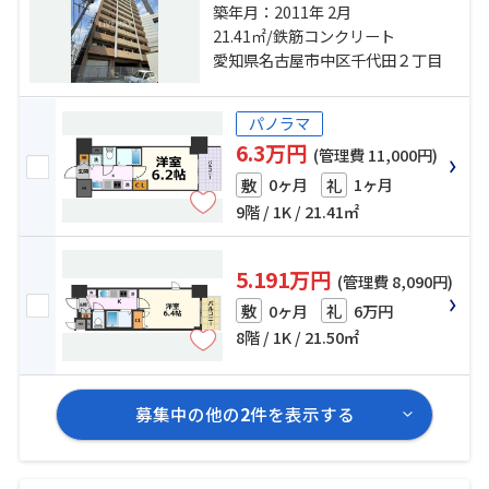
営鶴舞線「鶴舞」駅 徒歩5分 名古屋
築年月：2011年 2月
市営名城線「上前津」駅 徒歩9分
21.41㎡/鉄筋コンクリート
愛知県名古屋市中区千代田２丁目
パノラマ
6.3万円
(管理費 11,000円)
0ヶ月
1ヶ月
敷
礼
9階 / 1K / 21.41㎡
5.191万円
(管理費 8,090円)
0ヶ月
6万円
敷
礼
8階 / 1K / 21.50㎡
募集中の他の
2
件を表示する