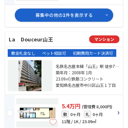
募集中の他の
1
件を表示する
La Douceur山王
マンション
敷金礼金なし
ペット相談可
初期費用カード決済可
名鉄名古屋本線「山王」駅 徒歩7分
東海道本線「尾頭橋」駅 徒歩13分
築年月：2008年 1月
名古屋市営鶴舞線「大須観音」
23.09㎡/鉄筋コンクリート
駅 徒歩15分
愛知県名古屋市中川区山王１丁目
5.4万円
(管理費 8,000円)
0ヶ月
0ヶ月
敷
礼
11階 / 1K / 23.09㎡