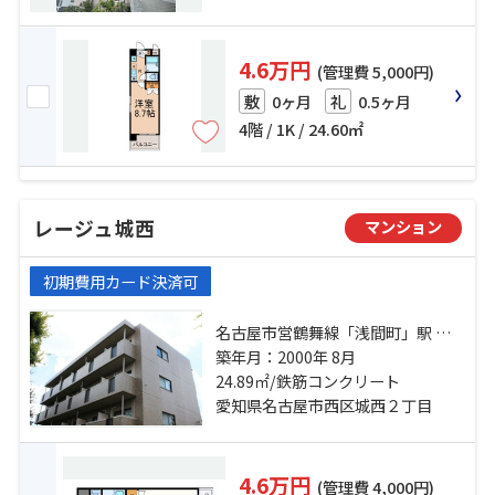
4.6万円
(管理費 5,000円)
0ヶ月
0.5ヶ月
敷
礼
4階 / 1K / 24.60㎡
レージュ城西
マンション
初期費用カード決済可
名古屋市営鶴舞線「浅間町」駅 徒
歩4分 名古屋市営鶴舞線「浄心」
築年月：2000年 8月
駅 徒歩11分 名古屋市営鶴舞線「丸
24.89㎡/鉄筋コンクリート
の内」駅 徒歩20分
愛知県名古屋市西区城西２丁目
4.6万円
(管理費 4,000円)