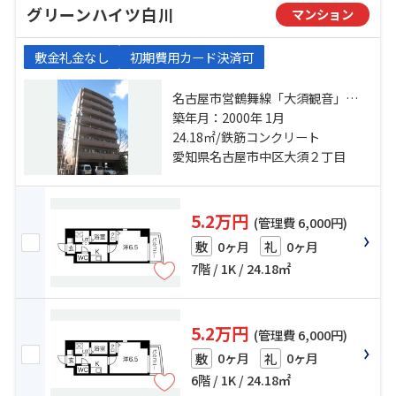
グリーンハイツ白川
マンション
敷金礼金なし
初期費用カード決済可
名古屋市営鶴舞線「大須観音」
駅 徒歩5分 名古屋市営名城線「上前
築年月：2000年 1月
津」駅 徒歩12分 名古屋市営東山線
24.18㎡/鉄筋コンクリート
「伏見」駅 徒歩15分
愛知県名古屋市中区大須２丁目
5.2万円
(管理費 6,000円)
0ヶ月
0ヶ月
敷
礼
7階 / 1K / 24.18㎡
5.2万円
(管理費 6,000円)
0ヶ月
0ヶ月
敷
礼
6階 / 1K / 24.18㎡