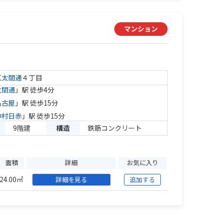
マンション
区
太閤通
４丁目
太閤通
」駅 徒歩4分
名古屋
」駅 徒歩15分
中村日赤
」駅 徒歩15分
9階建
構造
鉄筋コンクリート
面積
詳細
お気に入り
24.00㎡
詳細を見る
追加する