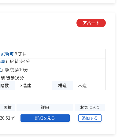
アパート
則武新町
３丁目
亀島
」駅 徒歩4分
生
」駅 徒歩10分
」駅 徒歩16分
階数
3階建
構造
木造
面積
詳細
お気に入り
20.61㎡
詳細を見る
追加する