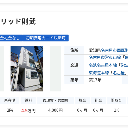
ソリッド則武
金礼金なし
初期費用カード決済可
住所
愛知県
名古屋市西区
名古屋市営東山線
「
交通
名鉄名古屋本線
「
栄
東海道本線
「
名古屋
築年
築17年
所在階
賃料
管理費・共益費
敷金
礼金
間取り
4.5
2階
4,000円
0ヶ月
0ヶ月
1K
万円