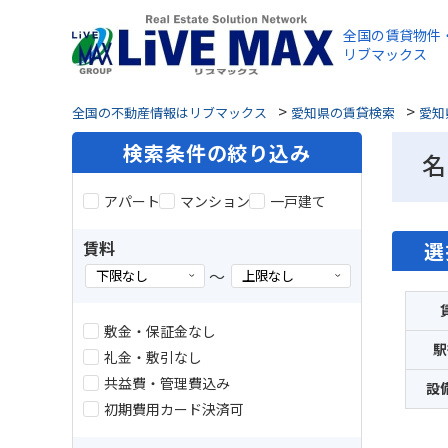
全国の賃貸物件
リブマックス
>
>
全国の不動産情報はリブマックス
愛知県の賃貸検索
愛知
検索条件の絞り込み
名
アパート
マンション
一戸建て
賃料
選
～
敷金・保証金なし
駅
礼金・敷引なし
共益費・管理費込み
設
初期費用カード決済可