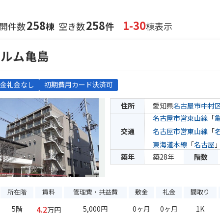
258
258
1-30
開件数
棟
空き数
件
棟表示
カルム亀島
金礼金なし
初期費用カード決済可
住所
愛知県
名古屋市中村
名古屋市営東山線
「
交通
名古屋市営東山線
「
東海道本線
「
名古屋
築年
築28年
階数
所在階
賃料
管理費・共益費
敷金
礼金
間取り
4.2
5階
5,000円
0ヶ月
0ヶ月
1K
万円