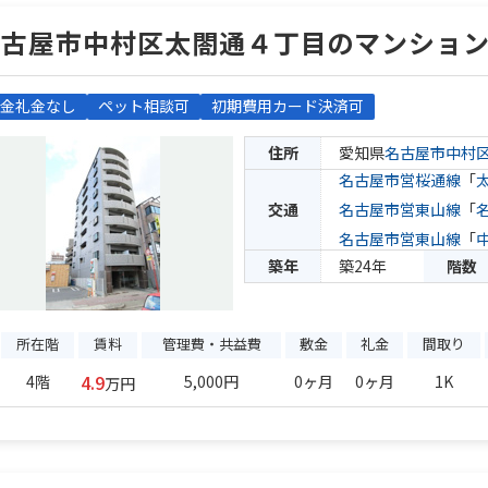
名古屋市中村区太閤通４丁目のマンショ
金礼金なし
ペット相談可
初期費用カード決済可
住所
愛知県
名古屋市中村
名古屋市営桜通線
「
交通
名古屋市営東山線
「
名古屋市営東山線
「
築年
築24年
階数
所在階
賃料
管理費・共益費
敷金
礼金
間取り
4.9
4階
5,000円
0ヶ月
0ヶ月
1K
万円