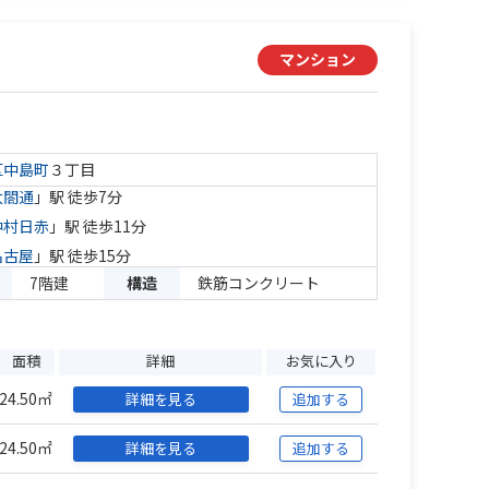
マンション
区
中島町
３丁目
太閤通
」駅 徒歩7分
中村日赤
」駅 徒歩11分
名古屋
」駅 徒歩15分
7階建
構造
鉄筋コンクリート
面積
詳細
お気に入り
24.50㎡
詳細を見る
追加する
24.50㎡
詳細を見る
追加する