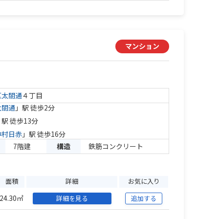
マンション
区
太閤通
４丁目
太閤通
」駅 徒歩2分
」駅 徒歩13分
中村日赤
」駅 徒歩16分
7階建
構造
鉄筋コンクリート
面積
詳細
お気に入り
24.30㎡
詳細を見る
追加する