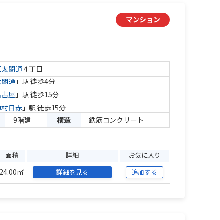
ン
マンション
区
太閤通
４丁目
太閤通
」駅 徒歩4分
名古屋
」駅 徒歩15分
中村日赤
」駅 徒歩15分
9階建
構造
鉄筋コンクリート
面積
詳細
お気に入り
24.00㎡
詳細を見る
追加する