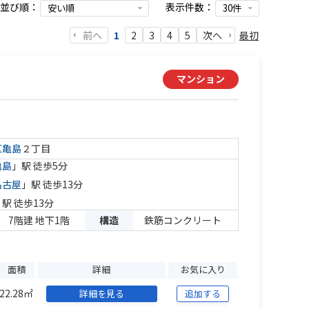
並び順：
表示件数：
前へ
最初
1
2
3
4
5
次へ
マンション
区
亀島
２丁目
亀島
」駅 徒歩5分
名古屋
」駅 徒歩13分
」駅 徒歩13分
7階建 地下1階
構造
鉄筋コンクリート
面積
詳細
お気に入り
22.28㎡
詳細を見る
追加する