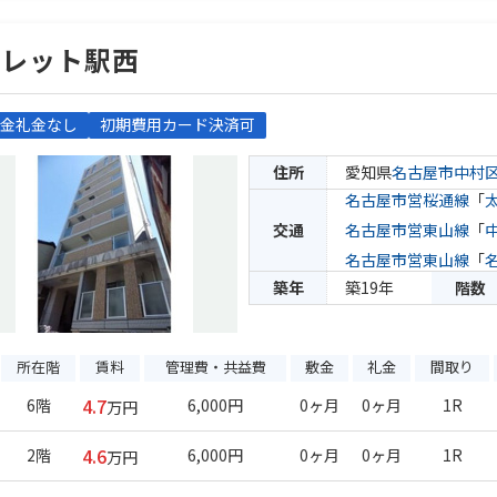
パレット駅西
金礼金なし
初期費用カード決済可
住所
愛知県
名古屋市中村
名古屋市営桜通線
「
交通
名古屋市営東山線
「
名古屋市営東山線
「
築年
築19年
階数
所在階
賃料
管理費・共益費
敷金
礼金
間取り
4.7
6階
6,000円
0ヶ月
0ヶ月
1R
万円
4.6
2階
6,000円
0ヶ月
0ヶ月
1R
万円