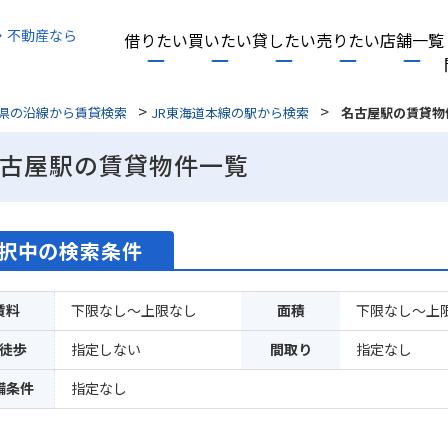
・不動産なら
借りたい
買いたい
貸したい
売りたい
店舗一覧
>
>
県の沿線から賃貸検索
JR東海道本線の駅から検索
名古屋駅の賃貸物
古屋駅の賃貸物件一覧
択中の検索条件
賃料
下限なし～上限なし
面積
下限なし～上
徒歩
指定しない
間取り
指定なし
備条件
指定なし