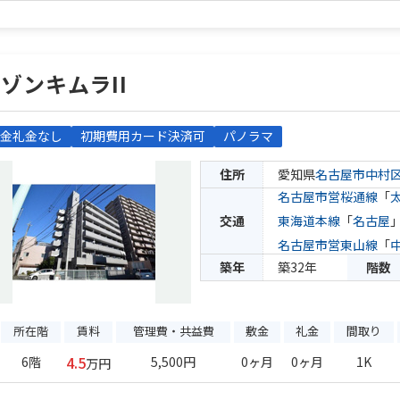
ゾンキムラII
金礼金なし
初期費用カード決済可
パノラマ
住所
愛知県
名古屋市中村
名古屋市営桜通線
「
交通
東海道本線
「
名古屋
名古屋市営東山線
「
築年
築32年
階数
所在階
賃料
管理費・共益費
敷金
礼金
間取り
4.5
6階
5,500円
0ヶ月
0ヶ月
1K
万円