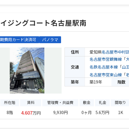
ライジングコート名古屋駅南
期費用カード決済可
パノラマ
住所
愛知県
名古屋市中村
名古屋市営鶴舞線
「
交通
名鉄名古屋本線
「
山
名古屋市営東山線
「
築年
築19年
階数
所在階
賃料
管理費・共益費
敷金
礼金
間取り
4.607
8階
9,930円
0ヶ月
5.6万円
1K
万円