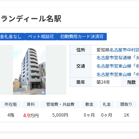
グランディール名駅
金礼金なし
ペット相談可
初期費用カード決済可
住所
愛知県
名古屋市中村
名古屋市営桜通線
「
交通
名古屋市営東山線
「
名古屋市営東山線
「
築年
築24年
階数
所在階
賃料
管理費・共益費
敷金
礼金
間取り
4.9
4階
5,000円
0ヶ月
0ヶ月
1K
万円