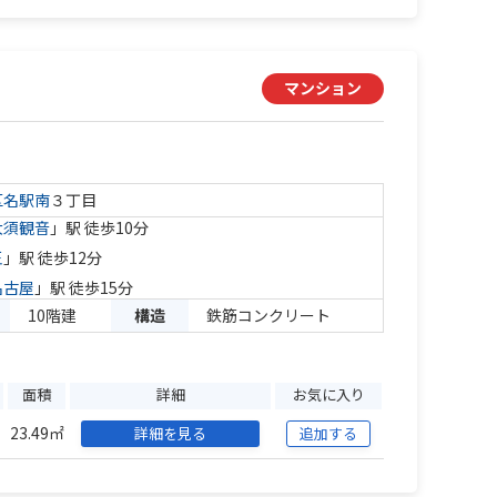
マンション
区
名駅南
３丁目
大須観音
」駅 徒歩10分
王
」駅 徒歩12分
名古屋
」駅 徒歩15分
10階建
構造
鉄筋コンクリート
面積
詳細
お気に入り
23.49㎡
詳細を見る
追加する