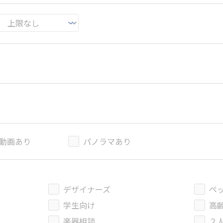
動画あり
パノラマあり
デザイナーズ
ペ
学生向け
高
楽器相談
２