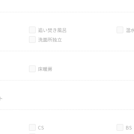
追い焚き風呂
温
洗面所独立
床暖房
ト
CS
BS