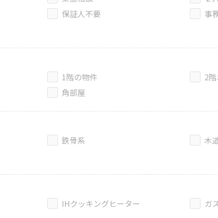
保証人不要
事
1階の物件
2
角部屋
鉄骨系
木
IHクッキングヒーター
ガ