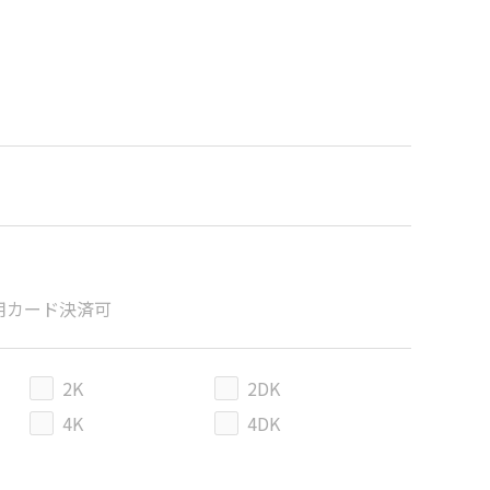
用カード決済可
2K
2DK
4K
4DK