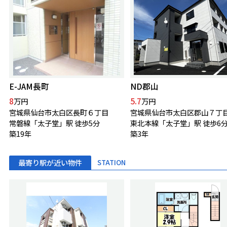
E-JAM長町
ND郡山
8
5.7
万円
万円
宮城県仙台市太白区長町６丁目
宮城県仙台市太白区郡山７丁
常磐線「太子堂」駅 徒歩5分
東北本線「太子堂」駅 徒歩6
築19年
築3年
最寄り駅が近い物件
STATION