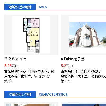
地域が近い物件
AREA
３２Ｗｅｓｔ
a l’aise太子堂
5.85
5.2
万円
万円
宮城県仙台市太白区西中田５丁目
宮城県仙台市太白区諏訪町
東北本線「南仙台」駅 徒歩8分
東北本線「太子堂」駅 徒歩9
築6年
築11年
特徴が近い物件
CHARACTERISTICS