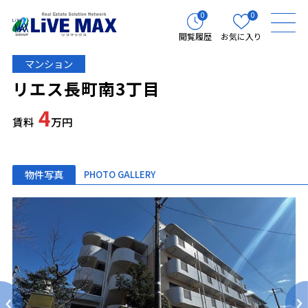
0
0
閲覧履歴
お気に入り
マンション
リエス長町南3丁目
4
賃料
万円
物件写真
PHOTO GALLERY