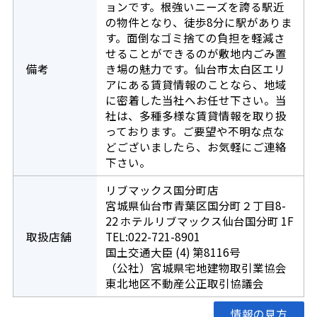
ョンです。根強いニーズを誇る駅近
の物件となり、徒歩8分に駅がありま
す。面倒なゴミ捨ての負担を軽減さ
せることができるのが敷地内ごみ置
備考
き場の魅力です。仙台市太白区エリ
アにある賃貸情報のことなら、地域
に密着した当社へお任せ下さい。当
社は、多種多様な賃貸情報を取り扱
っております。ご要望や不明な点な
どございましたら、お気軽にご連絡
下さい。
リブマックス国分町店
宮城県仙台市青葉区国分町２丁目8-
22 ホテルリブマックス仙台国分町 1F
取扱店舗
TEL:022-721-8901
国土交通大臣 (4) 第8116号
（公社）宮城県宅地建物取引業協会
東北地区不動産公正取引協議会
情報の見方