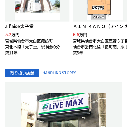
a l’aise太子堂
5.2
6.6
万円
万円
宮城県仙台市太白区諏訪町
宮城県仙台市太白区鹿野３丁
東北本線「太子堂」駅 徒歩9分
築11年
築5年
取り扱い店舗
HANDLING STORES