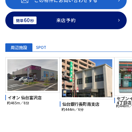
この物件にお問い合わせする
60
来店予約
簡単
秒
周辺施設
SPOT
イオン 仙台富沢店
セブン
4丁目店
約465m／6分
仙台銀行長町南支店
約448m
約444m／6分