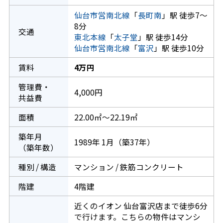
仙台市営南北線
「
長町南
」駅 徒歩7～
8分
交通
東北本線
「
太子堂
」駅 徒歩14分
仙台市営南北線
「
富沢
」駅 徒歩10分
賃料
4万円
管理費・
4,000円
共益費
面積
22.00㎡～22.19㎡
築年月
1989年 1月（築37年）
（築年数）
種別 / 構造
マンション / 鉄筋コンクリート
階建
4階建
近くのイオン 仙台富沢店まで徒歩6分
で行けます。こちらの物件はマンシ