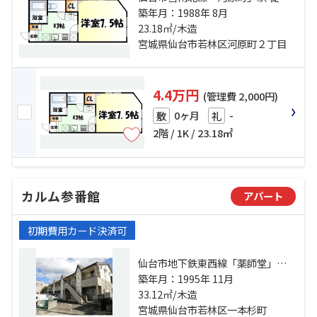
分 仙台市営南北線「長町一丁目」
築年月：1988年 8月
駅 徒歩7分 東北本線「長町」駅 徒
23.18㎡/木造
歩18分
宮城県仙台市若林区河原町２丁目
4.4万円
(管理費 2,000円)
0ヶ月
-
敷
礼
2階 / 1K / 23.18㎡
カルム参番館
アパート
初期費用カード決済可
仙台市地下鉄東西線「薬師堂」
駅 徒歩7分 仙石線「宮城野原」
築年月：1995年 11月
駅 徒歩29分 仙台市営南北線「河原
33.12㎡/木造
町」駅 徒歩30分
宮城県仙台市若林区一本杉町