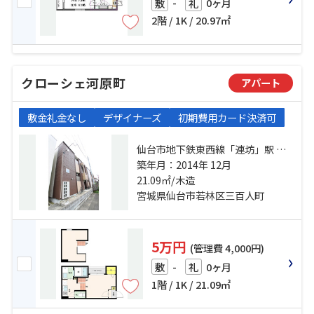
-
0ヶ月
敷
礼
2階 / 1K / 20.97㎡
クローシェ河原町
アパート
敷金礼金なし
デザイナーズ
初期費用カード決済可
仙台市地下鉄東西線「連坊」駅 徒
歩8分 仙台市営南北線「河原町」
築年月：2014年 12月
駅 徒歩11分 仙台市営南北線「愛宕
21.09㎡/木造
橋」駅 徒歩14分
宮城県仙台市若林区三百人町
5万円
(管理費 4,000円)
-
0ヶ月
敷
礼
1階 / 1K / 21.09㎡