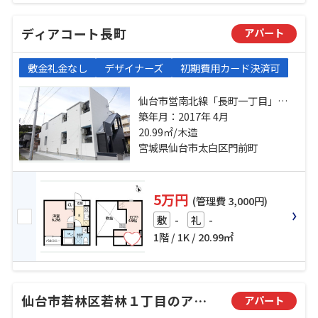
ディアコート長町
アパート
敷金礼金なし
デザイナーズ
初期費用カード決済可
仙台市営南北線「長町一丁目」
駅 徒歩9分 仙台市営南北線「河原
築年月：2017年 4月
町」駅 徒歩16分 東北本線「長町」
20.99㎡/木造
駅 徒歩17分
宮城県仙台市太白区門前町
5万円
(管理費 3,000円)
-
-
敷
礼
1階 / 1K / 20.99㎡
仙台市若林区若林１丁目のアパート
アパート