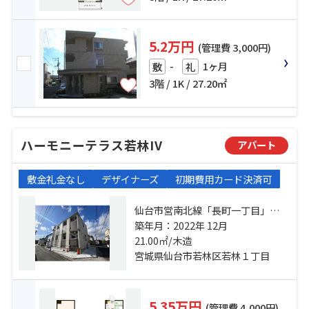
5.2万円
(管理費 3,000円)
-
1ヶ月
敷
礼
3階 / 1K / 27.20㎡
ハーモニーテラス若林IV
アパート
敷金礼金なし
デザイナーズ
初期費用カード決済可
仙台市営南北線「長町一丁目」
駅 徒歩9分 仙台市営南北線「河原
築年月：2022年 12月
町」駅 徒歩16分 若林一丁目バス停
21.00㎡/木造
下車 徒歩5分
宮城県仙台市若林区若林１丁目
5.35万円
(管理費 4,000円)