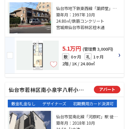
仙台市地下鉄東西線「薬師堂」
駅 徒歩9分 仙石線「榴ケ岡」駅 徒
築年月：1997年 10月
歩22分 仙台市営南北線「河原町」
24.80㎡/鉄筋コンクリート
駅 徒歩22分
宮城県仙台市若林区椌木通
5.1万円
(管理費 3,000円)
0ヶ月
1ヶ月
敷
礼
2階 / 1K / 24.80㎡
仙台市若林区南小泉字八軒小路のアパート
アパート
敷金礼金なし
デザイナーズ
初期費用カード決済可
仙台市営南北線「河原町」駅 徒歩9
分 仙台市営南北線「長町一丁目」
築年月：2018年 10月