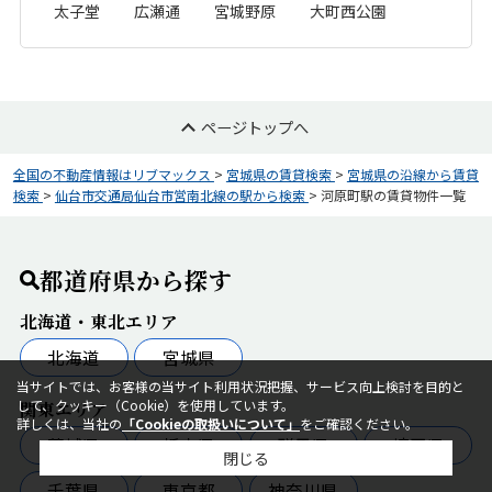
太子堂
広瀬通
宮城野原
大町西公園
ページトップへ
全国の不動産情報はリブマックス
>
宮城県の賃貸検索
>
宮城県の沿線から賃貸
検索
>
仙台市交通局仙台市営南北線の駅から検索
>
河原町駅の賃貸物件一覧
都道府県から探す
北海道・東北エリア
北海道
宮城県
当サイトでは、お客様の当サイト利用状況把握、サービス向上検討を目的と
して、クッキー（Cookie）を使用しています。
関東エリア
詳しくは、当社の
「Cookieの取扱いについて」
をご確認ください。
茨城県
栃木県
群馬県
埼玉県
閉じる
千葉県
東京都
神奈川県