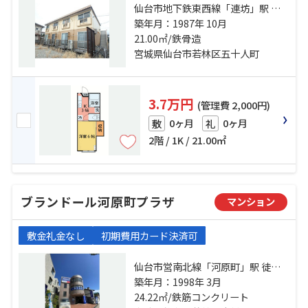
仙台市地下鉄東西線「連坊」駅 徒
歩11分 仙台市営南北線「河原町」
築年月：1987年 10月
駅 徒歩12分 仙石線「榴ケ岡」駅 徒
21.00㎡/鉄骨造
歩22分
宮城県仙台市若林区五十人町
3.7万円
(管理費 2,000円)
0ヶ月
0ヶ月
敷
礼
2階 / 1K / 21.00㎡
ブランドール河原町プラザ
マンション
敷金礼金なし
初期費用カード決済可
仙台市営南北線「河原町」駅 徒歩1
分 仙台市営南北線「長町一丁目」
築年月：1998年 3月
駅 徒歩12分 仙台市地下鉄東西線
24.22㎡/鉄筋コンクリート