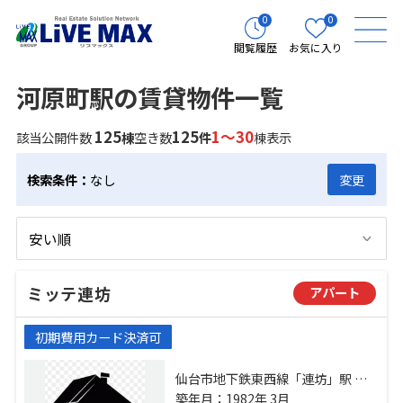
0
0
閲覧履歴
お気に入り
河原町駅の賃貸物件一覧
125
125
1～30
該当公開件数
棟
空き数
件
棟表示
検索条件：
なし
変更
ミッテ連坊
アパート
初期費用カード決済可
仙台市地下鉄東西線「連坊」駅 徒
歩9分 仙台市地下鉄東西線「薬師
築年月：1982年 3月