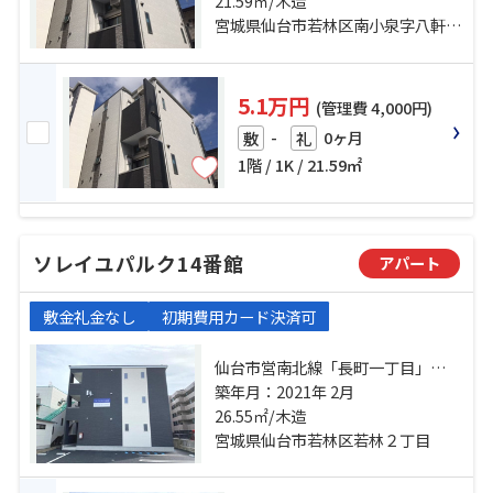
駅 徒歩16分 仙台市地下鉄東西線
21.59㎡/木造
「連坊」駅 徒歩17分
宮城県仙台市若林区南小泉字八軒小路
5.1万円
(管理費 4,000円)
-
0ヶ月
敷
礼
1階 / 1K / 21.59㎡
ソレイユパルク14番館
アパート
敷金礼金なし
初期費用カード決済可
仙台市営南北線「長町一丁目」
駅 徒歩14分 仙台市営南北線「河原
築年月：2021年 2月
町」駅 徒歩18分 東北本線「長町」
26.55㎡/木造
駅 徒歩25分
宮城県仙台市若林区若林２丁目