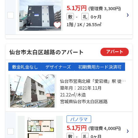
5.1万円
(管理費 3,300円)
-
0ヶ月
敷
礼
1階 / 1K / 26.55㎡
仙台市太白区越路のアパート
アパート
敷金礼金なし
デザイナーズ
初期費用カード決済可
仙台市営南北線「愛宕橋」駅 徒歩8
分 仙台市営南北線「河原町」駅 徒
築年月：2021年 11月
歩14分 仙台市営南北線「五橋」
21.22㎡/木造
駅 徒歩14分
宮城県仙台市太白区越路
パノラマ
5.1万円
(管理費 4,000円)
-
0ヶ月
敷
礼