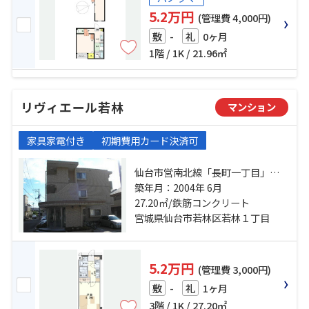
5.2万円
(管理費 4,000円)
-
0ヶ月
敷
礼
1階 / 1K / 21.96㎡
リヴィエール若林
マンション
家具家電付き
初期費用カード決済可
仙台市営南北線「長町一丁目」
駅 徒歩11分 仙台市営南北線「河原
築年月：2004年 6月
町」駅 徒歩14分 東北本線「長町」
27.20㎡/鉄筋コンクリート
駅 徒歩22分
宮城県仙台市若林区若林１丁目
5.2万円
(管理費 3,000円)
-
1ヶ月
敷
礼
3階 / 1K / 27.20㎡