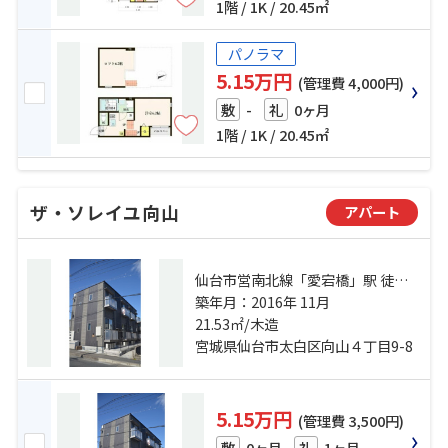
1階 / 1K / 20.45㎡
パノラマ
5.15万円
(管理費 4,000円)
-
0ヶ月
敷
礼
1階 / 1K / 20.45㎡
ザ・ソレイユ向山
アパート
仙台市営南北線「愛宕橋」駅 徒歩
13分 仙台市営南北線「河原町」
築年月：2016年 11月
駅 徒歩18分 向山四丁目バス停下
21.53㎡/木造
車 徒歩1分
宮城県仙台市太白区向山４丁目9-8
5.15万円
(管理費 3,500円)
0ヶ月
1ヶ月
敷
礼