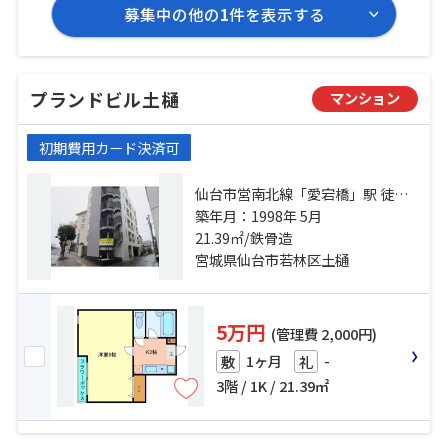
募集中の他の
1
件を表示する
プランドビル土樋
マンション
初期費用カード決済可
仙台市営南北線「愛宕橋」駅 徒歩2
分 仙台市営南北線「五橋」駅 徒歩
築年月：1998年 5月
10分 仙台市営南北線「河原町」
21.39㎡/鉄骨造
駅 徒歩11分
宮城県仙台市若林区土樋
5万円
(管理費 2,000円)
1ヶ月
-
敷
礼
3階 / 1K / 21.39㎡