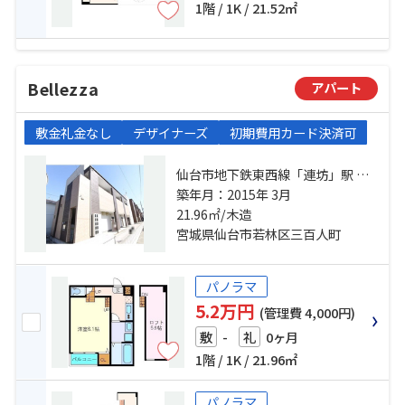
1階 / 1K / 21.52㎡
Bellezza
アパート
敷金礼金なし
デザイナーズ
初期費用カード決済可
仙台市地下鉄東西線「連坊」駅 徒
歩8分 仙台市営南北線「河原町」
築年月：2015年 3月
駅 徒歩11分 仙台市営南北線「愛宕
21.96㎡/木造
橋」駅 徒歩14分
宮城県仙台市若林区三百人町
パノラマ
5.2万円
(管理費 4,000円)
-
0ヶ月
敷
礼
1階 / 1K / 21.96㎡
パノラマ