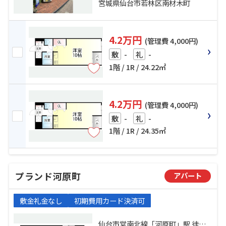
「連坊」駅 徒歩18分
宮城県仙台市若林区南材木町
4.2万円
(管理費 4,000円)
-
-
敷
礼
1階 / 1R / 24.22㎡
4.2万円
(管理費 4,000円)
-
-
敷
礼
1階 / 1R / 24.35㎡
プランド河原町
アパート
敷金礼金なし
初期費用カード決済可
仙台市営南北線「河原町」駅 徒歩8