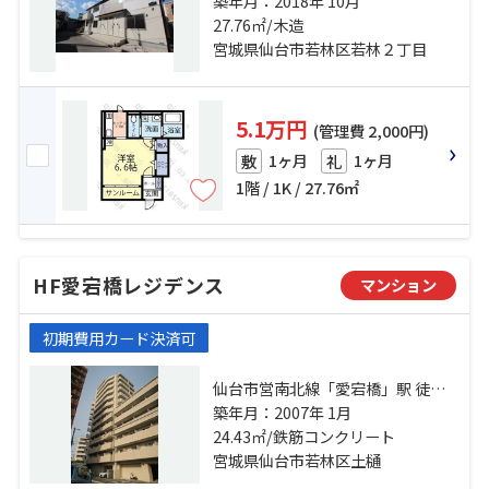
駅 徒歩16分 仙台市営南北線「河原
築年月：2018年 10月
町」駅 徒歩20分 東北本線「長町」
27.76㎡/木造
駅 徒歩25分
宮城県仙台市若林区若林２丁目
5.1万円
(管理費 2,000円)
1ヶ月
1ヶ月
敷
礼
1階 / 1K / 27.76㎡
HF愛宕橋レジデンス
マンション
初期費用カード決済可
仙台市営南北線「愛宕橋」駅 徒歩3
分 仙台市営南北線「河原町」駅 徒
築年月：2007年 1月
歩8分 仙台市営南北線「五橋」駅 徒
24.43㎡/鉄筋コンクリート
歩10分
宮城県仙台市若林区土樋