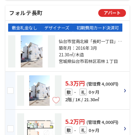
フォルテ長町
アパート
敷金礼金なし
デザイナーズ
初期費用カード決済可
仙台市営南北線「長町一丁目」
駅 徒歩8分 仙台市営南北線「河原
築年月：2016年 3月
町」駅 徒歩11分 常磐線「長町」
21.30㎡/木造
駅 徒歩17分
宮城県仙台市若林区若林１丁目
5.3万円
(管理費 4,000円)
-
0ヶ月
敷
礼
2階 / 1K / 21.30㎡
5.2万円
(管理費 4,000円)
-
0ヶ月
敷
礼