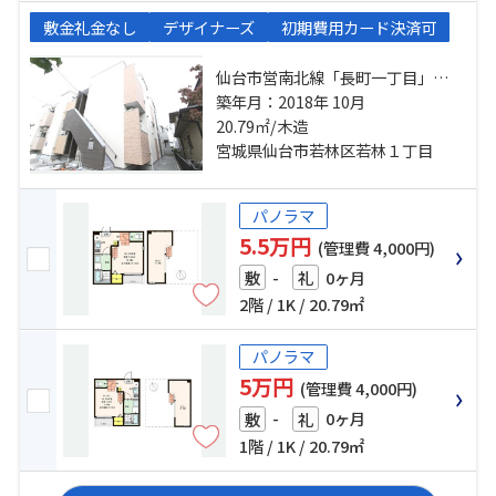
敷金礼金なし
デザイナーズ
初期費用カード決済可
仙台市営南北線「長町一丁目」
駅 徒歩10分 仙台市営南北線「河原
築年月：2018年 10月
町」駅 徒歩11分 東北本線「長町」
20.79㎡/木造
駅 徒歩20分
宮城県仙台市若林区若林１丁目
パノラマ
5.5万円
(管理費 4,000円)
-
0ヶ月
敷
礼
2階 / 1K / 20.79㎡
パノラマ
5万円
(管理費 4,000円)
-
0ヶ月
敷
礼
1階 / 1K / 20.79㎡