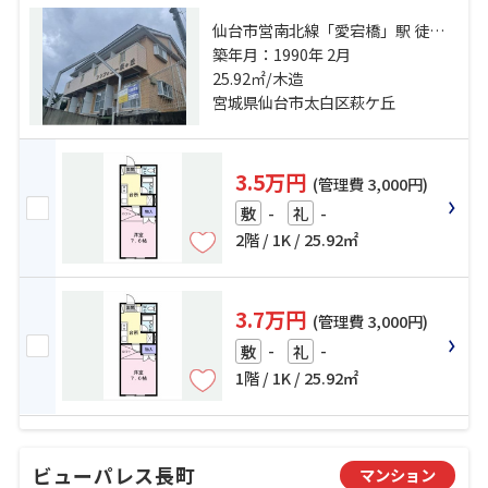
仙台市営南北線「愛宕橋」駅 徒歩
20分 仙台市営南北線「五橋」駅 徒
築年月：1990年 2月
歩25分 仙台市営南北線「河原町」
25.92㎡/木造
駅 徒歩26分
宮城県仙台市太白区萩ケ丘
3.5万円
(管理費 3,000円)
-
-
敷
礼
2階 / 1K / 25.92㎡
3.7万円
(管理費 3,000円)
-
-
敷
礼
1階 / 1K / 25.92㎡
ビューパレス長町
マンション