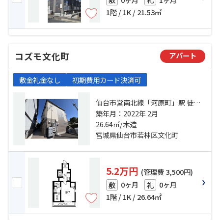
1階 / 1K / 21.53㎡
コズモ文化町
アパート
敷金礼金なし
初期費用カード決済可
仙台市営南北線「河原町」駅 徒歩
14分 仙台市地下鉄東西線「連坊」
築年月：2022年 2月
駅 徒歩15分 仙台市営南北線「長町
26.64㎡/木造
一丁目」駅 徒歩20分
宮城県仙台市若林区文化町
5.2万円
(管理費 3,500円)
0ヶ月
0ヶ月
敷
礼
1階 / 1K / 26.64㎡