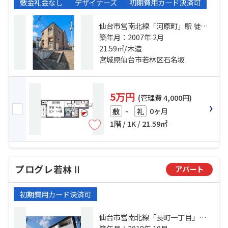
敷金礼金なし
デザイナーズ
初期費用カード決済可
仙台市営南北線「河原町」駅 徒歩6
分 仙台市営南北線「愛宕橋」駅 徒
築年月：2007年 2月
歩7分 仙台市地下鉄東西線「連坊」
21.59㎡/木造
駅 徒歩11分
宮城県仙台市若林区石名坂
5万円
(管理費 4,000円)
-
0ヶ月
敷
礼
1階 / 1K / 21.59㎡
プログレ若林Ⅱ
アパート
初期費用カード決済可
仙台市営南北線「長町一丁目」