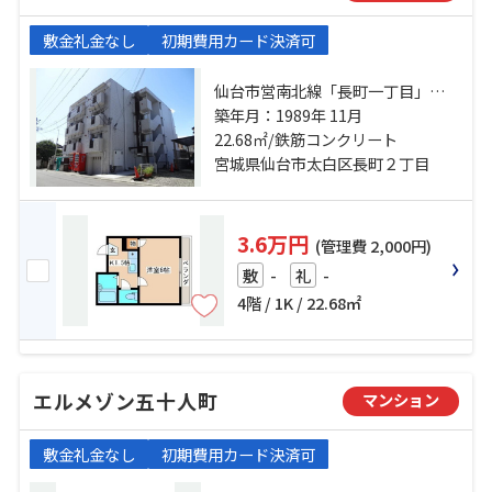
敷金礼金なし
初期費用カード決済可
仙台市営南北線「長町一丁目」
駅 徒歩7分 東北本線「長町」駅 徒
築年月：1989年 11月
歩12分 仙台市営南北線「河原町」
22.68㎡/鉄筋コンクリート
駅 徒歩15分
宮城県仙台市太白区長町２丁目
3.6万円
(管理費 2,000円)
-
-
敷
礼
4階 / 1K / 22.68㎡
エルメゾン五十人町
マンション
敷金礼金なし
初期費用カード決済可