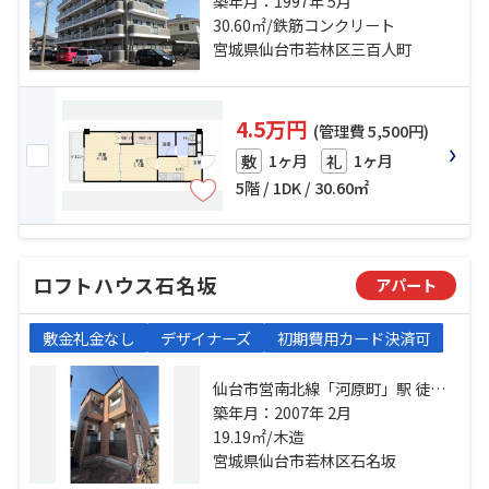
15分 仙台市地下鉄東西線「連坊」
築年月：1997年 5月
駅 徒歩12分 保春院前丁バス停下
30.60㎡/鉄筋コンクリート
車 徒歩1分
宮城県仙台市若林区三百人町
4.5万円
(管理費 5,500円)
1ヶ月
1ヶ月
敷
礼
5階 / 1DK / 30.60㎡
ロフトハウス石名坂
アパート
敷金礼金なし
デザイナーズ
初期費用カード決済可
仙台市営南北線「河原町」駅 徒歩7
分 仙台市営南北線「愛宕橋」駅 徒
築年月：2007年 2月
歩8分 仙台市地下鉄東西線「連坊」
19.19㎡/木造
駅 徒歩12分
宮城県仙台市若林区石名坂