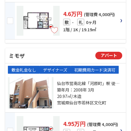
4.6万円
(管理費 4,000円)
-
0ヶ月
敷
礼
1階 / 1K / 19.19㎡
ミモザ
アパート
敷金礼金なし
デザイナーズ
初期費用カード決済可
仙台市営南北線「河原町」駅 徒歩
12分 仙台市地下鉄東西線「連坊」
築年月：2008年 3月
駅 徒歩16分 仙台市営南北線「長町
20.97㎡/木造
一丁目」駅 徒歩17分
宮城県仙台市若林区文化町
4.95万円
(管理費 4,000円)