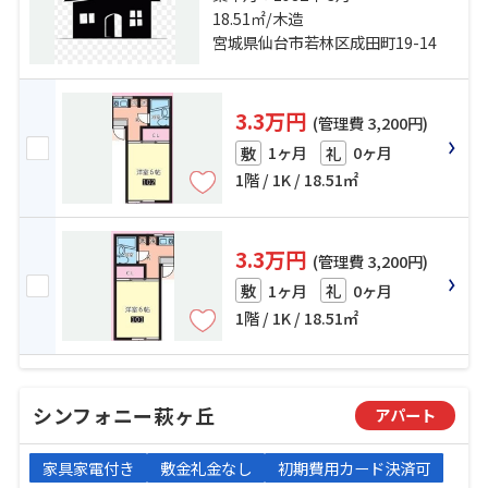
堂」駅 徒歩15分 仙台市営南北線
18.51㎡/木造
「河原町」駅 徒歩18分
宮城県仙台市若林区成田町19-14
3.3万円
(管理費 3,200円)
1ヶ月
0ヶ月
敷
礼
1階 / 1K / 18.51㎡
3.3万円
(管理費 3,200円)
1ヶ月
0ヶ月
敷
礼
1階 / 1K / 18.51㎡
シンフォニー萩ヶ丘
アパート
家具家電付き
敷金礼金なし
初期費用カード決済可