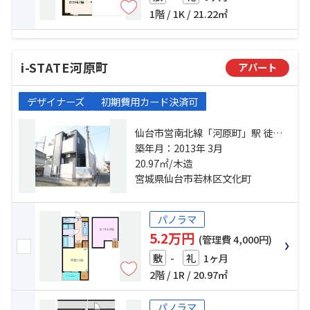
1階 / 1K / 21.22㎡
i-STATE河原町
アパート
デザイナーズ
初期費用カード決済可
仙台市営南北線「河原町」駅 徒歩9
分 仙台市営南北線「長町一丁目」
築年月：2013年 3月
駅 徒歩14分 仙台市営南北線「愛宕
20.97㎡/木造
橋」駅 徒歩21分
宮城県仙台市若林区文化町
パノラマ
5.2万円
(管理費 4,000円)
-
1ヶ月
敷
礼
2階 / 1R / 20.97㎡
パノラマ