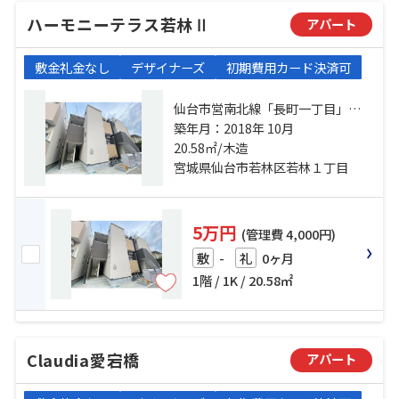
ハーモニーテラス若林Ⅱ
アパート
敷金礼金なし
デザイナーズ
初期費用カード決済可
仙台市営南北線「長町一丁目」
駅 徒歩9分 仙台市営南北線「河原
築年月：2018年 10月
町」駅 徒歩13分 常磐線「長町」
20.58㎡/木造
駅 徒歩20分
宮城県仙台市若林区若林１丁目
5万円
(管理費 4,000円)
-
0ヶ月
敷
礼
1階 / 1K / 20.58㎡
Claudia愛宕橋
アパート