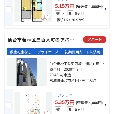
5.15万円
(管理費 4,000円)
-
0ヶ月
敷
礼
1階 / 1K / 20.97㎡
仙台市若林区三百人町のアパート
アパート
敷金礼金なし
デザイナーズ
初期費用カード決済可
仙台市地下鉄東西線「連坊」駅 徒
歩9分 仙台市地下鉄東西線「薬師
築年月：2020年 9月
堂」駅 徒歩14分 仙台市営南北線
20.45㎡/木造
「河原町」駅 徒歩15分
宮城県仙台市若林区三百人町
パノラマ
5.35万円
(管理費 4,000円)
-
0ヶ月
敷
礼