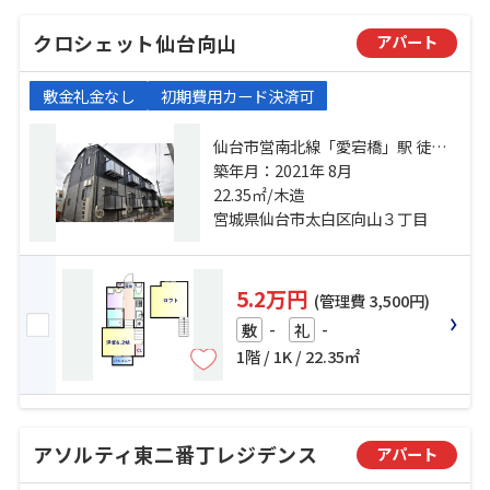
クロシェット仙台向山
アパート
敷金礼金なし
初期費用カード決済可
仙台市営南北線「愛宕橋」駅 徒歩
16分 仙台市営南北線「五橋」駅 徒
築年月：2021年 8月
歩23分 八木山入口長徳寺前バス停
22.35㎡/木造
下車 徒歩2分
宮城県仙台市太白区向山３丁目
5.2万円
(管理費 3,500円)
-
-
敷
礼
1階 / 1K / 22.35㎡
アソルティ東二番丁レジデンス
アパート