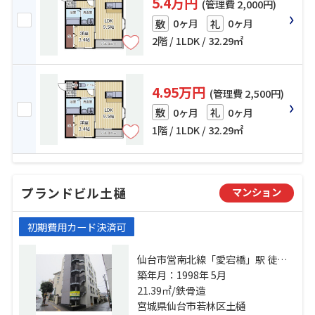
5.4万円
(管理費 2,000円)
0ヶ月
0ヶ月
敷
礼
2階 / 1LDK / 32.29㎡
4.95万円
(管理費 2,500円)
0ヶ月
0ヶ月
敷
礼
1階 / 1LDK / 32.29㎡
プランドビル土樋
マンション
初期費用カード決済可
仙台市営南北線「愛宕橋」駅 徒歩2
分 仙台市営南北線「五橋」駅 徒歩
築年月：1998年 5月
10分 仙台市営南北線「河原町」
21.39㎡/鉄骨造
駅 徒歩11分
宮城県仙台市若林区土樋