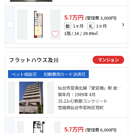
5.7万円
(管理費 3,000円)
1ヶ月
1ヶ月
敷
礼
1階 / 1K / 29.69㎡
フラットハウス及川
マンション
ペット相談可
初期費用カード決済可
仙台市営南北線「愛宕橋」駅 徒歩5
分 仙台市営南北線「五橋」駅 徒歩5
築年月：1989年 4月
35.23㎡/鉄筋コンクリート
分 東北本線「仙台」駅 徒歩17分
宮城県仙台市若林区荒町
5.7万円
(管理費 6,000円)