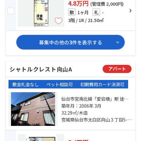
4.8万円
(管理費 2,000円)
1ヶ月
-
敷
礼
3階 / 1R / 21.50㎡
募集中の他の
3
件を表示する
シャトルクレスト向山A
アパート
敷金礼金なし
ペット相談可
初期費用カード決済可
仙台市営南北線「愛宕橋」駅 徒歩
12分 仙台市営南北線「五橋」駅 徒
築年月：2006年 3月
歩21分 向山四丁目バス停下車 徒
32.29㎡/木造
歩1分
宮城県仙台市太白区向山３丁目5-14