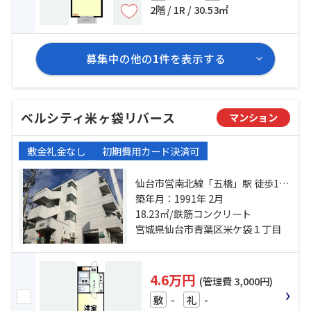
2階 / 1R / 30.53㎡
募集中の他の
1
件を表示する
ベルシティ米ヶ袋リバース
マンション
敷金礼金なし
初期費用カード決済可
仙台市営南北線「五橋」駅 徒歩15
分 仙台市営南北線「愛宕橋」駅 徒
築年月：1991年 2月
歩16分 東北本線「仙台」駅 徒歩24
18.23㎡/鉄筋コンクリート
分
宮城県仙台市青葉区米ケ袋１丁目
4.6万円
(管理費 3,000円)
-
-
敷
礼