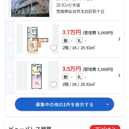
歩25分 愛宕中学校前バス停下車
25.92㎡/木造
徒歩2分
宮城県仙台市太白区萩ケ丘
3.7万円
(管理費 3,000円)
-
-
敷
礼
2階 / 1K / 25.92㎡
3.5万円
(管理費 3,000円)
-
-
敷
礼
2階 / 1K / 25.92㎡
募集中の他の
1
件を表示する
ビューパレス越路
マンション