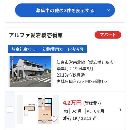
募集中の他の
3
件を表示する
アルファ愛宕橋壱番館
アパート
敷金礼金なし
初期費用カード決済可
仙台市営南北線「愛宕橋」駅 徒歩2
分 仙台市営南北線「五橋」駅 徒歩
築年月：1994年 9月
10分 愛宕神社前（宮城県）バス停
23.18㎡/鉄骨造
下車 徒歩2分
宮城県仙台市太白区越路1-3
4.2万円
(管理費 -)
0ヶ月
0ヶ月
敷
礼
2階 / 1K / 23.18㎡