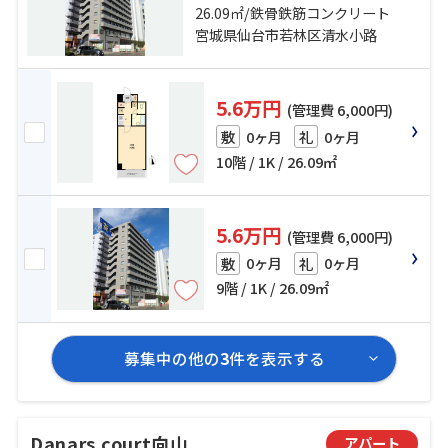
市地下鉄東西線「宮城野通」駅 徒
26.09㎡/鉄骨鉄筋コンクリート
歩14分
宮城県仙台市若林区清水小路
5.6万円
(管理費 6,000円)
0ヶ月
0ヶ月
敷
礼
10階 / 1K / 26.09㎡
5.6万円
(管理費 6,000円)
0ヶ月
0ヶ月
敷
礼
9階 / 1K / 26.09㎡
募集中の他の
3
件を表示する
Danars court向山
アパート