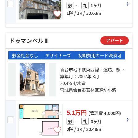
-
1ヶ月
敷
礼
1階 / 1K / 30.63㎡
ドゥマンベルⅢ
アパート
敷金礼金なし
デザイナーズ
初期費用カード決済可
仙台市地下鉄東西線「連坊」駅 徒
歩5分 仙台市営南北線「五橋」駅 徒
築年月：2007年 3月
歩10分 仙石線「榴ケ岡」駅 徒歩16
20.48㎡/木造
分
宮城県仙台市若林区連坊小路
5.1万円
(管理費 4,000円)
-
0ヶ月
敷
礼
2階 / 1K / 20.48㎡