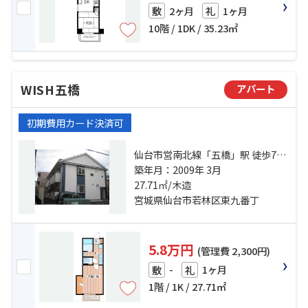
2ヶ月
1ヶ月
敷
礼
10階 / 1DK / 35.23㎡
WISH五橋
アパート
初期費用カード決済可
仙台市営南北線「五橋」駅 徒歩7分
仙台市地下鉄東西線「連坊」駅 徒
築年月：2009年 3月
歩10分 東北本線「仙台」駅 徒歩17
27.71㎡/木造
分
宮城県仙台市若林区東九番丁
5.8万円
(管理費 2,300円)
-
1ヶ月
敷
礼
1階 / 1K / 27.71㎡