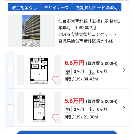
敷金礼金なし
デザイナーズ
初期費用カード決済可
仙台市営南北線「五橋」駅 徒歩1分
仙石線「仙台」駅 徒歩12分 仙台市
築年月：1988年 2月
営南北線「愛宕橋」駅 徒歩8分
34.43㎡/鉄骨鉄筋コンクリート
宮城県仙台市若林区清水小路
6.8万円
(管理費 5,000円)
0ヶ月
0ヶ月
敷
礼
8階 / 1K / 34.43㎡
5.8万円
(管理費 5,000円)
0ヶ月
0ヶ月
敷
礼
8階 / 1K / 21.30㎡