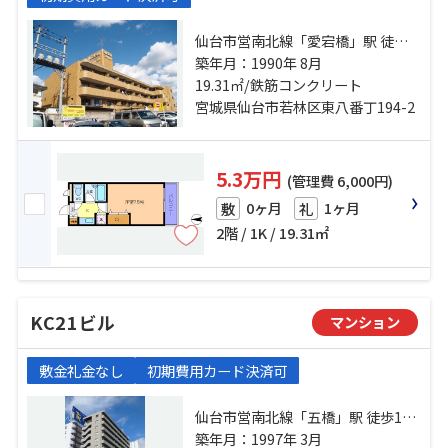
仙台市営南北線「愛宕橋」駅 徒歩6
分 仙台市営南北線「五橋」駅 徒歩
築年月：1990年 8月
19.31㎡/鉄筋コンクリート
10分 東北本線「仙台」駅 徒歩16分
宮城県仙台市若林区東八番丁194-2
5.3万円
(管理費 6,000円)
0ヶ月
1ヶ月
敷
礼
2階 / 1K / 19.31㎡
KC21ビル
マンション
敷金礼金なし
初期費用カード決済可
仙台市営南北線「五橋」駅 徒歩1分
東北本線「仙台」駅 徒歩13分 仙台
築年月：1997年 3月