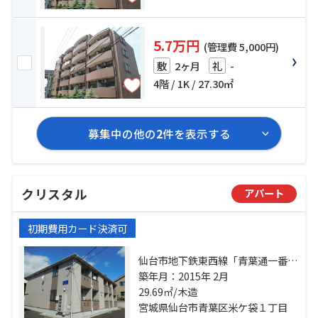
5.7万円
(管理費 5,000円)
2ヶ月
-
敷
礼
4階 / 1K / 27.30㎡
募集中の他の
2
件を表示する
クリスタル
アパート
初期費用カード決済可
仙台市地下鉄東西線「青葉通一番
町」駅 徒歩15分 仙台市地下鉄東西
築年月：2015年 2月
線「大町西公園」駅 徒歩17分 仙台
29.69㎡/木造
市営南北線「五橋」駅 徒歩13分
宮城県仙台市青葉区米ケ袋１丁目