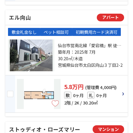
エル向山
アパート
敷金礼金なし
ペット相談可
初期費用カード決済可
仙台市営南北線「愛宕橋」駅 徒歩
15分 仙台市営南北線「五橋」駅 徒
築年月：2025年 7月
歩19分 仙台市営南北線「河原町」
30.20㎡/木造
駅 徒歩20分
宮城県仙台市太白区向山３丁目2-2
5.8万円
(管理費 4,000円)
0ヶ月
0ヶ月
敷
礼
2階 / 2K / 30.20㎡
ストゥディオ・ローズマリー
マンション