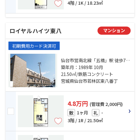
4階 / 1K / 18.23㎡
ロイヤルハイツ東八
マンション
初期費用カード決済可
仙台市営南北線「五橋」駅 徒歩7分
仙台市営南北線「愛宕橋」駅 徒歩
築年月：1989年 10月
10分 仙台市地下鉄東西線「連坊」
21.50㎡/鉄筋コンクリート
駅 徒歩11分
宮城県仙台市若林区東八番丁
4.8万円
(管理費 2,000円)
1ヶ月
-
敷
礼
3階 / 1R / 21.50㎡