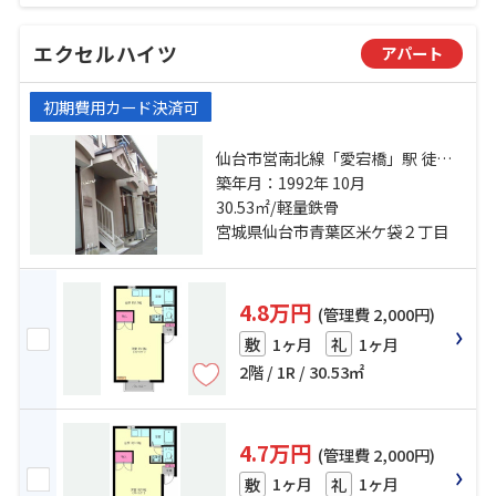
エクセルハイツ
アパート
初期費用カード決済可
仙台市営南北線「愛宕橋」駅 徒歩
13分 仙台市営南北線「五橋」駅 徒
築年月：1992年 10月
歩15分 仙台市地下鉄東西線「青葉
30.53㎡/軽量鉄骨
通一番町」駅 徒歩18分
宮城県仙台市青葉区米ケ袋２丁目
4.8万円
(管理費 2,000円)
1ヶ月
1ヶ月
敷
礼
2階 / 1R / 30.53㎡
4.7万円
(管理費 2,000円)
1ヶ月
1ヶ月
敷
礼