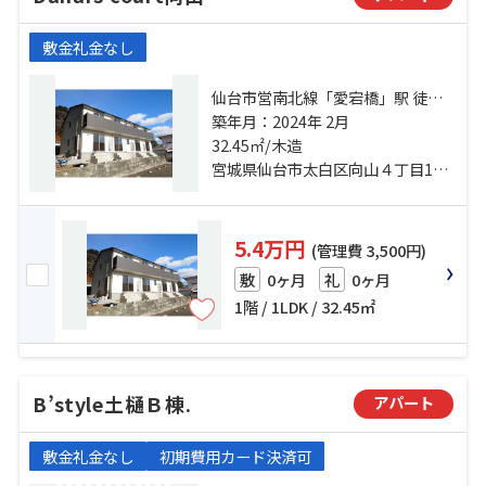
敷金礼金なし
仙台市営南北線「愛宕橋」駅 徒歩
13分 仙台市営南北線「五橋」駅 徒
築年月：2024年 2月
歩18分 仙台市営南北線「河原町」
32.45㎡/木造
駅 徒歩19分
宮城県仙台市太白区向山４丁目15-17
5.4万円
(管理費 3,500円)
0ヶ月
0ヶ月
敷
礼
1階 / 1LDK / 32.45㎡
B’style土樋Ｂ棟.
アパート
敷金礼金なし
初期費用カード決済可