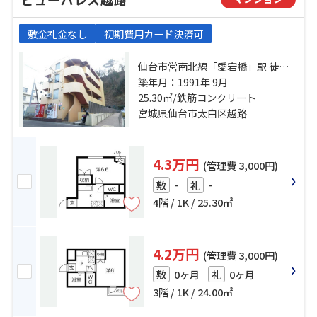
敷金礼金なし
初期費用カード決済可
仙台市営南北線「愛宕橋」駅 徒歩7
分 仙台市営南北線「五橋」駅 徒歩
築年月：1991年 9月
11分 愛宕神社前バス停下車 徒歩4
25.30㎡/鉄筋コンクリート
分
宮城県仙台市太白区越路
4.3万円
(管理費 3,000円)
-
-
敷
礼
4階 / 1K / 25.30㎡
4.2万円
(管理費 3,000円)
0ヶ月
0ヶ月
敷
礼
3階 / 1K / 24.00㎡