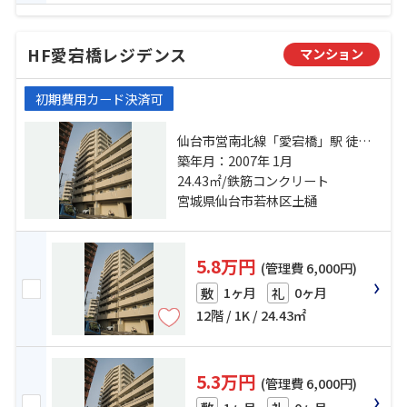
HF愛宕橋レジデンス
マンション
初期費用カード決済可
仙台市営南北線「愛宕橋」駅 徒歩3
分 仙台市営南北線「河原町」駅 徒
築年月：2007年 1月
歩8分 仙台市営南北線「五橋」駅 徒
24.43㎡/鉄筋コンクリート
歩10分
宮城県仙台市若林区土樋
5.8万円
(管理費 6,000円)
1ヶ月
0ヶ月
敷
礼
12階 / 1K / 24.43㎡
5.3万円
(管理費 6,000円)