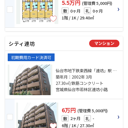
5.5万円
(管理費 5,000円)
0ヶ月
0ヶ月
敷
礼
1階 / 1K / 29.40㎡
シティ連坊
マンション
初期費用カード決済可
仙台市地下鉄東西線「連坊」駅 徒
歩7分 仙台市営南北線「五橋」駅 徒
築年月：2002年 3月
歩10分 仙台市営南北線「愛宕橋」
27.30㎡/鉄筋コンクリート
駅 徒歩16分
宮城県仙台市若林区連坊小路
6万円
(管理費 5,000円)
2ヶ月
-
敷
礼
6階 / 1K / 27.30㎡