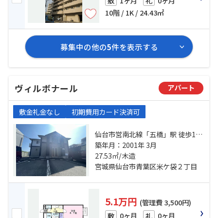
1ヶ月
0ヶ月
敷
礼
10階 / 1K / 24.43㎡
募集中の他の
5
件を表示する
ヴィルボナール
アパート
敷金礼金なし
初期費用カード決済可
仙台市営南北線「五橋」駅 徒歩12
分 仙台市営南北線「愛宕橋」駅 徒
築年月：2001年 3月
歩12分 仙台市地下鉄東西線「青葉
27.53㎡/木造
通一番町」駅 徒歩16分
宮城県仙台市青葉区米ケ袋２丁目
5.1万円
(管理費 3,500円)
0ヶ月
0ヶ月
敷
礼