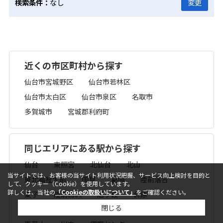
検索条件：
なし
変更
近くの市区町村から探す
仙台市宮城野区
仙台市若林区
仙台市太白区
仙台市泉区
名取市
多賀城市
宮城郡利府町
同じエリアにある駅から探す
仙台
東照宮
北仙台
北山
当サイトでは、お客様の当サイト利用状況把握、サービス向上検討を目的と
東北福祉大前
国見
葛岡
陸前落合
して、クッキー（Cookie）を使用しています。
詳しくは、当社の
「Cookieの取扱いについて」
をご確認ください。
愛子
陸前白沢
旭ヶ丘
台原
閉じる
北四番丁
勾当台公園
広瀬通
五橋