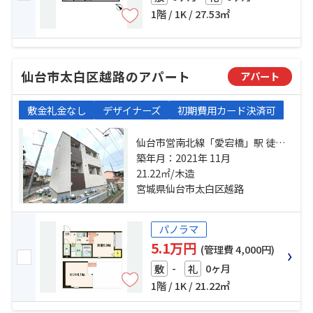
1階 / 1K / 27.53㎡
仙台市太白区越路のアパート
アパート
敷金礼金なし
デザイナーズ
初期費用カード決済可
仙台市営南北線「愛宕橋」駅 徒歩8
分 仙台市営南北線「河原町」駅 徒
築年月：2021年 11月
歩14分 仙台市営南北線「五橋」
21.22㎡/木造
駅 徒歩14分
宮城県仙台市太白区越路
パノラマ
5.1万円
(管理費 4,000円)
-
0ヶ月
敷
礼
1階 / 1K / 21.22㎡