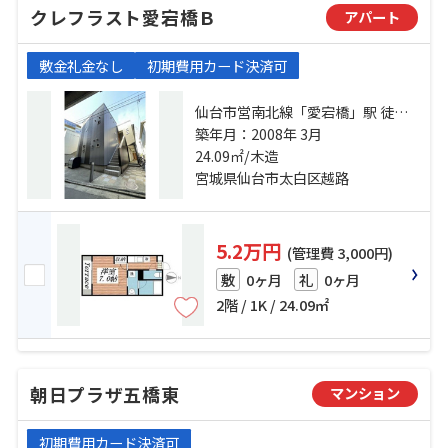
クレフラスト愛宕橋Ｂ
アパート
敷金礼金なし
初期費用カード決済可
仙台市営南北線「愛宕橋」駅 徒歩6
分 仙台市営南北線「五橋」駅 徒歩9
築年月：2008年 3月
24.09㎡/木造
分 東北本線「仙台」駅 徒歩24分
宮城県仙台市太白区越路
5.2万円
(管理費 3,000円)
0ヶ月
0ヶ月
敷
礼
2階 / 1K / 24.09㎡
朝日プラザ五橋東
マンション
初期費用カード決済可