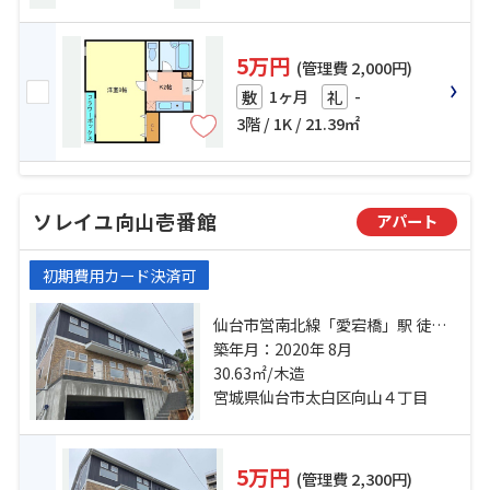
5万円
(管理費 2,000円)
1ヶ月
-
敷
礼
3階 / 1K / 21.39㎡
ソレイユ向山壱番館
アパート
初期費用カード決済可
仙台市営南北線「愛宕橋」駅 徒歩
12分 仙台市営南北線「五橋」駅 徒
築年月：2020年 8月
歩21分 仙台市地下鉄東西線「青葉
30.63㎡/木造
通一番町」駅 徒歩34分
宮城県仙台市太白区向山４丁目
5万円
(管理費 2,300円)