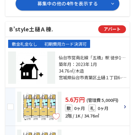
募集中の他の
4
件を表示する
B’style土樋Ａ棟.
アパート
敷金礼金なし
初期費用カード決済可
仙台市営南北線「五橋」駅 徒歩11
分 仙台市営南北線「愛宕橋」駅 徒
築年月：2023年 1月
歩11分 仙台市地下鉄東西線「青葉
34.76㎡/木造
通一番町」駅 徒歩20分
宮城県仙台市青葉区土樋１丁目6-17
5.6万円
(管理費 5,000円)
0ヶ月
0ヶ月
敷
礼
2階 / 1K / 34.76㎡