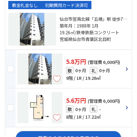
敷金礼金なし
初期費用カード決済可
仙台市営南北線「五橋」駅 徒歩7分
仙台市地下鉄東西線「青葉通一番
築年月：1988年 1月
町」駅 徒歩9分 東北本線「仙台」
19.26㎡/鉄骨鉄筋コンクリート
駅 徒歩12分
宮城県仙台市青葉区北目町
5.8万円
(管理費 6,000円)
0ヶ月
0ヶ月
敷
礼
9階 / 1R / 19.26㎡
5.6万円
(管理費 6,000円)
0ヶ月
-
敷
礼
8階 / 1R / 17.22㎡