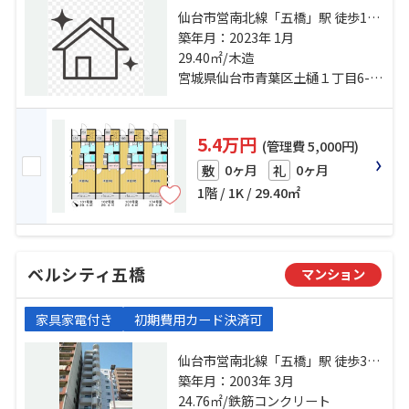
仙台市営南北線「五橋」駅 徒歩11
分 仙台市営南北線「愛宕橋」駅 徒
築年月：2023年 1月
歩11分 仙台市地下鉄東西線「青葉
29.40㎡/木造
通一番町」駅 徒歩20分
宮城県仙台市青葉区土樋１丁目6-16
5.4万円
(管理費 5,000円)
0ヶ月
0ヶ月
敷
礼
1階 / 1K / 29.40㎡
ベルシティ五橋
マンション
家具家電付き
初期費用カード決済可
仙台市営南北線「五橋」駅 徒歩3分
東北本線「仙台」駅 徒歩13分 仙台
築年月：2003年 3月
市地下鉄東西線「宮城野通」駅 徒
24.76㎡/鉄筋コンクリート