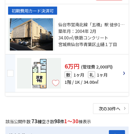
初期費用カード決済可
仙台市営南北線「五橋」駅 徒歩11
分 仙台市営南北線「愛宕橋」駅 徒
築年月：2004年 2月
歩12分 仙台市地下鉄東西線「青葉
34.00㎡/鉄筋コンクリート
通一番町」駅 徒歩20分
宮城県仙台市青葉区土樋１丁目
6万円
(管理費 2,000円)
1ヶ月
1ヶ月
敷
礼
1階 / 1K / 34.00㎡
次の30件へ
73
98
1～30
該当公開件数
棟
空き数
件
棟表示