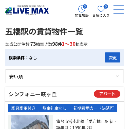
0
0
閲覧履歴
お気に入り
五橋駅の賃貸物件一覧
73
98
1～30
該当公開件数
棟
空き数
件
棟表示
検索条件：
なし
変更
シンフォニー萩ヶ丘
アパート
家具家電付き
敷金礼金なし
初期費用カード決済可
仙台市営南北線「愛宕橋」駅 徒歩
20分 仙台市営南北線「五橋」駅 徒
築年月：1990年 2月