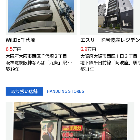
WillDo千代崎
エスリード阿波座レジデ
6.5
6.9
万円
万円
大阪府大阪市西区千代崎２丁目
大阪府大阪市西区川口３丁目
阪神電鉄阪神なんば「九条」駅 徒歩3分
築19年
築11年
取り扱い店舗
HANDLING STORES