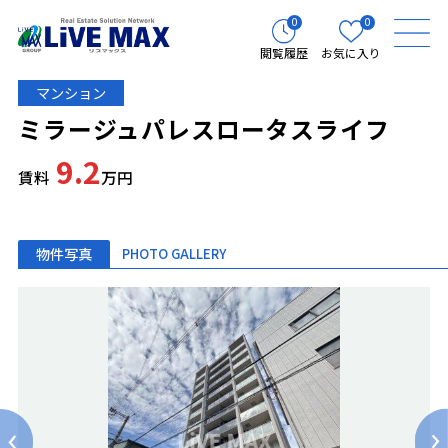
0
0
閲覧履歴
お気に入り
マンション
ミラージュパレスロータスライフ
9.2
賃料
万円
物件写真
PHOTO GALLERY