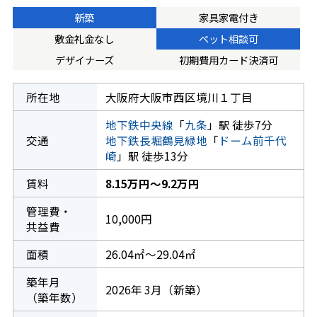
新築
家具家電付き
敷金礼金なし
ペット相談可
デザイナーズ
初期費用カード決済可
所在地
大阪府大阪市西区境川１丁目
地下鉄中央線
「
九条
」駅 徒歩7分
交通
地下鉄長堀鶴見緑地
「
ドーム前千代
崎
」駅 徒歩13分
賃料
8.15万円～9.2万円
管理費・
10,000円
共益費
面積
26.04㎡～29.04㎡
築年月
2026年 3月（新築）
（築年数）