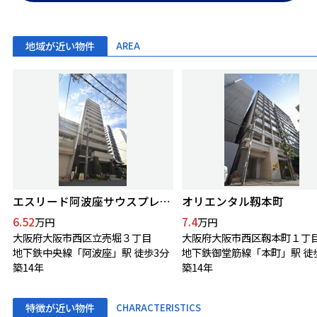
地域が近い物件
AREA
エスリード阿波座サウスプレイス
オリエンタル靱本町
6.52
7.4
万円
万円
大阪府大阪市西区立売堀３丁目
大阪府大阪市西区靱本町１丁
地下鉄中央線「阿波座」駅 徒歩3分
地下鉄御堂筋線「本町」駅 徒
築14年
築14年
特徴が近い物件
CHARACTERISTICS