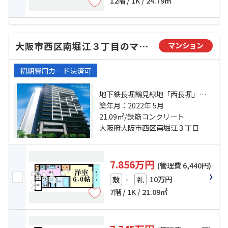
12階 / 1K / 24.79㎡
大阪市西区南堀江３丁目のマンション
マンション
初期費用カード決済可
地下鉄長堀鶴見緑地「西長堀」
駅 徒歩5分 地下鉄千日前線「桜川」
築年月：2022年 5月
駅 徒歩5分 阪神電鉄阪神なんば「桜
21.09㎡/鉄筋コンクリート
川」駅 徒歩5分
大阪府大阪市西区南堀江３丁目
7.856万円
(管理費 6,440円)
-
10万円
敷
礼
7階 / 1K / 21.09㎡