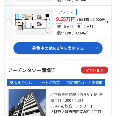
パノラマ
9.55万円
(管理費 11,000円)
0ヶ月
1ヶ月
敷
礼
2階 / 1DK / 32.60㎡
募集中の他の
1
件を表示する
アーデンタワー南堀江
マンション
敷金礼金なし
ペット相談可
初期費用カード決済可
地下鉄千日前線「西長堀」駅 徒歩3
分 阪神電鉄阪神なんば「桜川」
築年月：2007年 8月
駅 徒歩4分 地下鉄四つ橋線「四ツ
30.47㎡/鉄筋コンクリート
橋」駅 徒歩15分
大阪府大阪市西区南堀江４丁目