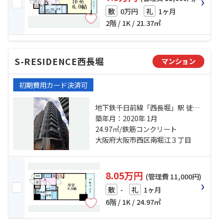
0万円
1ヶ月
敷
礼
2階 / 1K / 21.37㎡
S-RESIDENCE西長堀
マンション
初期費用カード決済可
地下鉄千日前線「西長堀」駅 徒歩2
分 地下鉄長堀鶴見緑地「西大橋」
築年月：2020年 1月
駅 徒歩10分 阪神電鉄阪神なんば
24.97㎡/鉄筋コンクリート
「桜川」駅 徒歩7分
大阪府大阪市西区南堀江３丁目
8.05万円
(管理費 11,000円)
-
1ヶ月
敷
礼
6階 / 1K / 24.97㎡