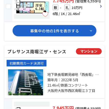
7.745万円
(管理費 6,550円)
-
10万円
敷
礼
6階 / 1K / 21.46㎡
募集中の他の
1
件を表示する
プレサンス南堀江ザ・センス
マンション
初期費用カード決済可
地下鉄長堀鶴見緑地「西長堀」
駅 徒歩5分 地下鉄千日前線「桜川」
築年月：2022年 5月
駅 徒歩5分 阪神電鉄阪神なんば「桜
21.46㎡/鉄筋コンクリート
川」駅 徒歩5分
大阪府大阪市西区南堀江３丁目
7.845万円
(管理費 6,550円)