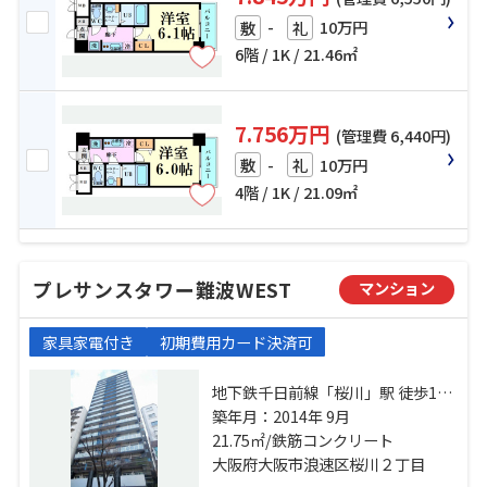
-
10万円
敷
礼
6階 / 1K / 21.46㎡
7.756万円
(管理費 6,440円)
-
10万円
敷
礼
4階 / 1K / 21.09㎡
プレサンスタワー難波WEST
マンション
家具家電付き
初期費用カード決済可
地下鉄千日前線「桜川」駅 徒歩1分
南海汐見橋線「汐見橋」駅 徒歩5分
築年月：2014年 9月
関西本線「ＪＲ難波」駅 徒歩10分
21.75㎡/鉄筋コンクリート
大阪府大阪市浪速区桜川２丁目