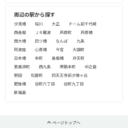
周辺の駅から探す
汐見橋
桜川
大正
ドーム前千代崎
西長堀
ＪＲ難波
芦原町
芦原橋
西大橋
四ツ橋
なんば
九条
阿波座
心斎橋
今宮
大国町
日本橋
本町
長堀橋
弁天町
恵美須町
西九条
堺筋本町
中之島
野田
松屋町
四天王寺前夕陽ヶ丘
肥後橋
谷町六丁目
谷町九丁目
新福島
ページトップへ