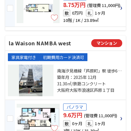
8.75万円
(管理費 11,000円)
0万円
1ヶ月
敷
礼
10階 / 1K / 23.89㎡
la Waison NAMBA west
マンション
家具家電付き
初期費用カード決済可
南海汐見橋線「芦原町」駅 徒歩6分
大阪環状線「芦原橋」駅 徒歩7分 南
築年月：2025年 12月
海汐見橋線「汐見橋」駅 徒歩9分
31.30㎡/鉄筋コンクリート
大阪府大阪市浪速区芦原１丁目
パノラマ
9.6万円
(管理費 11,000円)
0ヶ月
1ヶ月
敷
礼
3階 / 1DK / 31.30㎡