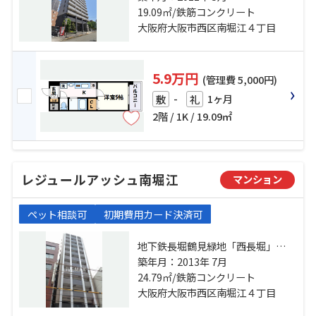
川」駅 徒歩7分 関西本線「ＪＲ難
19.09㎡/鉄筋コンクリート
波」駅 徒歩15分
大阪府大阪市西区南堀江４丁目
5.9万円
(管理費 5,000円)
-
1ヶ月
敷
礼
2階 / 1K / 19.09㎡
レジュールアッシュ南堀江
マンション
ペット相談可
初期費用カード決済可
地下鉄長堀鶴見緑地「西長堀」
駅 徒歩2分 阪神電鉄阪神なんば「桜
築年月：2013年 7月
川」駅 徒歩7分 地下鉄長堀鶴見緑地
24.79㎡/鉄筋コンクリート
「ドーム前千代崎」駅 徒歩9分
大阪府大阪市西区南堀江４丁目