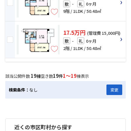
-
0ヶ月
敷
礼
9階 / 1LDK / 50.48㎡
17.5万円
(管理費 15,000円)
-
0ヶ月
敷
礼
2階 / 1LDK / 50.48㎡
19
19
1～19
該当公開件数
棟
空き数
件
棟表示
検索条件：
なし
変更
近くの市区町村から探す