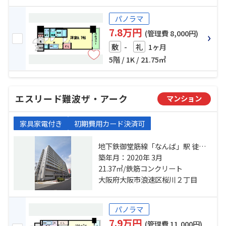
パノラマ
7.8万円
(管理費 8,000円)
-
1ヶ月
敷
礼
5階 / 1K / 21.75㎡
エスリード難波ザ・アーク
マンション
家具家電付き
初期費用カード決済可
地下鉄御堂筋線「なんば」駅 徒歩8
分 阪神電鉄阪神なんば「桜川」
築年月：2020年 3月
駅 徒歩7分 関西本線「ＪＲ難波」
21.37㎡/鉄筋コンクリート
駅 徒歩8分
大阪府大阪市浪速区桜川２丁目
パノラマ
7.9万円
(管理費 11,000円)