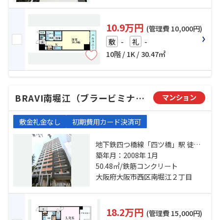
10.9万円
(管理費 10,000円)
-
-
敷
礼
10階 / 1K / 30.47㎡
BRAVI南堀江（ブラービミナミホリエ）
マンション
敷金礼金なし
初期費用カード決済可
地下鉄四つ橋線「四ツ橋」駅 徒歩9
分 阪神電鉄阪神なんば「桜川」
築年月：2008年 1月
駅 徒歩3分 地下鉄千日前線「桜川」
50.48㎡/鉄筋コンクリート
駅 徒歩3分
大阪府大阪市西区南堀江２丁目
18.2万円
(管理費 15,000円)