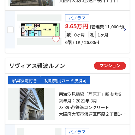
歩9分
大阪府大阪市浪速区桜川１丁目
パノラマ
8.65万円
(管理費 11,000円)
0ヶ月
1ヶ月
敷
礼
6階 / 1K / 26.00㎡
リヴィアス難波ルノン
マンション
家具家電付き
初期費用カード決済可
南海汐見橋線「芦原町」駅 徒歩6分
大阪環状線「芦原橋」駅 徒歩8分 南
築年月：2021年 3月
海汐見橋線「汐見橋」駅 徒歩9分
23.89㎡/鉄筋コンクリート
大阪府大阪市浪速区芦原２丁目1-21
パノラマ