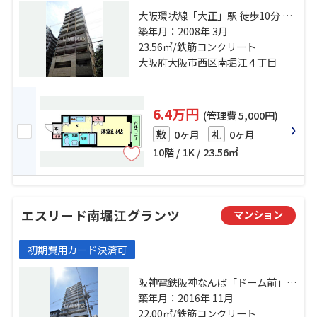
大阪環状線「大正」駅 徒歩10分 地
下鉄長堀鶴見緑地「ドーム前千代
築年月：2008年 3月
崎」駅 徒歩2分 阪神電鉄阪神なんば
23.56㎡/鉄筋コンクリート
「桜川」駅 徒歩9分
大阪府大阪市西区南堀江４丁目
6.4万円
(管理費 5,000円)
0ヶ月
0ヶ月
敷
礼
10階 / 1K / 23.56㎡
エスリード南堀江グランツ
マンション
初期費用カード決済可
阪神電鉄阪神なんば「ドーム前」
駅 徒歩7分 阪神電鉄阪神なんば「桜
築年月：2016年 11月
川」駅 徒歩8分 地下鉄長堀鶴見緑地
22.00㎡/鉄筋コンクリート