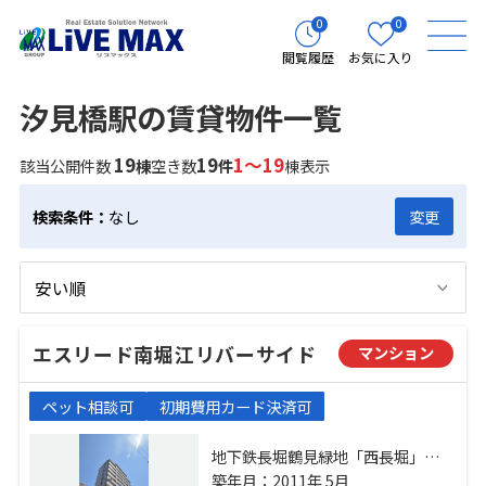
0
0
閲覧履歴
お気に入り
汐見橋駅の賃貸物件一覧
19
19
1～19
該当公開件数
棟
空き数
件
棟表示
検索条件：
なし
変更
エスリード南堀江リバーサイド
マンション
ペット相談可
初期費用カード決済可
地下鉄長堀鶴見緑地「西長堀」
駅 徒歩9分 阪神電鉄阪神なんば「桜
築年月：2011年 5月