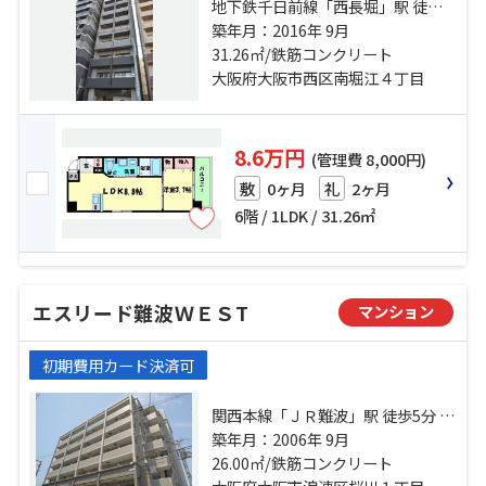
地下鉄千日前線「西長堀」駅 徒歩7
分 阪神電鉄阪神なんば「桜川」
築年月：2016年 9月
駅 徒歩7分 地下鉄千日前線「桜川」
31.26㎡/鉄筋コンクリート
駅 徒歩7分
大阪府大阪市西区南堀江４丁目
8.6万円
(管理費 8,000円)
0ヶ月
2ヶ月
敷
礼
6階 / 1LDK / 31.26㎡
エスリード難波ＷＥＳT
マンション
初期費用カード決済可
関西本線「ＪＲ難波」駅 徒歩5分 阪
神電鉄阪神なんば「桜川」駅 徒歩9
築年月：2006年 9月
分 地下鉄千日前線「なんば」駅 徒
26.00㎡/鉄筋コンクリート