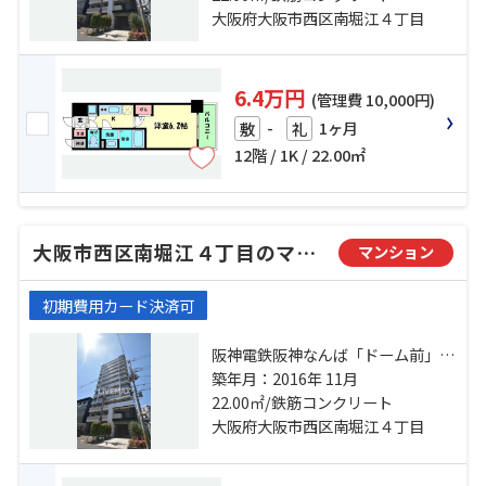
「ドーム前千代崎」駅 徒歩6分
大阪府大阪市西区南堀江４丁目
6.4万円
(管理費 10,000円)
-
1ヶ月
敷
礼
12階 / 1K / 22.00㎡
大阪市西区南堀江４丁目のマンション
マンション
初期費用カード決済可
阪神電鉄阪神なんば「ドーム前」
駅 徒歩7分 阪神電鉄阪神なんば「桜
築年月：2016年 11月
川」駅 徒歩8分 地下鉄長堀鶴見緑地
22.00㎡/鉄筋コンクリート
「ドーム前千代崎」駅 徒歩6分
大阪府大阪市西区南堀江４丁目