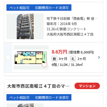
ペット相談可
初期費用カード決済可
地下鉄千日前線「西長堀」駅 徒歩7
分 阪神電鉄阪神なんば「桜川」
築年月：2016年 9月
駅 徒歩7分 地下鉄千日前線「桜川」
31.26㎡/鉄筋コンクリート
駅 徒歩7分
大阪府大阪市西区南堀江４丁目
8.6万円
(管理費 8,000円)
0ヶ月
2ヶ月
敷
礼
6階 / 1LDK / 31.26㎡
大阪市西区南堀江４丁目のマンション
マンション
ペット相談可
初期費用カード決済可