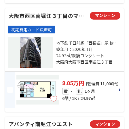
大阪市西区南堀江３丁目のマンション
マンション
初期費用カード決済可
地下鉄千日前線「西長堀」駅 徒歩2
分 地下鉄長堀鶴見緑地「西大橋」
築年月：2020年 1月
駅 徒歩10分 阪神電鉄阪神なんば
24.97㎡/鉄筋コンクリート
「桜川」駅 徒歩7分
大阪府大阪市西区南堀江３丁目
8.05万円
(管理費 11,000円)
-
1ヶ月
敷
礼
6階 / 1K / 24.97㎡
アバンティ南堀江ウエスト
マンション