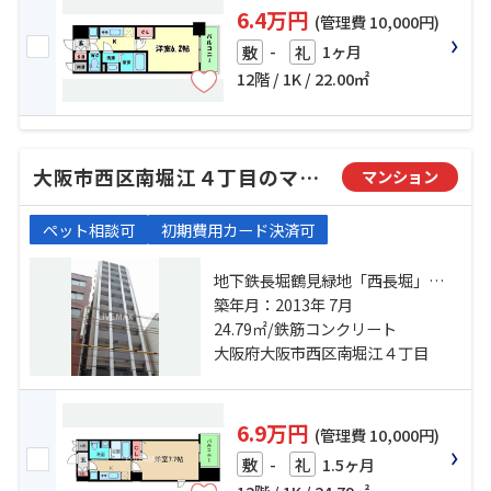
6.4万円
(管理費 10,000円)
-
1ヶ月
敷
礼
12階 / 1K / 22.00㎡
大阪市西区南堀江４丁目のマンション
マンション
ペット相談可
初期費用カード決済可
地下鉄長堀鶴見緑地「西長堀」
駅 徒歩2分 阪神電鉄阪神なんば「桜
築年月：2013年 7月
川」駅 徒歩7分 地下鉄長堀鶴見緑地
24.79㎡/鉄筋コンクリート
「ドーム前千代崎」駅 徒歩9分
大阪府大阪市西区南堀江４丁目
6.9万円
(管理費 10,000円)
-
1.5ヶ月
敷
礼