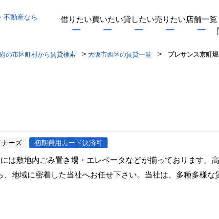
・不動産なら
借りたい
買いたい
貸したい
売りたい
店舗一覧
>
>
府の市区町村から賃貸検索
大阪市西区の賃貸一覧
プレサンス京町堀
イナーズ
初期費用カード決済可
部には敷地内ごみ置き場・エレベータなどが揃っております。高
ら、地域に密着した当社へお任せ下さい。当社は、多種多様な