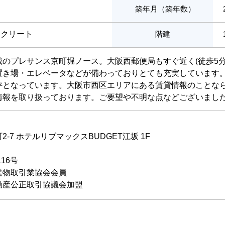
築年月（築年数）
ンクリート
階建
載のプレサンス京町堀ノース。大阪西郵便局もすぐ近く(徒歩5
置き場・エレベータなどが備わっておりとても充実しています。
評となっています。大阪市西区エリアにある賃貸情報のことな
情報を取り扱っております。ご要望や不明な点などございまし
-7 ホテルリブマックスBUDGET江坂 1F
116号
建物取引業協会会員
動産公正取引協議会加盟