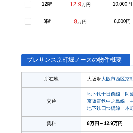
12.9
12階
10,000円
万円
8
3階
8,000円
万円
プレサンス京町堀ノースの物件概要
所在地
大阪府
大阪市西区
京
地下鉄千日前線
「
阿
交通
京阪電鉄中之島線
「
地下鉄四つ橋線
「
本
賃料
8万円～12.9万円