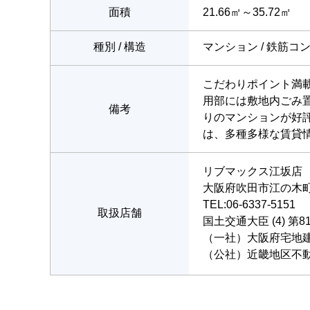
面積
21.66㎡～35.72㎡
種別 / 構造
マンション / 鉄筋コ
こだわりポイント満
用部には敷地内ごみ
備考
りのマンションが好
は、多種多様な賃貸
リブマックス江坂店
大阪府吹田市江の木町2
TEL:06-6337-5151
取扱店舗
国土交通大臣 (4) 第8
（一社）大阪府宅地
（公社）近畿地区不