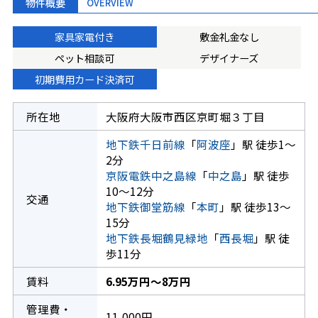
物件概要
OVERVIEW
家具家電付き
敷金礼金なし
ペット相談可
デザイナーズ
初期費用カード決済可
所在地
大阪府大阪市西区京町堀３丁目
地下鉄千日前線
「
阿波座
」駅 徒歩1～
2分
京阪電鉄中之島線
「
中之島
」駅 徒歩
10～12分
交通
地下鉄御堂筋線
「
本町
」駅 徒歩13～
15分
地下鉄長堀鶴見緑地
「
西長堀
」駅 徒
歩11分
賃料
6.95万円～8万円
管理費・
11,000円