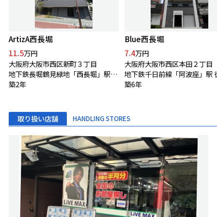
ArtizA西長堀
Blue西長堀
11.5
7.4
万円
万円
大阪府大阪市西区新町３丁目
大阪府大阪市西区本田２丁目
地下鉄長堀鶴見緑地「西長堀」駅 徒歩3分
築2年
築6年
取り扱い店舗
HANDLING STORES