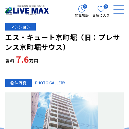
0
0
閲覧履歴
お気に入り
マンション
エス・キュート京町堀（旧：プレサ
ンス京町堀サウス）
7.6
賃料
万円
物件写真
PHOTO GALLERY