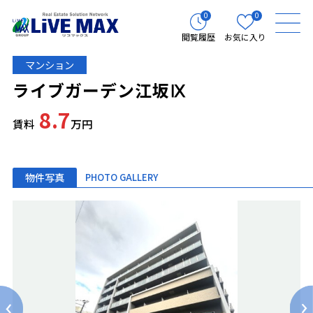
0
0
閲覧履歴
お気に入り
マンション
ライブガーデン江坂Ⅸ
8.7
賃料
万円
物件写真
PHOTO GALLERY