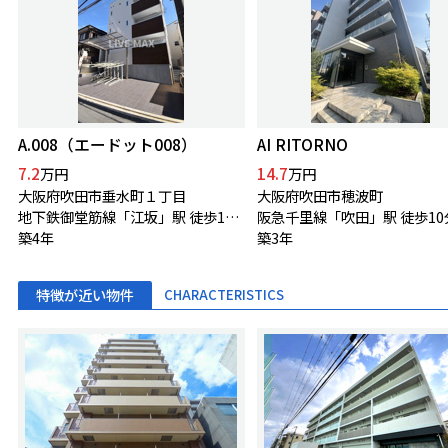
A.008（エードット008）
AI RITORNO
7.2
14.7
万円
万円
大阪府吹田市垂水町１丁目
大阪府吹田市穂波町
地下鉄御堂筋線「江坂」駅 徒歩10分
阪急千里線「吹田」駅 徒歩10
築4年
築3年
特徴が近い物件
CHARACTERISTICS