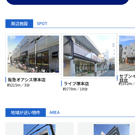
周辺施設
SPOT
セブン
阪急オアシス塚本店
目店
ライフ塚本店
約352m
約215m／3分
約770m／10分
地域が近い物件
AREA