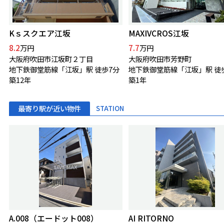
Kｓスクエア江坂
MAXIVCROS江坂
8.2
7.7
万円
万円
大阪府吹田市江坂町２丁目
大阪府吹田市芳野町
地下鉄御堂筋線「江坂」駅 徒歩7分
築12年
築1年
最寄り駅が近い物件
STATION
A.008（エードット008）
AI RITORNO