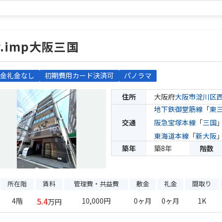
r.imp大阪三国
金礼金なし
初期費用カード決済可
パノラマ
住所
大阪府
大阪市淀川区
地下鉄御堂筋線
「
東
交通
阪急宝塚本線
「
三国
東海道本線
「
新大阪
築年
築8年
階数
所在階
賃料
管理費・共益費
敷金
礼金
間取り
5.4
4階
10,000円
0ヶ月
0ヶ月
1K
万円