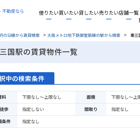
・不動産なら
借りたい
買いたい
貸したい
売りたい
店舗一覧
>
>
府の沿線から賃貸検索
大阪メトロ地下鉄御堂筋線の駅から検索
東三
三国駅の賃貸物件一覧
択中の検索条件
賃料
下限なし～上限なし
面積
下限なし～上
徒歩
指定しない
間取り
指定なし
備条件
指定なし