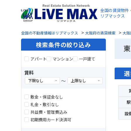
全国の賃貸物件
リブマックス
>
>
全国の不動産情報はリブマックス
大阪府の賃貸検索
大阪
検索条件の絞り込み
東
アパート
マンション
一戸建て
賃料
選
～
敷金・保証金なし
駅
礼金・敷引なし
共益費・管理費込み
設
初期費用カード決済可