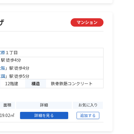
ザ
マンション
宮原
１丁目
」駅 徒歩4分
大阪
」駅 徒歩4分
三国
」駅 徒歩5分
12階建
構造
鉄骨鉄筋コンクリート
面積
詳細
お気に入り
19.02㎡
詳細を見る
追加する