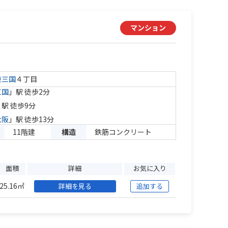
マンション
東三国
４丁目
三国
」駅 徒歩2分
」駅 徒歩9分
大阪
」駅 徒歩13分
11階建
構造
鉄筋コンクリート
面積
詳細
お気に入り
25.16㎡
詳細を見る
追加する