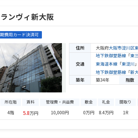
グランヴィ新大阪
期費用カード決済可
住所
大阪府
大阪市淀川区
地下鉄御堂筋線
「
東
交通
東海道本線
「
東淀川
地下鉄御堂筋線
「
新
築年
築34年
階数
所在階
賃料
管理費・共益費
敷金
礼金
間取り
5.8
4階
10,000円
0万円
8.4万円
1R
万円