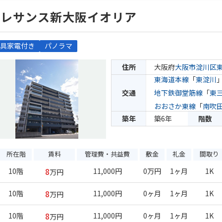
プレサンス新大阪イオリア
具家電付き
パノラマ
住所
大阪府
大阪市淀川区
東海道本線
「
東淀川
交通
地下鉄御堂筋線
「
東
おおさか東線
「
南吹
築年
築6年
階数
所在階
賃料
管理費・共益費
敷金
礼金
間取り
8
10階
11,000円
0万円
1ヶ月
1K
万円
8
10階
11,000円
0ヶ月
1ヶ月
1K
万円
8
10階
11,000円
0ヶ月
1ヶ月
1K
万円