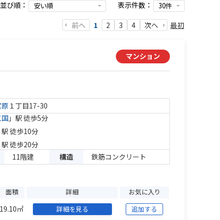
並び順：
表示件数：
前へ
最初
1
2
3
4
次へ
マンション
宮原
１丁目17-30
三国
」駅 徒歩5分
」駅 徒歩10分
」駅 徒歩20分
11階建
構造
鉄筋コンクリート
面積
詳細
お気に入り
19.10㎡
詳細を見る
追加する