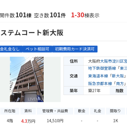
101
101
1-30
開件数
棟
空き数
件
棟表示
エステムコート新大阪
金礼金なし
ペット相談可
初期費用カード決済可
住所
大阪府
大阪市淀川区
地下鉄御堂筋線
「
東
交通
東海道本線
「
新大阪
阪急京都本線
「
南方
築年
築27年
階数
所在階
賃料
管理費・共益費
敷金
礼金
間取り
4.3
4階
14,510円
-
-
1K
万円