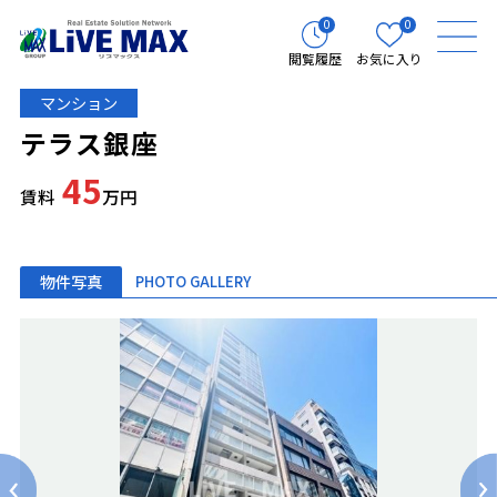
0
0
閲覧履歴
お気に入り
マンション
テラス銀座
45
賃料
万円
物件写真
PHOTO GALLERY