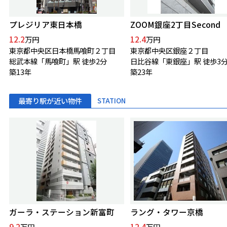
プレジリア東日本橋
ZOOM銀座2丁目Second
12.2
12.4
万円
万円
東京都中央区日本橋馬喰町２丁目
東京都中央区銀座２丁目
総武本線「馬喰町」駅 徒歩2分
日比谷線「東銀座」駅 徒歩3
築13年
築23年
最寄り駅が近い物件
STATION
ガーラ・ステーション新富町
ラング・タワー京橋
9.2
12.4
万円
万円