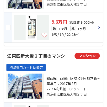
東京都江東区新大橋２丁目
9.6万円
(管理費 9,000円)
1ヶ月
1ヶ月
敷
礼
6階 / 1R / 22.23㎡
江東区新大橋２丁目のマンション
マンション
初期費用カード決済可
総武線「両国」駅 徒歩9分 都営新宿
線「森下」駅 徒歩9分 都営新宿線
築年月：2017年 3月
「浜町」駅 徒歩14分
22.23㎡/鉄筋コンクリート
東京都江東区新大橋２丁目