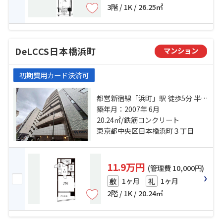
3階 / 1K / 26.25㎡
DeLCCS日本橋浜町
マンション
初期費用カード決済可
都営新宿線「浜町」駅 徒歩5分 半蔵
門線「水天宮前」駅 徒歩9分 日比谷
築年月：2007年 6月
線「人形町」駅 徒歩12分
20.24㎡/鉄筋コンクリート
東京都中央区日本橋浜町３丁目
11.9万円
(管理費 10,000円)
1ヶ月
1ヶ月
敷
礼
2階 / 1K / 20.24㎡