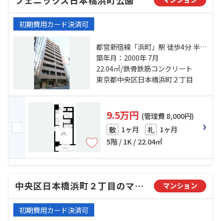
初期費用カード決済可
都営新宿線「浜町」駅 徒歩4分 半蔵
門線「水天宮前」駅 徒歩11分 日比
築年月：2000年 7月
谷線「人形町」駅 徒歩13分
22.04㎡/鉄骨鉄筋コンクリート
東京都中央区日本橋浜町２丁目
9.5万円
(管理費 8,000円)
1ヶ月
1ヶ月
敷
礼
5階 / 1K / 22.04㎡
中央区日本橋浜町２丁目のマンション
マンション
初期費用カード決済可