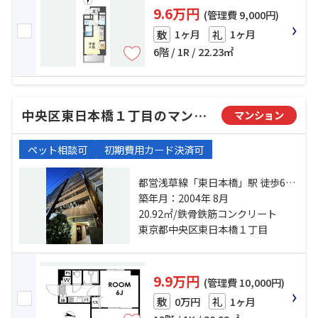
9.6万円
(管理費 9,000円)
1ヶ月
1ヶ月
敷
礼
6階 / 1R / 22.23㎡
中央区東日本橋１丁目のマンション
マンション
ペット相談可
初期費用カード決済可
都営浅草線「東日本橋」駅 徒歩6分
都営新宿線「浜町」駅 徒歩6分 都営
築年月：2004年 8月
新宿線「馬喰横山」駅 徒歩9分
20.92㎡/鉄骨鉄筋コンクリート
東京都中央区東日本橋１丁目
9.9万円
(管理費 10,000円)
0万円
1ヶ月
敷
礼