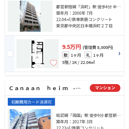
都営新宿線「浜町」駅 徒歩4分 半蔵
門線「水天宮前」駅 徒歩11分 日比
築年月：2000年 7月
谷線「人形町」駅 徒歩13分
22.04㎡/鉄骨鉄筋コンクリート
東京都中央区日本橋浜町２丁目
9.5万円
(管理費 8,000円)
1ヶ月
1ヶ月
敷
礼
5階 / 1K / 22.04㎡
Ｃａｎａａｎ ｈｅｉｍ -カナンハイム-
マンション
初期費用カード決済可
総武線「両国」駅 徒歩9分 都営新宿
線「森下」駅 徒歩9分 都営新宿線
築年月：2017年 3月
「浜町」駅 徒歩14分
22.23㎡/鉄筋コンクリート