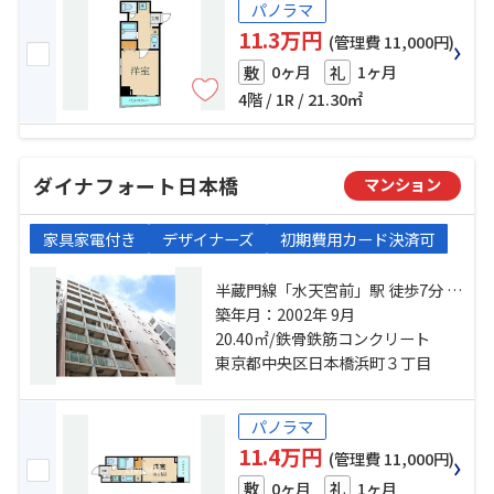
パノラマ
11.3万円
(管理費 11,000円)
0ヶ月
1ヶ月
敷
礼
4階 / 1R / 21.30㎡
ダイナフォート日本橋
マンション
家具家電付き
デザイナーズ
初期費用カード決済可
半蔵門線「水天宮前」駅 徒歩7分 都
営新宿線「浜町」駅 徒歩5分 日比谷
築年月：2002年 9月
線「人形町」駅 徒歩11分
20.40㎡/鉄骨鉄筋コンクリート
東京都中央区日本橋浜町３丁目
パノラマ
11.4万円
(管理費 11,000円)
0ヶ月
1ヶ月
敷
礼