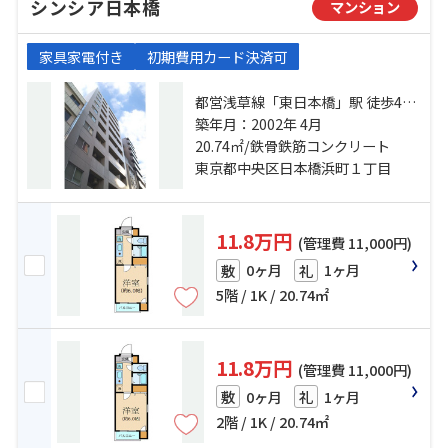
シンシア日本橋
マンション
家具家電付き
初期費用カード決済可
都営浅草線「東日本橋」駅 徒歩4分
都営新宿線「浜町」駅 徒歩4分 総武
築年月：2002年 4月
本線「馬喰町」駅 徒歩8分
20.74㎡/鉄骨鉄筋コンクリート
東京都中央区日本橋浜町１丁目
11.8万円
(管理費 11,000円)
0ヶ月
1ヶ月
敷
礼
5階 / 1K / 20.74㎡
11.8万円
(管理費 11,000円)
0ヶ月
1ヶ月
敷
礼
2階 / 1K / 20.74㎡