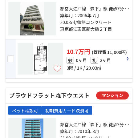
都営大江戸線「森下」駅 徒歩7分 都
営新宿線「浜町」駅 徒歩12分 総武
築年月：2006年 7月
線「両国」駅 徒歩13分
20.03㎡/鉄筋コンクリート
東京都江東区新大橋２丁目
10.7万円
(管理費 11,000円)
0ヶ月
2ヶ月
敷
礼
3階 / 1K / 20.03㎡
プラウドフラット森下ウエスト
マンション
ペット相談可
初期費用カード決済可
都営大江戸線「森下」駅 徒歩3分 都
営新宿線「浜町」駅 徒歩15分 総武
築年月：2010年 3月
線「両国」駅 徒歩14分
21.09㎡/鉄筋コンクリート