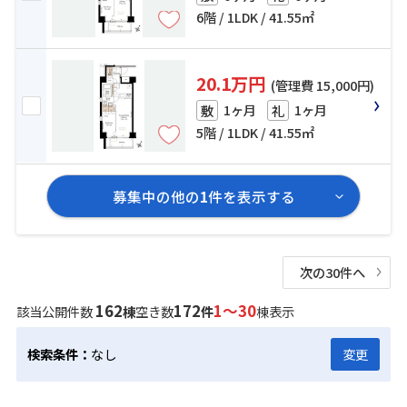
6階 / 1LDK / 41.55㎡
20.1万円
(管理費 15,000円)
1ヶ月
1ヶ月
敷
礼
5階 / 1LDK / 41.55㎡
募集中の他の
1
件を表示する
次の30件へ
162
172
1～30
該当公開件数
棟
空き数
件
棟表示
検索条件：
なし
変更