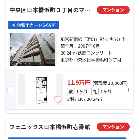
中央区日本橋浜町３丁目のマンション
マンション
初期費用カード決済可
都営新宿線「浜町」駅 徒歩5分 半蔵
門線「水天宮前」駅 徒歩9分 日比谷
築年月：2007年 6月
線「人形町」駅 徒歩12分
20.24㎡/鉄筋コンクリート
東京都中央区日本橋浜町３丁目
11.9万円
(管理費 10,000円)
1ヶ月
1ヶ月
敷
礼
2階 / 1K / 20.24㎡
フェニックス日本橋浜町壱番館
マンション