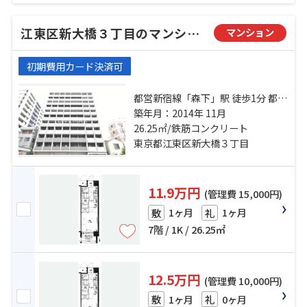
江東区新大橋３丁目のマンション
マンション
初期費用カード決済可
都営新宿線「森下」駅 徒歩1分 都営
新宿線「浜町」駅 徒歩12分 半蔵門
築年月：2014年 11月
線「清澄白河」駅 徒歩12分
26.25㎡/鉄筋コンクリート
東京都江東区新大橋３丁目
11.9万円
(管理費 15,000円)
1ヶ月
1ヶ月
敷
礼
7階 / 1K / 26.25㎡
12.5万円
(管理費 10,000円)
1ヶ月
0ヶ月
敷
礼