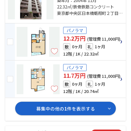
比谷線「人形町」駅 徒歩5分 都営新
築年月：2004年 11月
宿線「浜町」駅 徒歩7分
22.32㎡/鉄骨鉄筋コンクリート
東京都中央区日本橋蛎殻町２丁目12-2
パノラマ
12.2万円
(管理費 11,000円)
0ヶ月
1ヶ月
敷
礼
12階 / 1K / 22.32㎡
パノラマ
11.7万円
(管理費 11,000円)
0ヶ月
1ヶ月
敷
礼
12階 / 1K / 20.74㎡
募集中の他の
1
件を表示する