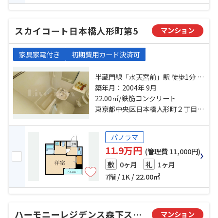
スカイコート日本橋人形町第5
マンション
家具家電付き
初期費用カード決済可
半蔵門線「水天宮前」駅 徒歩1分 日
比谷線「人形町」駅 徒歩3分 都営新
築年月：2004年 9月
宿線「浜町」駅 徒歩9分
22.00㎡/鉄筋コンクリート
東京都中央区日本橋人形町２丁目1-8
パノラマ
11.9万円
(管理費 11,000円)
0ヶ月
1ヶ月
敷
礼
7階 / 1K / 22.00㎡
ハーモニーレジデンス森下ステーションフロント
マンション