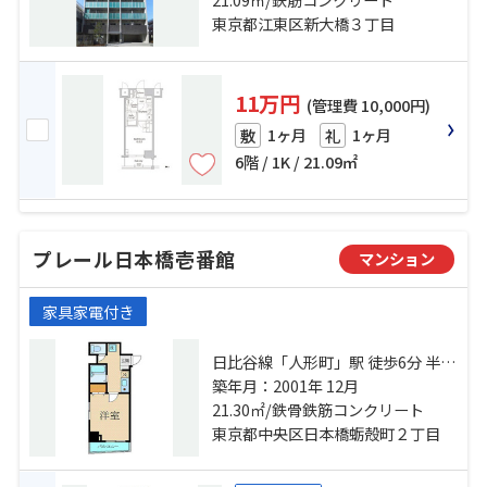
東京都江東区新大橋３丁目
11万円
(管理費 10,000円)
1ヶ月
1ヶ月
敷
礼
6階 / 1K / 21.09㎡
プレール日本橋壱番館
マンション
家具家電付き
日比谷線「人形町」駅 徒歩6分 半蔵
門線「水天宮前」駅 徒歩3分 都営新
築年月：2001年 12月
宿線「浜町」駅 徒歩9分
21.30㎡/鉄骨鉄筋コンクリート
東京都中央区日本橋蛎殻町２丁目