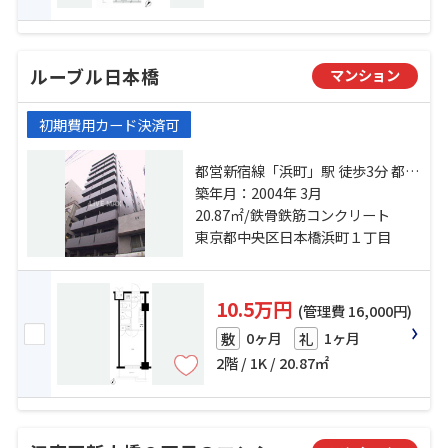
ルーブル日本橋
マンション
初期費用カード決済可
都営新宿線「浜町」駅 徒歩3分 都営
浅草線「東日本橋」駅 徒歩4分 総武
築年月：2004年 3月
本線「馬喰町」駅 徒歩4分
20.87㎡/鉄骨鉄筋コンクリート
東京都中央区日本橋浜町１丁目
10.5万円
(管理費 16,000円)
0ヶ月
1ヶ月
敷
礼
2階 / 1K / 20.87㎡