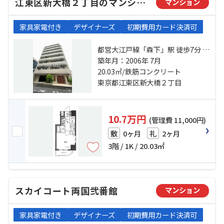
江東区新大橋２丁目のマンション
マンション
家具家電付き
デザイナーズ
初期費用カード決済可
都営大江戸線「森下」駅 徒歩7分 都
営新宿線「浜町」駅 徒歩12分 総武
築年月：2006年 7月
線「両国」駅 徒歩13分
20.03㎡/鉄筋コンクリート
東京都江東区新大橋２丁目
10.7万円
(管理費 11,000円)
0ヶ月
2ヶ月
敷
礼
3階 / 1K / 20.03㎡
スカイコート両国弐番館
マンション
家具家電付き
デザイナーズ
初期費用カード決済可