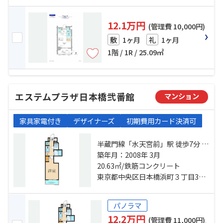
12.1万円
(管理費 10,000円)
1ヶ月
1ヶ月
敷
礼
1階 / 1R / 25.09㎡
エステムプラザ日本橋弐番館
マンション
家具家電付き
デザイナーズ
初期費用カード決済可
半蔵門線「水天宮前」駅 徒歩7分 都
営新宿線「浜町」駅 徒歩5分 都営大
築年月：2008年 3月
江戸線「森下」駅 徒歩10分
20.63㎡/鉄筋コンクリート
東京都中央区日本橋浜町３丁目36-8
パノラマ
12.2万円
(管理費 11,000円)