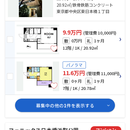
新宿線「馬喰横山」駅 徒歩9分
20.92㎡/鉄骨鉄筋コンクリート
東京都中央区東日本橋１丁目
9.9万円
(管理費 10,000円)
0万円
1ヶ月
敷
礼
12階 / 1K / 20.92㎡
パノラマ
11.6万円
(管理費 11,000円)
0ヶ月
1ヶ月
敷
礼
7階 / 1K / 20.78㎡
募集中の他の
1
件を表示する
フェニックス日本橋浜町公園
マンション