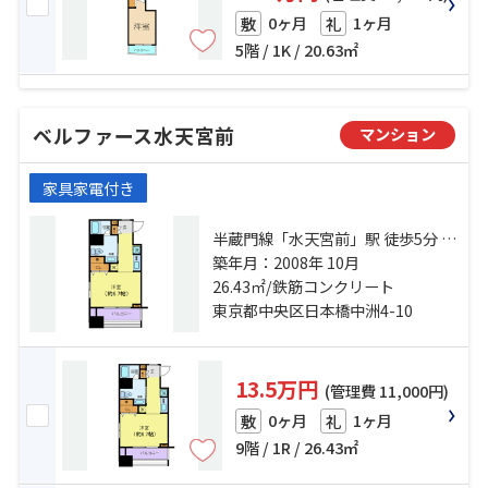
0ヶ月
1ヶ月
敷
礼
5階 / 1K / 20.63㎡
ベルファース水天宮前
マンション
家具家電付き
半蔵門線「水天宮前」駅 徒歩5分 都
営新宿線「浜町」駅 徒歩8分 日比谷
築年月：2008年 10月
線「人形町」駅 徒歩10分
26.43㎡/鉄筋コンクリート
東京都中央区日本橋中洲4-10
13.5万円
(管理費 11,000円)
0ヶ月
1ヶ月
敷
礼
9階 / 1R / 26.43㎡