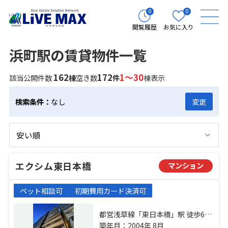
0
0
閲覧履歴
お気に入り
浜町駅の賃貸物件一覧
162
172
1～30
該当公開件数
棟
空き数
件
棟表示
検索条件：
なし
変更
エクシム東日本橋
マンション
ペット相談可
初期費用カード決済可
都営浅草線「東日本橋」駅 徒歩6分
都営新宿線「浜町」駅 徒歩6分 都営
築年月：2004年 8月