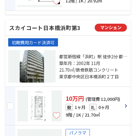
12階 / 1K / 20.92㎡
スカイコート日本橋浜町第3
マンション
初期費用カード決済可
都営新宿線「浜町」駅 徒歩2分 都営
浅草線「東日本橋」駅 徒歩6分 日比
築年月：2002年 11月
谷線「人形町」駅 徒歩9分
21.70㎡/鉄骨鉄筋コンクリート
東京都中央区日本橋浜町２丁目
10万円
(管理費 12,000円)
1ヶ月
0ヶ月
敷
礼
9階 / 1K / 21.70㎡
パノラマ