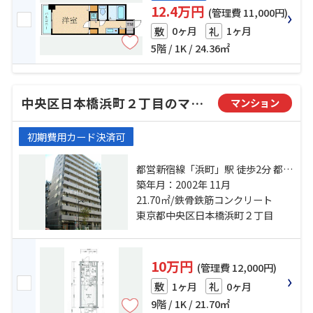
12.4万円
(管理費 11,000円)
0ヶ月
1ヶ月
敷
礼
5階 / 1K / 24.36㎡
中央区日本橋浜町２丁目のマンション
マンション
初期費用カード決済可
都営新宿線「浜町」駅 徒歩2分 都営
浅草線「東日本橋」駅 徒歩6分 日比
築年月：2002年 11月
谷線「人形町」駅 徒歩9分
21.70㎡/鉄骨鉄筋コンクリート
東京都中央区日本橋浜町２丁目
10万円
(管理費 12,000円)
1ヶ月
0ヶ月
敷
礼
9階 / 1K / 21.70㎡