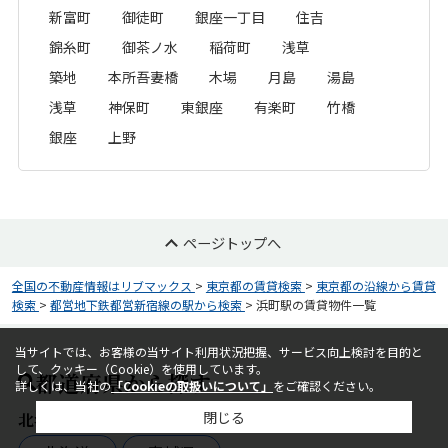
新富町
御徒町
銀座一丁目
住吉
錦糸町
御茶ノ水
稲荷町
浅草
築地
本所吾妻橋
木場
月島
湯島
浅草
神保町
東銀座
有楽町
竹橋
銀座
上野
ページトップへ
全国の不動産情報はリブマックス
>
東京都の賃貸検索
>
東京都の沿線から賃貸
検索
>
都営地下鉄都営新宿線の駅から検索
>
浜町駅の賃貸物件一覧
当サイトでは、お客様の当サイト利用状況把握、サービス向上検討を目的と
して、クッキー（Cookie）を使用しています。
都道府県から探す
詳しくは、当社の
「Cookieの取扱いについて」
をご確認ください。
閉じる
北海道・東北エリア