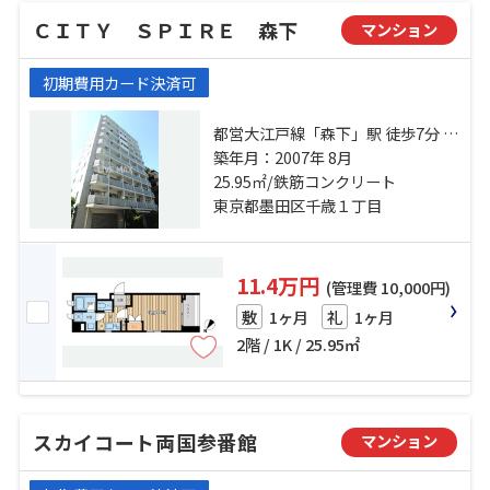
ＣＩＴＹ ＳＰＩＲＥ 森下
マンション
初期費用カード決済可
都営大江戸線「森下」駅 徒歩7分 総
武線「両国」駅 徒歩10分 都営新宿
築年月：2007年 8月
線「浜町」駅 徒歩13分
25.95㎡/鉄筋コンクリート
東京都墨田区千歳１丁目
11.4万円
(管理費 10,000円)
1ヶ月
1ヶ月
敷
礼
2階 / 1K / 25.95㎡
スカイコート両国参番館
マンション