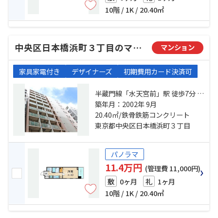
10階 / 1K / 20.40㎡
中央区日本橋浜町３丁目のマンション
マンション
家具家電付き
デザイナーズ
初期費用カード決済可
半蔵門線「水天宮前」駅 徒歩7分 都
営新宿線「浜町」駅 徒歩5分 日比谷
築年月：2002年 9月
線「人形町」駅 徒歩11分
20.40㎡/鉄骨鉄筋コンクリート
東京都中央区日本橋浜町３丁目
パノラマ
11.4万円
(管理費 11,000円)
0ヶ月
1ヶ月
敷
礼
10階 / 1K / 20.40㎡