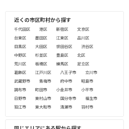
近くの市区町村から探す
千代田区
港区
新宿区
文京区
台東区
墨田区
江東区
品川区
目黒区
大田区
世田谷区
渋谷区
中野区
杉並区
豊島区
北区
荒川区
板橋区
練馬区
足立区
葛飾区
江戸川区
八王子市
立川市
武蔵野市
青梅市
府中市
昭島市
調布市
町田市
小金井市
小平市
日野市
東村山市
国分寺市
福生市
狛江市
東大和市
清瀬市
羽村市
同じエリアにある駅から探す