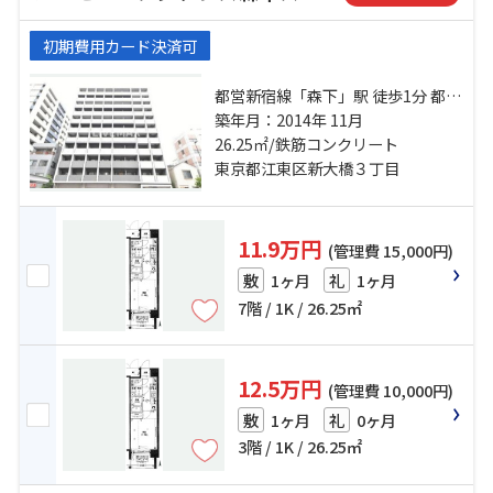
初期費用カード決済可
都営新宿線「森下」駅 徒歩1分 都営
新宿線「浜町」駅 徒歩12分 半蔵門
築年月：2014年 11月
線「清澄白河」駅 徒歩12分
26.25㎡/鉄筋コンクリート
東京都江東区新大橋３丁目
11.9万円
(管理費 15,000円)
1ヶ月
1ヶ月
敷
礼
7階 / 1K / 26.25㎡
12.5万円
(管理費 10,000円)
1ヶ月
0ヶ月
敷
礼
3階 / 1K / 26.25㎡