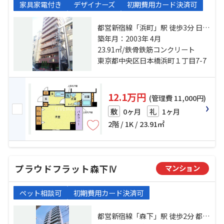
家具家電付き
デザイナーズ
初期費用カード決済可
都営新宿線「浜町」駅 徒歩3分 日比
谷線「人形町」駅 徒歩10分 総武本
築年月：2003年 4月
線「馬喰町」駅 徒歩10分
23.91㎡/鉄骨鉄筋コンクリート
東京都中央区日本橋浜町１丁目7-7
12.1万円
(管理費 11,000円)
0ヶ月
1ヶ月
敷
礼
2階 / 1K / 23.91㎡
プラウドフラット森下Ⅳ
マンション
ペット相談可
初期費用カード決済可
都営新宿線「森下」駅 徒歩2分 都営