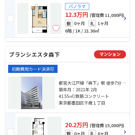
パノラマ
12.3万円
(管理費 11,000円)
0ヶ月
1ヶ月
敷
礼
6階 / 1K / 21.30㎡
ブランシエスタ森下
マンション
初期費用カード決済可
都営大江戸線「森下」駅 徒歩7分 総
武線「両国」駅 徒歩10分 都営新宿
築年月：2021年 2月
線「浜町」駅 徒歩14分
41.55㎡/鉄筋コンクリート
東京都墨田区千歳１丁目
20.2万円
(管理費 15,000円)
0ヶ月
0ヶ月
敷
礼