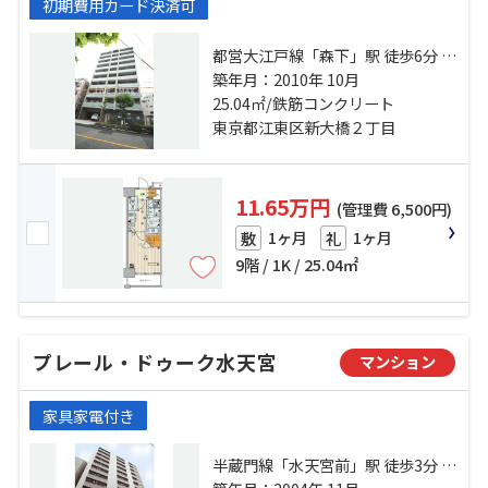
初期費用カード決済可
都営大江戸線「森下」駅 徒歩6分 総
武線「両国」駅 徒歩8分 都営新宿線
築年月：2010年 10月
「浜町」駅 徒歩13分
25.04㎡/鉄筋コンクリート
東京都江東区新大橋２丁目
11.65万円
(管理費 6,500円)
1ヶ月
1ヶ月
敷
礼
9階 / 1K / 25.04㎡
プレール・ドゥーク水天宮
マンション
家具家電付き
半蔵門線「水天宮前」駅 徒歩3分 日