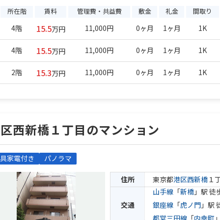
所在階
賃料
管理費・共益費
敷金
礼金
間取り
15.5
4階
11,000円
0ヶ月
1ヶ月
1K
万円
15.5
4階
11,000円
0ヶ月
1ヶ月
1K
万円
15.3
2階
11,000円
0ヶ月
1ヶ月
1K
万円
港区西新橋１丁目のマンション
具家電付き
パノラマ
住所
東京都
港区
西新橋
１
山手線
「
新橋
」駅 徒
交通
銀座線
「
虎ノ門
」駅 
都営三田線
「
内幸町