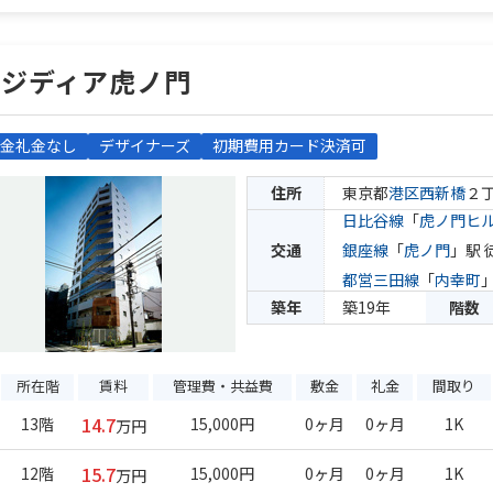
レジディア虎ノ門
金礼金なし
デザイナーズ
初期費用カード決済可
住所
東京都
港区
西新橋
２
日比谷線
「
虎ノ門ヒ
交通
銀座線
「
虎ノ門
」駅 
都営三田線
「
内幸町
築年
築19年
階数
所在階
賃料
管理費・共益費
敷金
礼金
間取り
14.7
13階
15,000円
0ヶ月
0ヶ月
1K
万円
15.7
12階
15,000円
0ヶ月
0ヶ月
1K
万円