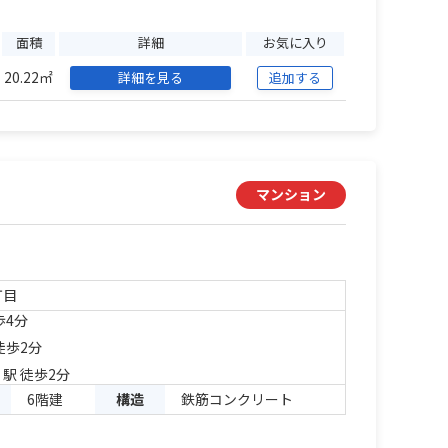
面積
詳細
お気に入り
20.22㎡
詳細を見る
追加する
マンション
丁目
歩4分
徒歩2分
」駅 徒歩2分
6階建
構造
鉄筋コンクリート