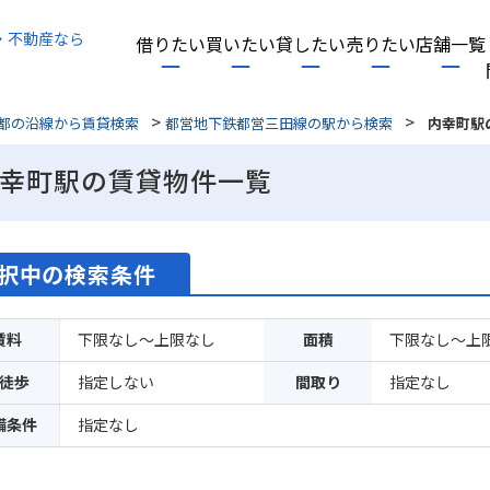
・不動産なら
借りたい
買いたい
貸したい
売りたい
店舗一覧
>
>
都の沿線から賃貸検索
都営地下鉄都営三田線の駅から検索
内幸町駅
幸町駅の賃貸物件一覧
択中の検索条件
賃料
下限なし～上限なし
面積
下限なし～上
徒歩
指定しない
間取り
指定なし
備条件
指定なし