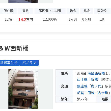
所在階
賃料
管理費・共益費
敷金
礼金
間取り
14.2
12階
12,000円
1ヶ月
0ヶ月
1K
万円
＆W西新橋
具家電付き
パノラマ
住所
東京都
港区
西新橋
１
山手線
「
新橋
」駅 徒
交通
銀座線
「
虎ノ門
」駅 
都営三田線
「
内幸町
築年
築22年
階数