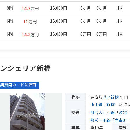
14.3
8階
15,000円
0ヶ月
0ヶ月
1K
万円
15
6階
15,000円
0ヶ月
0ヶ月
1K
万円
14.2
6階
15,000円
0万円
0万円
1K
万円
コンシェリア新橋
期費用カード決済可
住所
東京都
港区
新橋
４丁
山手線
「
新橋
」駅 徒
交通
都営大江戸線
「
汐留
都営三田線
「
内幸町
築年
築19年
階数