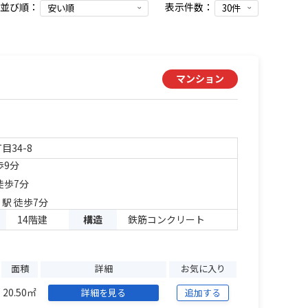
並び順：
表示件数：
マンション
目34-8
歩9分
徒歩7分
」駅 徒歩7分
14階建
構造
鉄筋コンクリート
面積
詳細
お気に入り
20.50㎡
詳細を見る
追加する