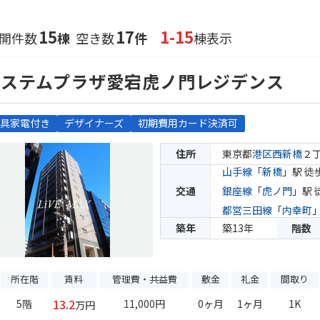
15
17
1-15
開件数
棟
空き数
件
棟表示
エステムプラザ愛宕虎ノ門レジデンス
具家電付き
デザイナーズ
初期費用カード決済可
住所
東京都
港区
西新橋
２丁
山手線
「
新橋
」駅 徒
交通
銀座線
「
虎ノ門
」駅 
都営三田線
「
内幸町
築年
築13年
階数
所在階
賃料
管理費・共益費
敷金
礼金
間取り
13.2
5階
11,000円
0ヶ月
1ヶ月
1K
万円