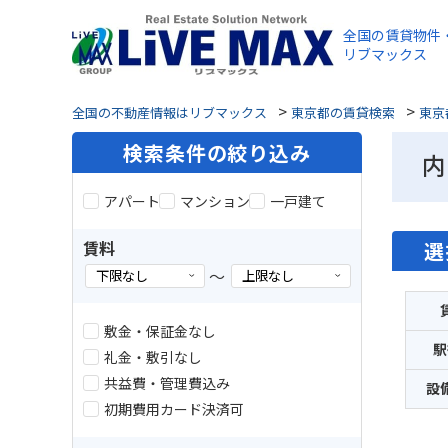
全国の賃貸物件
リブマックス
>
>
全国の不動産情報はリブマックス
東京都の賃貸検索
東京
検索条件の絞り込み
内
アパート
マンション
一戸建て
賃料
選
～
敷金・保証金なし
駅
礼金・敷引なし
共益費・管理費込み
設
初期費用カード決済可