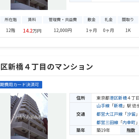
所在階
賃料
管理費・共益費
敷金
礼金
間取り
14.2
12階
12,000円
1ヶ月
0ヶ月
1K
万円
港区新橋４丁目のマンション
期費用カード決済可
住所
東京都
港区
新橋
４丁
山手線
「
新橋
」駅 徒
交通
都営大江戸線
「
汐留
都営三田線
「
内幸町
築年
築19年
階数