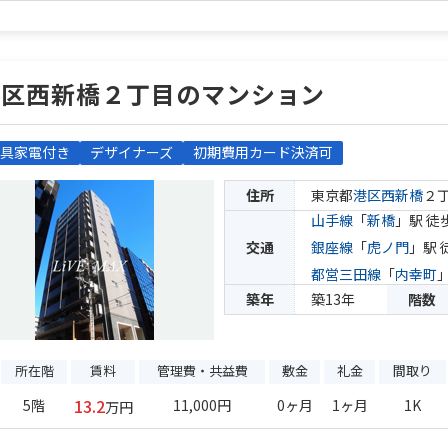
港区西新橋２丁目のマンション
具家電付き
デザイナーズ
初期費用カード決済可
住所
東京都
港区
西新橋
２
山手線
「
新橋
」駅 徒
交通
銀座線
「
虎ノ門
」駅 
都営三田線
「
内幸町
築年
築13年
階数
所在階
賃料
管理費・共益費
敷金
礼金
間取り
13.2
5階
11,000円
0ヶ月
1ヶ月
1K
万円