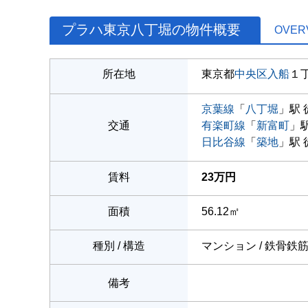
プラハ東京八丁堀の物件概要
OVER
所在地
東京都
中央区
入船
１
京葉線
「
八丁堀
」駅 
交通
有楽町線
「
新富町
」駅
日比谷線
「
築地
」駅 
賃料
23万円
面積
56.12㎡
種別 / 構造
マンション / 鉄骨鉄
備考