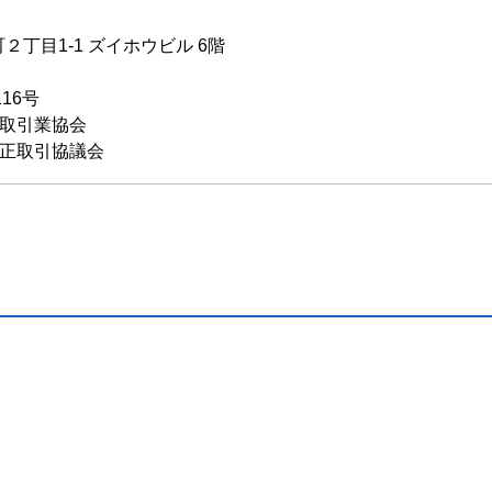
丁目1-1 ズイホウビル 6階
116号
物取引業協会
公正取引協議会