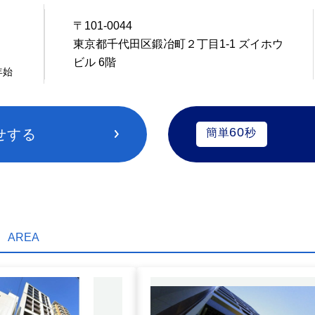
〒101-0044
5
東京都千代田区鍛冶町２丁目1-1 ズイホウ
ビル 6階
年始
60
せする
簡単
秒
AREA