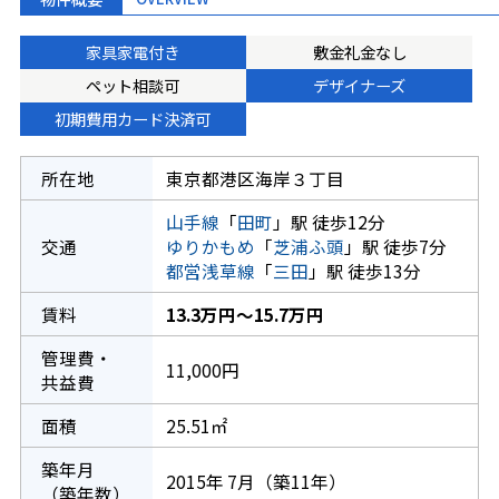
家具家電付き
敷金礼金なし
ペット相談可
デザイナーズ
初期費用カード決済可
所在地
東京都港区海岸３丁目
山手線
「
田町
」駅 徒歩12分
交通
ゆりかもめ
「
芝浦ふ頭
」駅 徒歩7分
都営浅草線
「
三田
」駅 徒歩13分
賃料
13.3万円～15.7万円
管理費・
11,000円
共益費
面積
25.51㎡
築年月
2015年 7月（築11年）
（築年数）