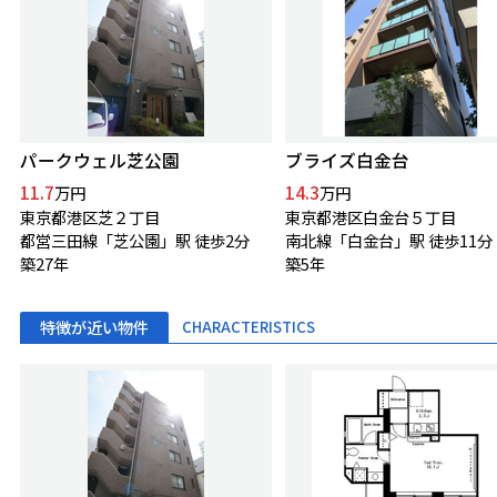
パークウェル芝公園
ブライズ白金台
11.7
14.3
万円
万円
東京都港区芝２丁目
東京都港区白金台５丁目
都営三田線「芝公園」駅 徒歩2分
南北線「白金台」駅 徒歩11分
築27年
築5年
特徴が近い物件
CHARACTERISTICS