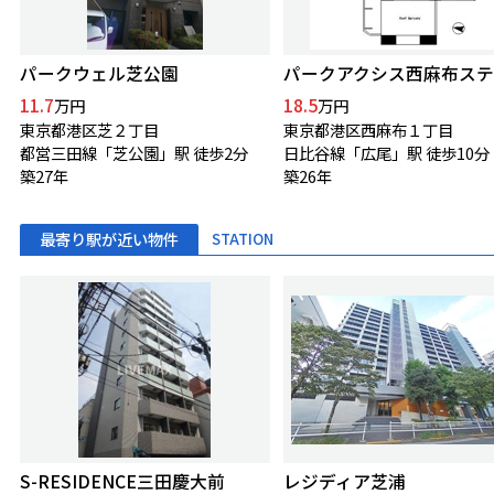
パークウェル芝公園
パークアクシス西麻布ステ
11.7
18.5
万円
万円
東京都港区芝２丁目
東京都港区西麻布１丁目
都営三田線「芝公園」駅 徒歩2分
日比谷線「広尾」駅 徒歩10分
築27年
築26年
最寄り駅が近い物件
STATION
S-RESIDENCE三田慶大前
レジディア芝浦