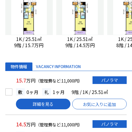
1K / 25.51㎡
1K / 25.51㎡
1K / 
9階 / 15.7万円
9階 / 14.5万円
8階 / 
物件情報
VACANCY INFORMATION
15.7
パノラマ
万円
（管理費など:11,000円）
敷
0ヶ月
礼
1ヶ月
9階 / 1K / 25.51㎡
詳細を見る
お気に入りに追加
14.5
パノラマ
万円
（管理費など:11,000円）