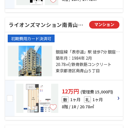
ライオンズマンション南青山シドニービル
マンション
初期費用カード決済可
銀座線「表参道」駅 徒歩7分 銀座線
「外苑前」駅 徒歩19分 日比谷線
築年月：1984年 2月
「広尾」駅 徒歩22分
20.78㎡/鉄骨鉄筋コンクリート
東京都港区南青山５丁目
12万円
(管理費 15,000円)
1ヶ月
1ヶ月
敷
礼
8階 / 1R / 20.78㎡