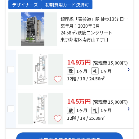
デザイナーズ
初期費用カード決済可
銀座線「表参道」駅 徒歩13分 日比
谷線「広尾」駅 徒歩15分 千代田線
築年月：2020年 3月
「乃木坂」駅 徒歩18分
24.58㎡/鉄筋コンクリート
東京都港区南青山７丁目
14.9万円
(管理費 15,000円)
1ヶ月
1ヶ月
敷
礼
12階 / 1R / 24.58㎡
14.5万円
(管理費 15,000円)
1ヶ月
1ヶ月
敷
礼
12階 / 1R / 25.39㎡