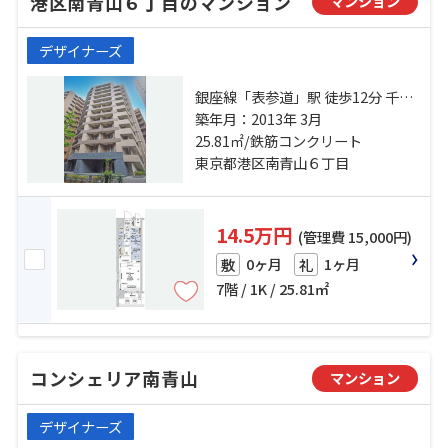
港区南青山６丁目のマンション
マンション
デザイナーズ
銀座線「表参道」駅 徒歩12分 千代
田線「表参道」駅 徒歩12分 日比谷
築年月：2013年 3月
線「広尾」駅 徒歩16分
25.81㎡/鉄筋コンクリート
東京都港区南青山６丁目
14.5万円
(管理費 15,000円)
0ヶ月
1ヶ月
敷
礼
7階 / 1K / 25.81㎡
コンシェリア南青山
マンション
デザイナーズ