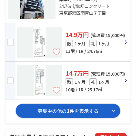
戸線「六本木」駅 徒歩14分
24.76㎡/鉄筋コンクリート
東京都港区南青山７丁目
14.9万円
(管理費 15,000円)
1ヶ月
1ヶ月
敷
礼
11階 / 1R / 24.76㎡
14.7万円
(管理費 15,000円)
1ヶ月
1ヶ月
敷
礼
10階 / 1R / 25.17㎡
募集中の他の
1
件を表示する