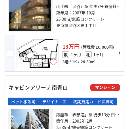
山手線「渋谷」駅 徒歩7分 銀座線
「表参道」駅 徒歩10分 東急東横線
築年月：2007年 10月
「代官山」駅 徒歩19分
26.30㎡/鉄筋コンクリート
東京都渋谷区東１丁目
13万円
(管理費 10,000円)
1ヶ月
1ヶ月
敷
礼
3階 / 1K / 26.30㎡
キャビンアリーナ南青山
マンション
ペット相談可
デザイナーズ
初期費用カード決済可
銀座線「表参道」駅 徒歩13分 日比
谷線「広尾」駅 徒歩14分 千代田線
築年月：2003年 2月
「乃木坂」駅 徒歩18分
25.35㎡/鉄骨鉄筋コンクリート