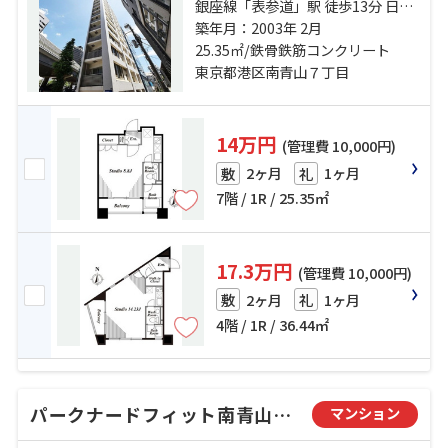
銀座線「表参道」駅 徒歩13分 日比
谷線「広尾」駅 徒歩14分 千代田線
築年月：2003年 2月
「乃木坂」駅 徒歩18分
25.35㎡/鉄骨鉄筋コンクリート
東京都港区南青山７丁目
14万円
(管理費 10,000円)
2ヶ月
1ヶ月
敷
礼
7階 / 1R / 25.35㎡
17.3万円
(管理費 10,000円)
2ヶ月
1ヶ月
敷
礼
4階 / 1R / 36.44㎡
パークナードフィット南青山Ｖｉｓｔａ
マンション