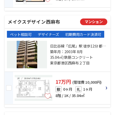
メイクスデザイン西麻布
マンション
ペット相談可
デザイナーズ
初期費用カード決済可
日比谷線「広尾」駅 徒歩12分 都営
大江戸線「六本木」駅 徒歩13分 銀
築年月：2003年 8月
座線「表参道」駅 徒歩13分
35.04㎡/鉄筋コンクリート
東京都港区西麻布２丁目
17万円
(管理費 10,000円)
0ヶ月
1ヶ月
敷
礼
8階 / 1K / 35.04㎡