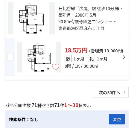
日比谷線「広尾」駅 徒歩10分 銀座
線「表参道」駅 徒歩15分 日比谷線
築年月：2000年 5月
「六本木」駅 徒歩9分
30.80㎡/鉄骨鉄筋コンクリート
東京都港区西麻布１丁目
18.5万円
(管理費 10,000円)
1ヶ月
1ヶ月
敷
礼
9階 / 1K / 30.80㎡
次の30件へ
71
71
1～30
該当公開件数
棟
空き数
件
棟表示
検索条件：
なし
変更