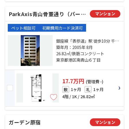
ParkAxis青山骨董通り（パークアクシス青山骨董通り）
マンション
ペット相談可
初期費用カード決済可
銀座線「表参道」駅 徒歩10分 千代
田線「乃木坂」駅 徒歩15分 日比谷
築年月：2005年 8月
線「六本木」駅 徒歩16分
26.82㎡/鉄筋コンクリート
東京都港区南青山６丁目
17.7万円
(管理費 -)
1ヶ月
1ヶ月
敷
礼
4階 / 1K / 26.82㎡
ガーデン原宿
マンション