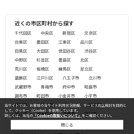
近くの市区町村から探す
千代田区
中央区
新宿区
文京区
台東区
墨田区
江東区
品川区
目黒区
大田区
世田谷区
渋谷区
中野区
杉並区
豊島区
北区
荒川区
板橋区
練馬区
足立区
葛飾区
江戸川区
八王子市
立川市
武蔵野市
青梅市
府中市
昭島市
調布市
町田市
小金井市
小平市
日野市
東村山市
国分寺市
福生市
当サイトでは、お客様の当サイト利用状況把握、サービス向上検討を目的と
して、クッキー（Cookie）を使用しています。
狛江市
東大和市
清瀬市
羽村市
詳しくは、当社の
「Cookieの取扱いについて」
をご確認ください。
閉じる