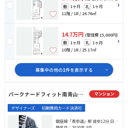
1ヶ月
1ヶ月
敷
礼
11階 / 1R / 24.76㎡
14.7万円
(管理費 15,000円)
1ヶ月
1ヶ月
敷
礼
10階 / 1R / 25.17㎡
募集中の他の
1
件を表示する
パークナードフィット南青山Vista
マンション
デザイナーズ
初期費用カード決済可
銀座線「表参道」駅 徒歩12分 日比
谷線「広尾」駅 徒歩15分 都営大江
築年月：2020年 3月