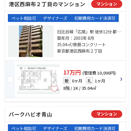
港区西麻布２丁目のマンション
マンション
ペット相談可
デザイナーズ
初期費用カード決済可
日比谷線「広尾」駅 徒歩12分 都営
大江戸線「六本木」駅 徒歩13分 銀
築年月：2003年 8月
座線「表参道」駅 徒歩13分
35.04㎡/鉄筋コンクリート
東京都港区西麻布２丁目
17万円
(管理費 10,000円)
0ヶ月
1ヶ月
敷
礼
8階 / 1K / 35.04㎡
パークハビオ青山
マンション
ペット相談可
デザイナーズ
初期費用カード決済可