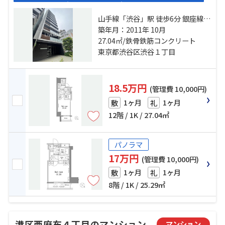
山手線「渋谷」駅 徒歩6分 銀座線
「表参道」駅 徒歩8分 千代田線「明
築年月：2011年 10月
治神宮前」駅 徒歩13分
27.04㎡/鉄骨鉄筋コンクリート
東京都渋谷区渋谷１丁目
18.5万円
(管理費 10,000円)
1ヶ月
1ヶ月
敷
礼
12階 / 1K / 27.04㎡
パノラマ
17万円
(管理費 10,000円)
1ヶ月
1ヶ月
敷
礼
8階 / 1K / 25.29㎡
港区西麻布４丁目のマンション
マンション