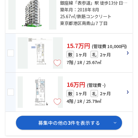
銀座線「表参道」駅 徒歩13分 日比
谷線「広尾」駅 徒歩13分 千代田線
築年月：2018年 8月
「乃木坂」駅 徒歩18分
25.67㎡/鉄筋コンクリート
東京都港区南青山７丁目
15.7万円
(管理費 10,000円)
1ヶ月
2ヶ月
敷
礼
7階 / 1R / 25.67㎡
16万円
(管理費 -)
1ヶ月
2ヶ月
敷
礼
4階 / 1R / 25.79㎡
募集中の他の
3
件を表示する