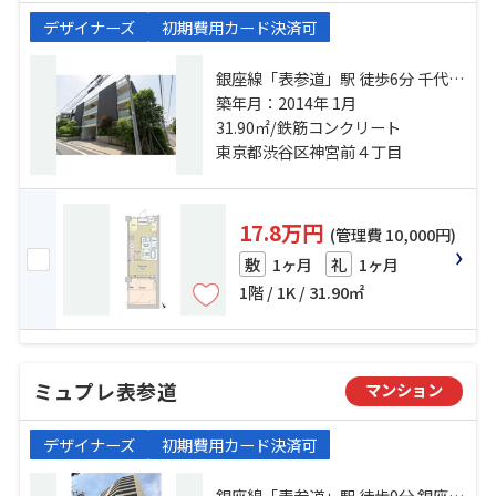
デザイナーズ
初期費用カード決済可
銀座線「表参道」駅 徒歩6分 千代田
線「明治神宮前」駅 徒歩8分 山手線
築年月：2014年 1月
「原宿」駅 徒歩11分
31.90㎡/鉄筋コンクリート
東京都渋谷区神宮前４丁目
17.8万円
(管理費 10,000円)
1ヶ月
1ヶ月
敷
礼
1階 / 1K / 31.90㎡
ミュプレ表参道
マンション
デザイナーズ
初期費用カード決済可
銀座線「表参道」駅 徒歩9分 銀座線