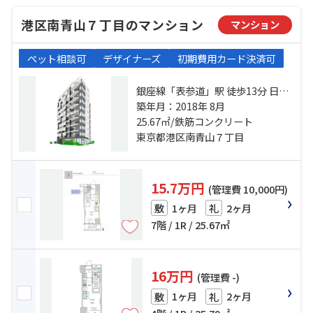
港区南青山７丁目のマンション
マンション
ペット相談可
デザイナーズ
初期費用カード決済可
銀座線「表参道」駅 徒歩13分 日比
谷線「広尾」駅 徒歩13分 千代田線
築年月：2018年 8月
「乃木坂」駅 徒歩18分
25.67㎡/鉄筋コンクリート
東京都港区南青山７丁目
15.7万円
(管理費 10,000円)
1ヶ月
2ヶ月
敷
礼
7階 / 1R / 25.67㎡
16万円
(管理費 -)
1ヶ月
2ヶ月
敷
礼