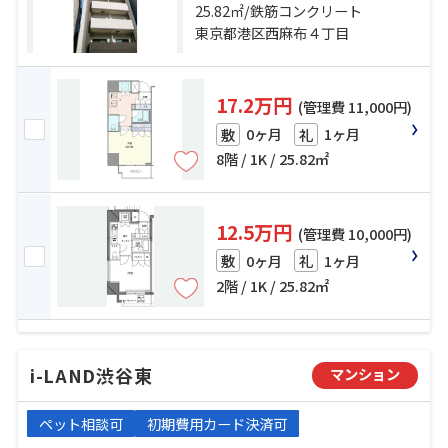
戸線「六本木」駅 徒歩20分
25.82㎡/鉄筋コンクリート
東京都港区西麻布４丁目
17.2万円
(管理費 11,000円)
0ヶ月
1ヶ月
敷
礼
8階 / 1K / 25.82㎡
12.5万円
(管理費 10,000円)
0ヶ月
1ヶ月
敷
礼
2階 / 1K / 25.82㎡
i-LAND渋谷東
マンション
ペット相談可
初期費用カード決済可