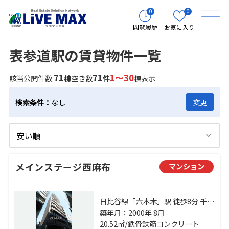
0
0
閲覧履歴
お気に入り
表参道駅の賃貸物件一覧
71
71
1～30
該当公開件数
棟
空き数
件
棟表示
検索条件：
なし
変更
メインステージ西麻布
マンション
日比谷線「六本木」駅 徒歩8分 千代
田線「乃木坂」駅 徒歩9分 千代田線
築年月：2000年 8月
「表参道」駅 徒歩18分
20.52㎡/鉄骨鉄筋コンクリート