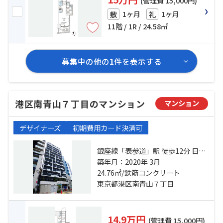
(管理費 15,000円)
1ヶ月
1ヶ月
敷
礼
11階 / 1R / 24.58㎡
募集中の他の
1
件を表示する
港区南青山７丁目のマンション
マンション
デザイナーズ
初期費用カード決済可
銀座線「表参道」駅 徒歩12分 日比
谷線「広尾」駅 徒歩15分 都営大江
築年月：2020年 3月
戸線「六本木」駅 徒歩14分
24.76㎡/鉄筋コンクリート
東京都港区南青山７丁目
14.9万円
(管理費 15,000円)