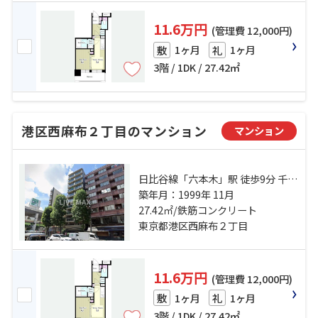
11.6万円
(管理費 12,000円)
1ヶ月
1ヶ月
敷
礼
3階 / 1DK / 27.42㎡
港区西麻布２丁目のマンション
マンション
日比谷線「六本木」駅 徒歩9分 千代
田線「乃木坂」駅 徒歩9分 銀座線
築年月：1999年 11月
「表参道」駅 徒歩15分
27.42㎡/鉄筋コンクリート
東京都港区西麻布２丁目
11.6万円
(管理費 12,000円)
1ヶ月
1ヶ月
敷
礼
3階 / 1DK / 27.42㎡