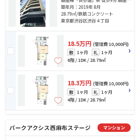
「渋谷」駅 徒歩12分 日比谷線「広
築年月：2019年 8月
尾」駅 徒歩19分
28.79㎡/鉄筋コンクリート
東京都渋谷区渋谷４丁目
18.5万円
(管理費 10,000円)
1ヶ月
1ヶ月
敷
礼
6階 / 1DK / 28.79㎡
18.3万円
(管理費 10,000円)
1ヶ月
1ヶ月
敷
礼
4階 / 1DK / 28.79㎡
パークアクシス西麻布ステージ
マンション