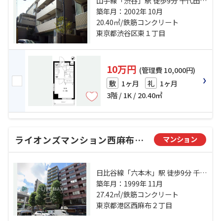
山手線「渋谷」駅 徒歩9分 千代田線
「表参道」駅 徒歩13分 東急東横線
築年月：2002年 10月
「代官山」駅 徒歩20分
20.40㎡/鉄筋コンクリート
東京都渋谷区東１丁目
10万円
(管理費 10,000円)
1ヶ月
1ヶ月
敷
礼
3階 / 1K / 20.40㎡
ライオンズマンション西麻布シティ
マンション
日比谷線「六本木」駅 徒歩9分 千代
田線「乃木坂」駅 徒歩9分 銀座線
築年月：1999年 11月
「表参道」駅 徒歩15分
27.42㎡/鉄筋コンクリート
東京都港区西麻布２丁目