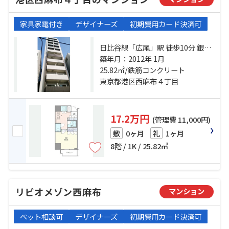
家具家電付き
デザイナーズ
初期費用カード決済可
日比谷線「広尾」駅 徒歩10分 銀座
線「表参道」駅 徒歩17分 都営大江
築年月：2012年 1月
戸線「六本木」駅 徒歩20分
25.82㎡/鉄筋コンクリート
東京都港区西麻布４丁目
17.2万円
(管理費 11,000円)
0ヶ月
1ヶ月
敷
礼
8階 / 1K / 25.82㎡
リビオメゾン西麻布
マンション
ペット相談可
デザイナーズ
初期費用カード決済可