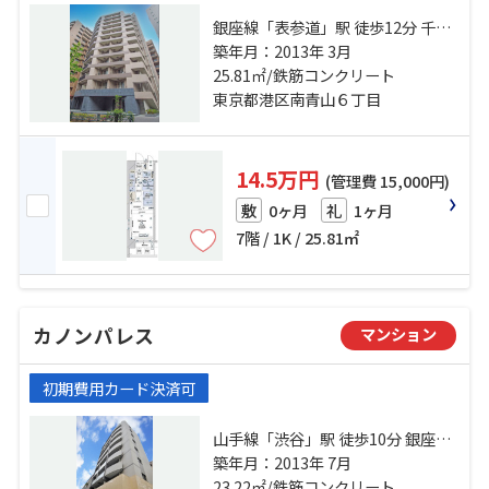
銀座線「表参道」駅 徒歩12分 千代
田線「表参道」駅 徒歩12分 日比谷
築年月：2013年 3月
線「広尾」駅 徒歩16分
25.81㎡/鉄筋コンクリート
東京都港区南青山６丁目
14.5万円
(管理費 15,000円)
0ヶ月
1ヶ月
敷
礼
7階 / 1K / 25.81㎡
カノンパレス
マンション
初期費用カード決済可
山手線「渋谷」駅 徒歩10分 銀座線
「表参道」駅 徒歩9分 京王井の頭線
築年月：2013年 7月
「神泉」駅 徒歩20分
23.22㎡/鉄筋コンクリート