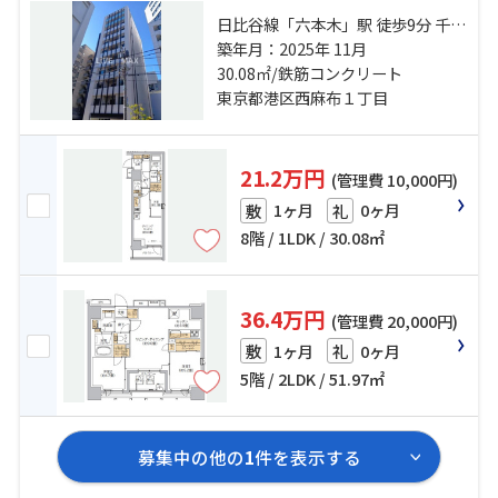
日比谷線「六本木」駅 徒歩9分 千代
田線「乃木坂」駅 徒歩7分 半蔵門線
築年月：2025年 11月
「表参道」駅 徒歩15分
30.08㎡/鉄筋コンクリート
東京都港区西麻布１丁目
21.2万円
(管理費 10,000円)
1ヶ月
0ヶ月
敷
礼
8階 / 1LDK / 30.08㎡
36.4万円
(管理費 20,000円)
1ヶ月
0ヶ月
敷
礼
5階 / 2LDK / 51.97㎡
募集中の他の
1
件を表示する