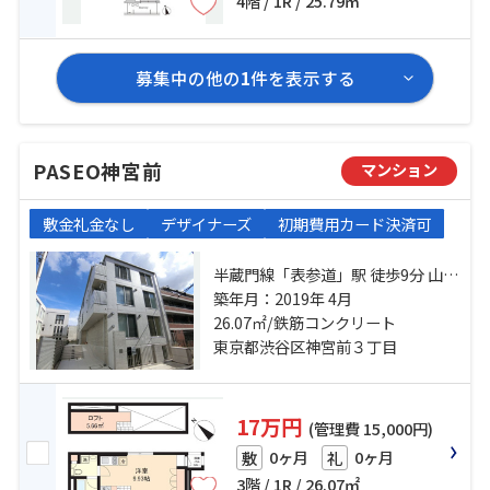
4階 / 1R / 25.79㎡
募集中の他の
1
件を表示する
PASEO神宮前
マンション
敷金礼金なし
デザイナーズ
初期費用カード決済可
半蔵門線「表参道」駅 徒歩9分 山手
線「原宿」駅 徒歩11分 千代田線
築年月：2019年 4月
「明治神宮前」駅 徒歩9分
26.07㎡/鉄筋コンクリート
東京都渋谷区神宮前３丁目
17万円
(管理費 15,000円)
0ヶ月
0ヶ月
敷
礼
3階 / 1R / 26.07㎡