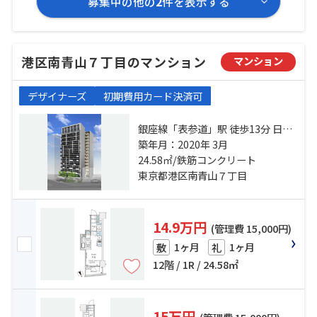
募集中の他の
2
件を表示する
港区南青山７丁目のマンション
マンション
デザイナーズ
初期費用カード決済可
銀座線「表参道」駅 徒歩13分 日比
谷線「広尾」駅 徒歩15分 千代田線
築年月：2020年 3月
「乃木坂」駅 徒歩18分
24.58㎡/鉄筋コンクリート
東京都港区南青山７丁目
14.9万円
(管理費 15,000円)
1ヶ月
1ヶ月
敷
礼
12階 / 1R / 24.58㎡
15万円