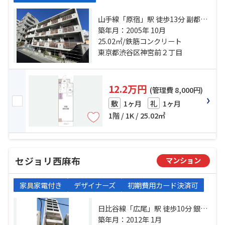
山手線「原宿」駅 徒歩13分 副都心
線「明治神宮前」駅 徒歩9分 千代田
築年月：2005年 10月
線「表参道」駅 徒歩18分
25.02㎡/鉄筋コンクリート
東京都渋谷区神宮前２丁目
12.2万円
(管理費 8,000円)
1ヶ月
1ヶ月
敷
礼
1階 / 1K / 25.02㎡
セジョリ西麻布
マンション
家具家電付き
デザイナーズ
初期費用カード決済可
日比谷線「広尾」駅 徒歩10分 銀座
線「表参道」駅 徒歩17分 都営大江
築年月：2012年 1月