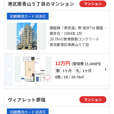
港区南青山５丁目のマンション
マンション
初期費用カード決済可
銀座線「表参道」駅 徒歩7分 銀座線
「外苑前」駅 徒歩19分 日比谷線
築年月：1984年 2月
「広尾」駅 徒歩22分
20.78㎡/鉄骨鉄筋コンクリート
東京都港区南青山５丁目
12万円
(管理費 15,000円)
1ヶ月
1ヶ月
敷
礼
8階 / 1R / 20.78㎡
ヴィアレット原宿
マンション
初期費用カード決済可