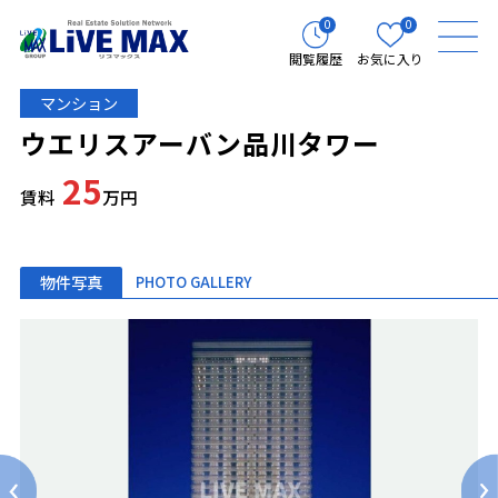
0
0
閲覧履歴
お気に入り
マンション
ウエリスアーバン品川タワー
25
賃料
万円
物件写真
PHOTO GALLERY