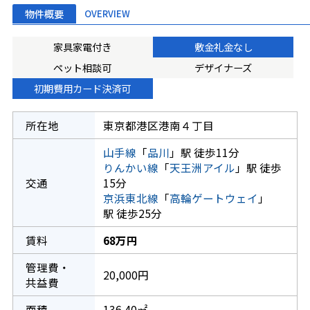
物件概要
OVERVIEW
家具家電付き
敷金礼金なし
ペット相談可
デザイナーズ
初期費用カード決済可
所在地
東京都港区港南４丁目
山手線
「
品川
」駅 徒歩11分
りんかい線
「
天王洲アイル
」駅 徒歩
交通
15分
京浜東北線
「
高輪ゲートウェイ
」
駅 徒歩25分
賃料
68万円
管理費・
20,000円
共益費
面積
136.40㎡