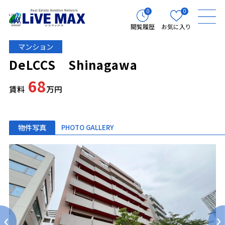
0
0
閲覧履歴
お気に入り
マンション
DeLCCS Shinagawa
68
賃料
万円
物件写真
PHOTO GALLERY