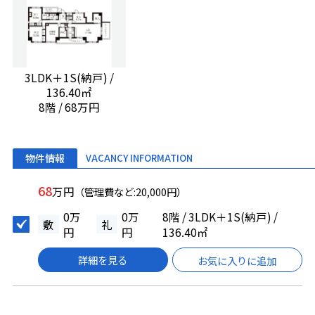
3LDK＋1S(納戸) /
136.40㎡
8階 / 68万円
物件情報
VACANCY INFORMATION
68
万円
（管理費など:20,000円）
0万
0万
8階 / 3LDK＋1S(納戸) /
敷
礼
円
円
136.40㎡
詳細を見る
お気に入りに追加